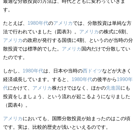
最適な分散投資の方法は、時代とともに変わっていきま
す。
たとえば、
1980年代
の
アメリカ
では、分散投資は単純な方
法で行われていました（図表3）。
アメリカ
の株式に6割、
アメリカ
の政府が発行する国債に4割、というのが当時の分
散投資では標準的でした。
アメリカ
国内だけで分散してい
たのです。
しかし、
1980年代
は、日本や当時の
西ドイツ
などが大きく
経済成長しています。すると、
1980年代
の後半から
1990年
代
にかけて、
アメリカ
株だけではなく、ほかの
先進国
にも
投資をしましょう、という流れが起こるようになりました
（図表4）。
アメリカ
においても、国際分散投資が始まったのはこの頃
です。実は、比較的歴史が浅いといえるのです。