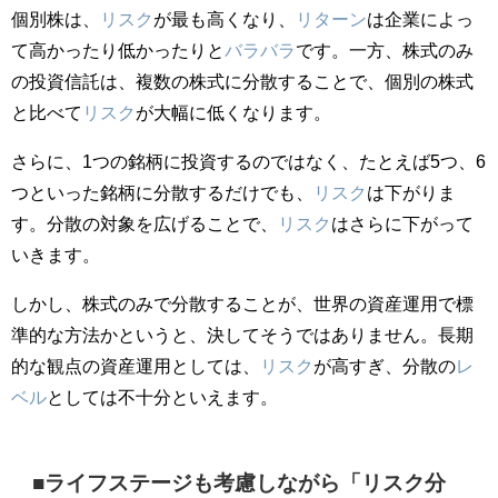
個別株は、
リスク
が最も高くなり、
リターン
は企業によっ
て高かったり低かったりと
バラバラ
です。一方、株式のみ
の投資信託は、複数の株式に分散することで、個別の株式
と比べて
リスク
が大幅に低くなります。
さらに、1つの銘柄に投資するのではなく、たとえば5つ、6
つといった銘柄に分散するだけでも、
リスク
は下がりま
す。分散の対象を広げることで、
リスク
はさらに下がって
いきます。
しかし、株式のみで分散することが、世界の資産運用で標
準的な方法かというと、決してそうではありません。長期
的な観点の資産運用としては、
リスク
が高すぎ、分散の
レ
ベル
としては不十分といえます。
■ライフステージも考慮しながら「リスク分