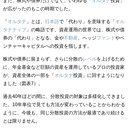
また、株式や債券だけでなく、いわゆる「
オルタナ
投資」
が広がったのもこの時期でした。
「
オルタナ
」とは、
日本語
で「代わり」を意味する「
オル
タナティブ
」の略語です。資産運用の世界では、株式や債
券の「代わり」となる、金や
不動産
、ヘッジ
ファンド
やベ
ンチャーキャピタルへの投資を指します。
株式や債券に留まらず、さらに分散の
レベル
を上げるため
に、年金基金など巨額の資産を運用しているプロの投資家
が、資産全体の一部を「
オルタナ
投資」に回すようになり
ました（図表7）。
過去40年ほどの間に、分散投資の対象は多様化してきまし
た。10年単位で見ても方法が変わっていることからわかる
ように、今後も、同じ分散投資の方法が最適であり続ける
とは限りません。