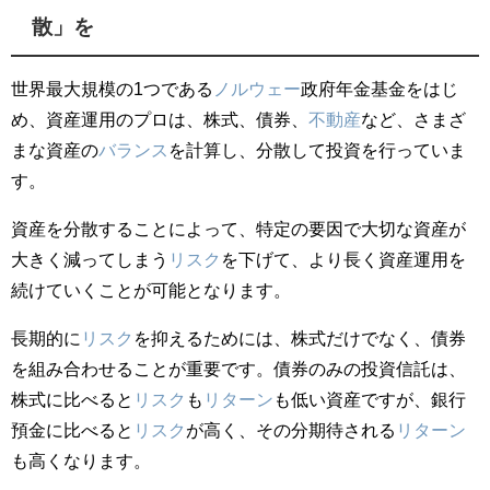
散」を
世界最大規模の1つである
ノルウェー
政府年金基金をはじ
め、資産運用のプロは、株式、債券、
不動産
など、さまざ
まな資産の
バランス
を計算し、分散して投資を行っていま
す。
資産を分散することによって、特定の要因で大切な資産が
大きく減ってしまう
リスク
を下げて、より長く資産運用を
続けていくことが可能となります。
長期的に
リスク
を抑えるためには、株式だけでなく、債券
を組み合わせることが重要です。債券のみの投資信託は、
株式に比べると
リスク
も
リターン
も低い資産ですが、銀行
預金に比べると
リスク
が高く、その分期待される
リターン
も高くなります。