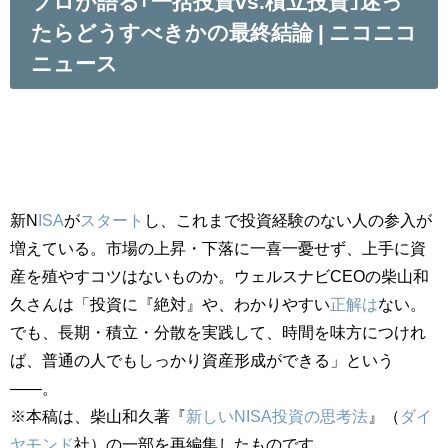
プロが語る｢一括投資vs.積立投資｣迷っ
たらどうすべきかの最終結論 | ニコニコ
ニュース
新N
ISA
が
スタート
し、これまで投資経験のない人の参入が
増えている。市場の上昇・下落に一喜一憂せず、上手に資
産を殖やすコツはないものか。ウェルスナビCEOの柴山和
久さんは「投資に『絶対』や、わかりやすい
正解は
ない。
でも、長期・積立・分散を実践して、時間を味方につけれ
ば、普通の人でもしっかり資産形成ができる」という
――。
※本稿は、柴山和久著『
新しいNISA投資の思考法
』（
ダイ
ヤモンド
社）の一部を再編集したものです。