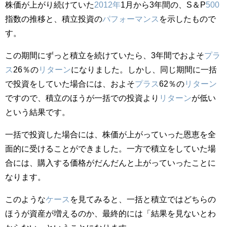
株価が上がり続けていた
2012年
1月から3年間の、S＆P
500
指数の推移と、積立投資の
パフォーマンス
を示したもので
す。
この期間にずっと積立を続けていたら、3年間でおよそ
プラ
ス
26％の
リターン
になりました。しかし、同じ期間に一括
で投資をしていた場合には、およそ
プラス
62％の
リターン
ですので、積立のほうが一括での投資より
リターン
が低い
という結果です。
一括で投資した場合には、株価が上がっていった恩恵を全
面的に受けることができました。一方で積立をしていた場
合には、購入する価格がだんだんと上がっていったことに
なります。
このような
ケース
を見てみると、一括と積立ではどちらの
ほうが資産が増えるのか、最終的には「結果を見ないとわ