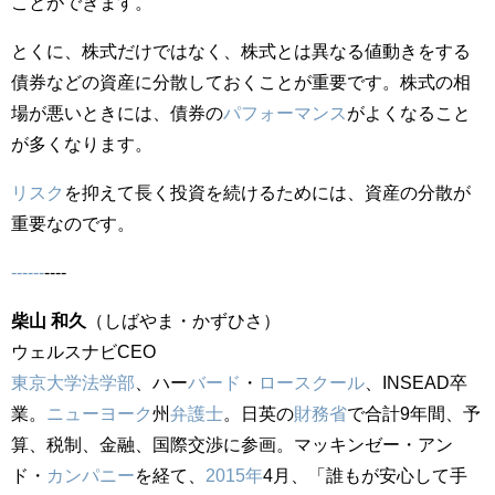
ことができます。
とくに、株式だけではなく、株式とは異なる値動きをする
債券などの資産に分散しておくことが重要です。株式の相
場が悪いときには、債券の
パフォーマンス
がよくなること
が多くなります。
リスク
を抑えて長く投資を続けるためには、資産の分散が
重要なのです。
------
----
柴山 和久
（しばやま・かずひさ）
ウェルスナビCEO
東京大学
法学部
、ハー
バード
・
ロース
クール
、INSEAD卒
業。
ニューヨーク
州
弁護士
。日英の
財務省
で合計9年間、予
算、税制、金融、国際交渉に参画。マッキンゼー・アン
ド・
カンパニー
を経て、
2015年
4月、「誰もが安心して手