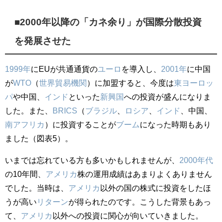
■2000年以降の「カネ余り」が国際分散投資
を発展させた
1999年
にEUが共通通貨の
ユーロ
を導入し、
2001年
に中国
が
WTO
（
世界貿易機関
）に加盟すると、今度は
東ヨーロッ
パ
や中国、
インド
といった
新興国
への投資が盛んになりま
した。また、
BRICS
（
ブラジル
、
ロシア
、
インド
、中国、
南アフリカ
）に投資することが
ブーム
になった時期もあり
ました（図表5）。
いまでは忘れている方も多いかもしれませんが、
2000年代
の10年間、
アメリカ
株の運用成績はあまりよくありません
でした。当時は、
アメリカ
以外の国の株式に投資をしたほ
うが高い
リターン
が得られたのです。こうした背景もあっ
て、
アメリカ
以外への投資に関心が向いていきました。