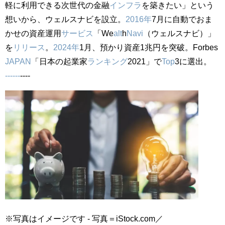
軽に利用できる次世代の金融
インフラ
を築きたい」という
想いから、ウェルスナビを設立。
2016年
7月に自動でおま
かせの資産運用
サービス
「We
alt
h
Navi
（ウェルスナビ）」
を
リリース
。
2024年
1月、預かり資産1兆円を突破。Forbes
JAPAN
「日本の起業家
ランキング
2021」で
Top
3に選出。
------
----
※写真はイメージです - 写真＝iStock.com／