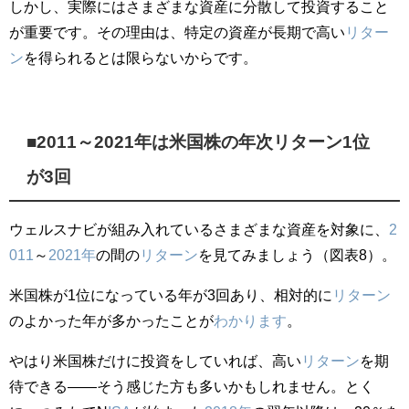
しかし、実際にはさまざまな資産に分散して投資すること
が重要です。その理由は、特定の資産が長期で高い
リター
ン
を得られるとは限らないからです。
■2011～2021年は米国株の年次リターン1位
が3回
ウェルスナビが組み入れているさまざまな資産を対象に、
2
011
～
2021年
の間の
リターン
を見てみましょう（図表8）。
米国株が1位になっている年が3回あり、相対的に
リターン
のよかった年が多かったことが
わかります
。
やはり米国株だけに投資をしていれば、高い
リターン
を期
待できる――そう感じた方も多いかもしれません。とく