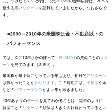
に、つみたてN
ISA
が始まった
2018年
の翌年以降は、20％を
超える高い
リターン
を記録していましたから、なおさらで
す。
■2000～2010年の米国株は金・不動産以下の
パフォーマンス
では、次に10年さかのぼって、
2000年代
の資産ごとの
リタ
ーン
を見てみます（図表9）。
米国株が最下位になっている年もあり、相対的に
リターン
は低かったことが
わかります
。この時期には、
不動産
や金
などの
パフォーマンス
がよい年が続きました。
20年あまりの
データ
を見てわかることは、毎年のように、
資産ごとの
リターン
の順位は大きく入れ替わっているとい