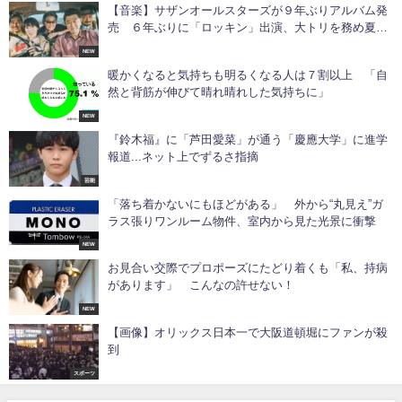
【音楽】サザンオールスターズが９年ぶりアルバム発
売 ６年ぶりに「ロッキン」出演、大トリを務め夏フ
ェス卒業へ
NEW
暖かくなると気持ちも明るくなる人は７割以上 「自
然と背筋が伸びて晴れ晴れした気持ちに」
NEW
『鈴木福』に「芦田愛菜」が通う「慶應大学」に進学
報道...ネット上でずるさ指摘
芸能
「落ち着かないにもほどがある」 外から“丸見え”ガ
ラス張りワンルーム物件、室内から見た光景に衝撃
NEW
お見合い交際でプロポーズにたどり着くも「私、持病
があります」 こんなの許せない！
NEW
【画像】オリックス日本一で大阪道頓堀にファンが殺
到
スポーツ