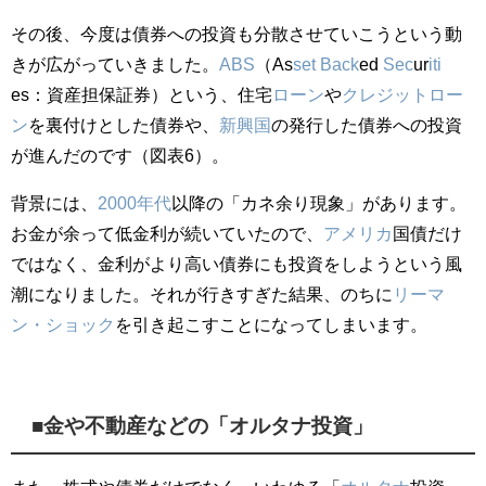
その後、今度は債券への投資も分散させていこうという動
きが広がっていきました。
ABS
（As
set
Back
ed
Sec
ur
iti
es：資産担保証券）という、住宅
ローン
や
クレジット
ロー
ン
を裏付けとした債券や、
新興国
の発行した債券への投資
が進んだのです（図表6）。
背景には、
2000年代
以降の「カネ余り現象」があります。
お金が余って低金利が続いていたので、
アメリカ
国債だけ
ではなく、金利がより高い債券にも投資をしようという風
潮になりました。それが行きすぎた結果、のちに
リーマ
ン・ショック
を引き起こすことになってしまいます。
■金や不動産などの「オルタナ投資」