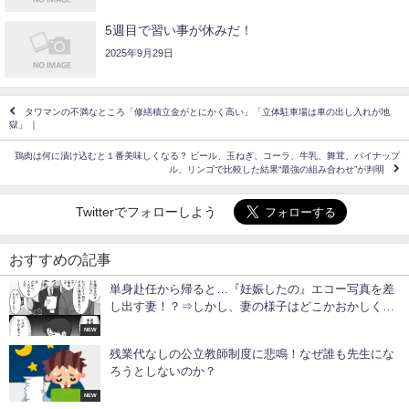
5週目で習い事が休みだ！
2025年9月29日
タワマンの不満なところ「修繕積立金がとにかく高い」「立体駐車場は車の出し入れが地
獄」 ｜
鶏肉は何に漬け込むと１番美味しくなる？ ビール、玉ねぎ、コーラ、牛乳、舞茸、パイナップ
ル、リンゴで比較した結果“最強の組み合わせ”が判明
Twitterでフォローしよう
おすすめの記事
単身赴任から帰ると…『妊娠したの』エコー写真を差
し出す妻！？⇒しかし、妻の様子はどこかおかしく
て…！？
NEW
残業代なしの公立教師制度に悲鳴！なぜ誰も先生にな
ろうとしないのか？
NEW