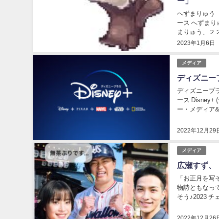
ー」
へずまりゅう
ース へずまりゅ
まりゅう、２２年
ニュース） （出
2023年1月6日
メディア
ディズニー
ディズニープラ
ース Disn
ー・メディア&エ
2022年12月29
メディア
広瀬すず、
「お正月を写そ
物詩ともなっ
そう♪2023
ン最多記録とな
2022年12月26