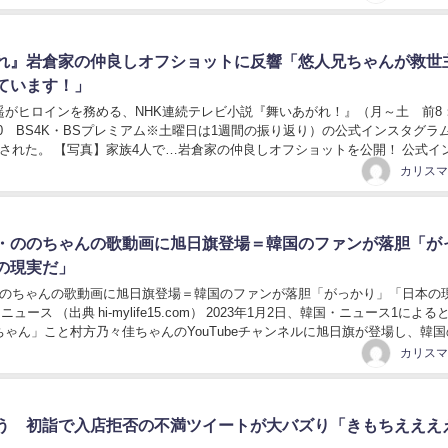
れ』岩倉家の仲良しオフショットに反響「悠人兄ちゃんが救世
ています！」
がヒロインを務める、NHK連続テレビ小説『舞いあがれ！』（月～土 前8
30 BS4K・BSプレミアム※土曜日は1週間の振り返り）の公式インスタグラ
新された。 【写真】家族4人で…岩倉家の仲良しオフショットを公開！ 公式イ
ぶりに家族4人がそろいまし...
・ののちゃんの歌動画に旭日旗登場＝韓国のファンが落胆「が
の現実だ」
ののちゃんの歌動画に旭日旗登場＝韓国のファンが落胆「がっかり」「日本の
ニュース （出典 hi-mylife15.com） 2023年1月2日、韓国・ニュース1による
ゃん」こと村方乃々佳ちゃんのYouTubeチャンネルに旭日旗が登場し、韓国
声が上が...
う 初詣で入店拒否の不満ツイートが大バズり「きもちえええ