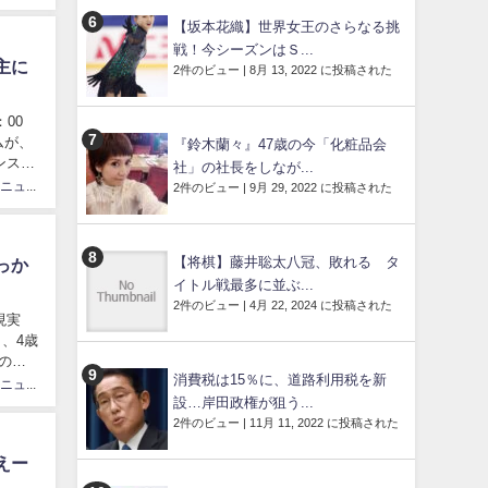
【坂本花織】世界女王のさらなる挑
戦！今シーズンはＳ...
主に
2件のビュー
|
8月 13, 2022 に投稿された
：00
ムが、
『鈴木蘭々』47歳の今「化粧品会
ンスタ
社」の社長をしなが...
カリスマニュース速砲管理人
2件のビュー
|
9月 29, 2022 に投稿された
【将棋】藤井聡太八冠、敗れる タ
っか
イトル戦最多に並ぶ...
2件のビュー
|
4月 22, 2024 に投稿された
現実
と、4歳
のフ
消費税は15％に、道路利用税を新
カリスマニュース速砲管理人
設…岸田政権が狙う...
2件のビュー
|
11月 11, 2022 に投稿された
えー