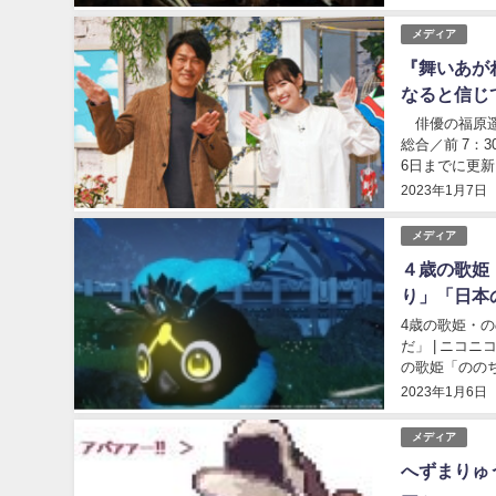
メディア
『舞いあが
なると信じ
俳優の福原遥
総合／前 7：
6日までに更
グラムは「久し
2023年1月7日
メディア
４歳の歌姫
り」「日本
4歳の歌姫・
だ」 | ニコニコ
の歌姫「ののち
ァンから落胆の
2023年1月6日
メディア
へずまりゅ