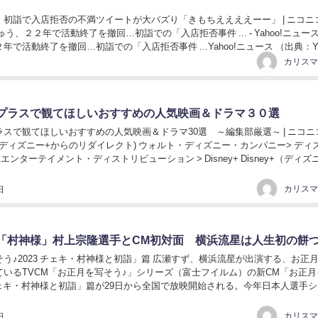
 初詣で入店拒否の不満ツイートが大バズり「きもちええええーー」 | ニコニ
う、２２年で活動終了を撤回…初詣での「入店拒否事件 ... - Yahoo!ニュース
で活動終了を撤回…初詣での「入店拒否事件 ...Yahoo!ニュース （出典：Ya
...
プラスで観てほしいおすすめの人気映画＆ドラマ３０選
スで観てほしいおすすめの人気映画＆ドラマ30選 ～編集部厳選～ | ニコニ
ey+ (ディズニー+からのリダイレクト) ウォルト・ディズニー・カンパニー> ディ
ンターテイメント・ディストリビューション > Disney+ Disney+（ディズニー
日
「村神様」村上宗隆選手とCM初対面 横浜流星は人生初の餅
う♪2023 チェキ・村神様と初詣」篇 広瀬すず、横浜流星が出演する、お正
ているTVCM「お正月を写そう♪」シリーズ（富士フイルム）の新CM「お正月
 チェキ・村神様と初詣」篇が29日から全国で放映開始される。今年日本人選手
る56号本塁打を放ち史上最年...
日