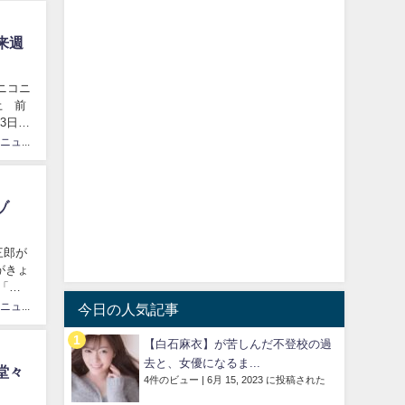
来週
ニコニ
土 前
3日に
カリスマニュース速砲管理人
ゾ
三郎が
がきょ
「さ
カリスマニュース速砲管理人
今日の人気記事
【白石麻衣】が苦しんだ不登校の過
去と、女優になるま...
堂々
4件のビュー
|
6月 15, 2023 に投稿された