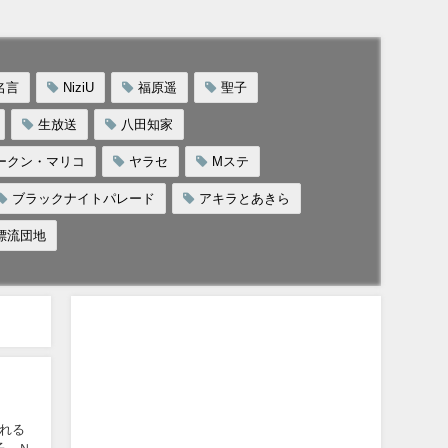
名言
NiziU
福原遥
聖子
生放送
八田知家
ークン・マリコ
ヤラセ
Mステ
ブラックナイトパレード
アキラとあきら
漂流団地
れる