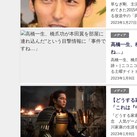
草なぎ剛、主
めてきた201
る放送中の「
讐に燃えるダー
2023年1月27日
メディア
高橋一生、
ね…」
高橋一生、橋
跡＞ | ニコニ
る土曜ナイトド
朝日系)。その初
2023年1月9日
メディア
【どうする
「これは『
『どうする家
念 人気ゲー
川家康の生涯
ションカードゲ
2023年1月9日