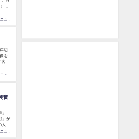
子、Ｎ
） 1
カリスマニュース速砲管理人
岸辺
像を
性客多
カリスマニュース速砲管理人
興奮
華」
戦」が
の人気
カリスマニュース速砲管理人