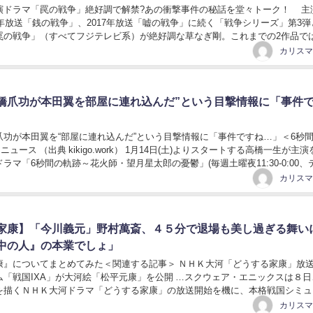
演ドラマ「罠の戦争」絶好調で解禁?あの衝撃事件の秘話を堂々トーク！ 主
5年放送「銭の戦争」、2017年放送「嘘の戦争」に続く「戦争シリーズ」第3弾
罠の戦争」（すべてフジテレビ系）が絶好調な草なぎ剛。これまでの2作品で
クヒーロー」を演じてきた草なぎだっ...
橋爪功が本田翼を部屋に連れ込んだ”という目撃情報に「事件
爪功が本田翼を“部屋に連れ込んだ”という目撃情報に「事件ですね…」＜6秒
コニュース （出典 kikigo.work） 1月14日(土)よりスタートする高橋一生が主
ラマ「6秒間の軌跡～花火師・望月星太郎の憂鬱」(毎週土曜夜11:30-0:00、
...
家康】「今川義元」野村萬斎、４５分で退場も美し過ぎる舞い
中の人』の本業でしょ」
康』についてまとめてみた＜関連する記事＞ ＮＨＫ大河「どうする家康」放
ム「戦国IXA」が大河絵「松平元康」を公開 …スクウェア・エニックスは８日
を描くＮＨＫ大河ドラマ「どうする家康」の放送開始を機に、本格戦国シミュ
ーム「戦国IXA」… （出典：よろず～ニュー...