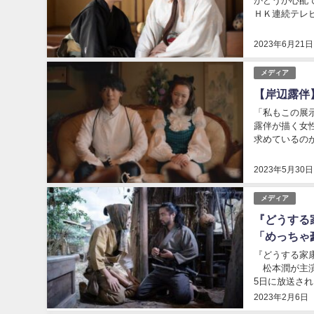
かどうか心配
ＨＫ連続テレ
ひかり ★ ：2023/
2023年6月21日
メディア
【岸辺露伴
「私もこの展
露伴が描く女
求めているの
いの） 1 以下
2023年5月30日
メディア
『どうする
「めっちゃ
『どうする家
松本潤が主演
5日に放送さ
俳優の共演に対
2023年2月6日