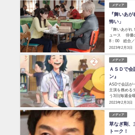
メディア
『舞いあが
怖い」
『舞いあがれ
ュース 俳優
8：00 総合
放送された。 
2023年2月3日
メディア
ＡＳＤで会
ン』
ASDで会話
主演を務める
う3日(毎週金
やま・こどもク
2023年2月3日
メディア
草なぎ剛、
トーク！