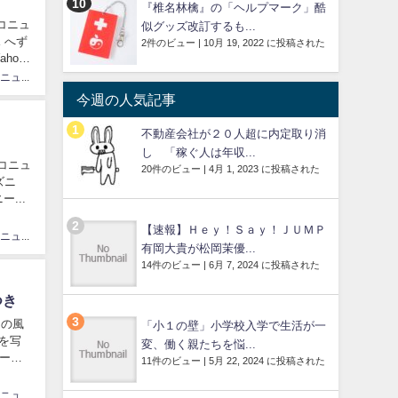
『椎名林檎』の「ヘルプマーク」酷
コニュ
似グッズ改訂するも...
 へず
2件のビュー
|
10月 19, 2022 に投稿された
hoo!
カリスマニュース速砲管理人
今週の人気記事
不動産会社が２０人超に内定取り消
し 「稼ぐ人は年収...
コニュ
20件のビュー
|
4月 1, 2023 に投稿された
ズニ
...
【速報】Ｈｅｙ！Ｓａｙ！ＪＵＭＰ
カリスマニュース速砲管理人
有岡大貴が松岡茉優...
14件のビュー
|
6月 7, 2024 に投稿された
つき
月の風
「小１の壁」小学校入学で生活が一
を写
変、働く親たちを悩...
シーズ
11件のビュー
|
5月 22, 2024 に投稿された
カリスマニュース速砲管理人