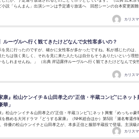
でしたが、予定通り放送されるとのことでホッとしています。 （出典 広末涼
ビ小説「らんまん」出演シーンは予定通り放送へ 回想シーンの台本変更困難 
06/20(火) 09:47...
】ルーヴルへ行く観てきたけどなんで女性客多いの？
示を見に行ったのですが、確かに女性客が多かったですね。私が感じたのは、
性たちは強く美しく、それを見に来た人たちは自分もそうありたいという理想
かもしれませんね。」 （出典 岸辺露伴ルーヴルへ行く観てきたけどなんで女
、5ちゃんねるからVIPがお送りします ：...
家康』松山ケンイチ＆山田孝之の“正信・半蔵コンビ”にネット
豪華」
康』松山ケンイチ＆山田孝之の“正信・半蔵コンビ”にネット興奮「めっちゃ豪
を務める大河ドラマ『どうする家康』（NHK総合ほか）第5回「瀬名奪還作
れ、俳優の松山ケンイチと山田孝之が、本多正信と服部半蔵役で登場。主演級
して、ネット上には「めっちゃ豪華」「贅...