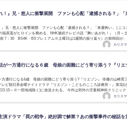
れ！』兄・悠人に衝撃展開 ファンも心配「逮捕される？」「
！』兄・悠人に衝撃展開 ファンも心配「逮捕される？」「来週怖い」 | ニコ
の福原遥がヒロインを務める、NHK連続テレビ小説『舞いあがれ！』（月～
／前 7：30 BS4K・BSプレミアム※土曜日は1週間の振り返り）の第86回が、
【場面カット】逮捕され...
話が一方通行になる６歳 母娘の困難にどう寄り添う？『リエ
が一方通行になる6歳 母娘の困難にどう寄り添う?『リエゾン』 俳優の山崎育
テレビ朝日系金曜ナイトドラマ『リエゾン－こどものこころ診療所－』第3話
曜23:15～※一部地域除く)に放送される。 今作は郊外の児童精神科クリニック
リニック」を舞台に、自らも発達...
主演ドラマ「罠の戦争」絶好調で解禁？あの衝撃事件の秘話を