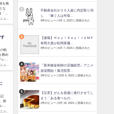
演を務
とな
不動産会社が２０人超に内定取り消
は「復
し 「稼ぐ人は年収...
カリスマニュース速砲管理人
4件のビュー
|
4月 1, 2023 に投稿された
です
【速報】Ｈｅｙ！Ｓａｙ！ＪＵＭＰ
有岡大貴が松岡茉優...
4件のビュー
|
6月 7, 2024 に投稿された
間の軌
演を務め
テレビ
カリスマニュース速砲管理人
『新米錬金術師の店舗経営』アニメ
放送開始！孤児院育...
3件のビュー
|
10月 6, 2022 に投稿された
に
【注意】がんを急速に進行させてし
送記
まう「ある食べもの...
、徳
2件のビュー
|
8月 18, 2022 に投稿された
レー
カリスマニュース速砲管理人