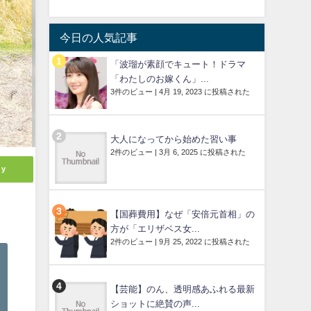
今日の人気記事
「波瑠が素顔でキュート！ドラマ
「わたしのお嫁くん」...
3件のビュー
|
4月 19, 2023 に投稿された
大人になってから始めた習い事
2件のビュー
|
3月 6, 2025 に投稿された
ly
【国葬費用】なぜ「安倍元首相」の
方が「エリザベス女...
2件のビュー
|
9月 25, 2022 に投稿された
【芸能】のん、透明感あふれる最新
ショットに絶賛の声...