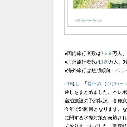
（出典 japaneseclass.jp）
●国内旅行者数は7,
250
万人
●海外旅行者数は
120
万人、
●海外旅行は短期傾向、
ハワ
JTB
は、「
夏休み
（
7月15日
通しをまとめました。本レ
宿泊施設の予約状況、各種
今年で54回目となります。
に関する水際対策が実施さ
ておりませんでした。調査