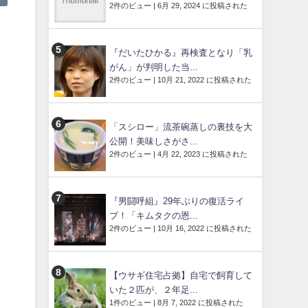
2件のビュー
|
6月 29, 2024 に投稿された
『だいたひかる』再検査となり「乳
がん」が判明した当...
2件のビュー
|
10月 21, 2022 に投稿された
「スシロー」流茶碗蒸しの裏技を大
公開！美味しさがさ...
2件のビュー
|
4月 22, 2023 に投稿された
『男闘呼組』29年ぶりの復活ライ
ブ！「キムタクの恩...
2件のビュー
|
10月 16, 2022 に投稿された
【ウサギ住宅占拠】自宅で飼育して
いた２匹が、２年足...
1件のビュー
|
8月 7, 2022 に投稿された