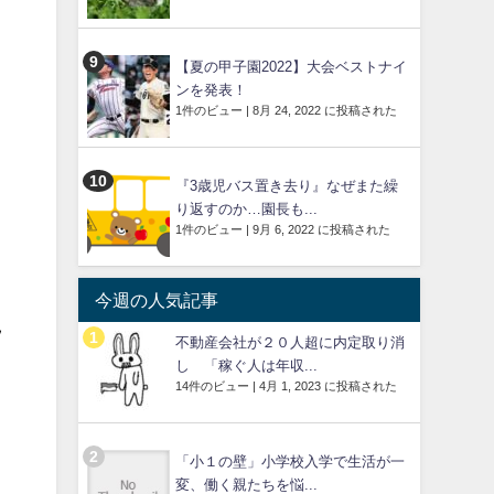
【夏の甲子園2022】大会ベストナイ
ンを発表！
1件のビュー
|
8月 24, 2022 に投稿された
『3歳児バス置き去り』なぜまた繰
り返すのか…園長も...
1件のビュー
|
9月 6, 2022 に投稿された
今週の人気記事
見
不動産会社が２０人超に内定取り消
し 「稼ぐ人は年収...
14件のビュー
|
4月 1, 2023 に投稿された
「小１の壁」小学校入学で生活が一
変、働く親たちを悩...