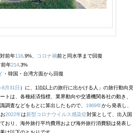
、対前年
116
.9%、
コロナ禍
前と同水準まで回復
対前年
214
.3%
イ
・韓国・台湾方面から回復
～
8月31日
）に、1泊以上の旅行に出かける人」の旅行動向
ポートは、各種経済指標、業界動向や交通機関各社の動き、
意識調査などをもとに算出したもので、
1969年
から発表し、
なお
2022年
は
新型コロナウイルス感染症
対策として、出入国
れており、海外旅行平均費用および海外旅行消費額は発表し
結果は以下のとおりです。