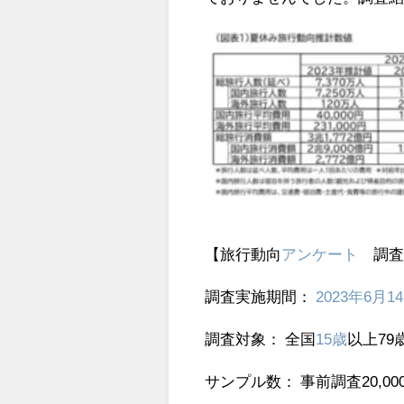
【旅行動向
アンケート
調査
調査実施期間：
2023年
6月1
調査対象： 全国
15歳
以上79
サンプル数： 事前調査20,00