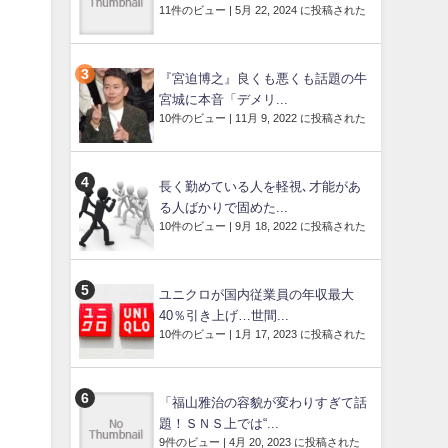
11件のビュー
|
5月 22, 2024 に投稿された
『宮迫博之』良くも悪くも話題の牛
宮城に本音「デメリ...
10件のビュー
|
11月 9, 2022 に投稿された
長く勤めている人を軽視､才能があ
る人ばかりで固めた...
10件のビュー
|
9月 18, 2022 に投稿された
ユニクロが国内従業員の年収最大
40％引き上げ…世間...
10件のビュー
|
1月 17, 2023 に投稿された
「福山雅治の容貌が変わりすぎて話
題！ＳＮＳ上では“...
9件のビュー
|
4月 20, 2023 に投稿された