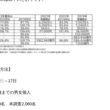
方法】
4日
～17日
歳までの男女個人
0名 本調査2,060名