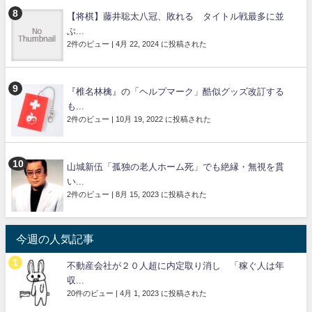
【将棋】藤井聡太八冠、敗れる タイトル戦最多に並
ぶ...
2件のビュー
|
4月 22, 2024 に投稿された
『椎名林檎』の「ヘルプマーク」酷似グッズ改訂する
も...
2件のビュー
|
10月 19, 2022 に投稿された
山城新伍「孤独の老人ホーム死」でも絶縁・無視を貫
い...
2件のビュー
|
8月 15, 2023 に投稿された
今週の人気記事
不動産会社が２０人超に内定取り消し 「稼ぐ人は年
収...
20件のビュー
|
4月 1, 2023 に投稿された