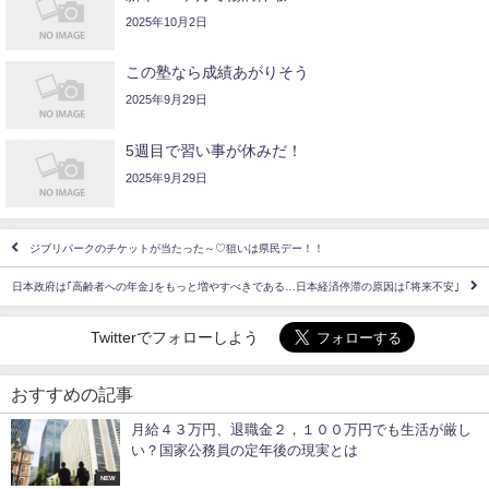
2025年10月2日
この塾なら成績あがりそう
2025年9月29日
5週目で習い事が休みだ！
2025年9月29日
ジブリパークのチケットが当たった～♡狙いは県民デー！！
日本政府は｢高齢者への年金｣をもっと増やすべきである…日本経済停滞の原因は｢将来不安｣
Twitterでフォローしよう
おすすめの記事
月給４３万円、退職金２，１００万円でも生活が厳し
い？国家公務員の定年後の現実とは
NEW