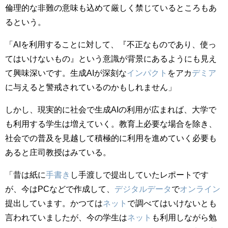
倫理的な非難の意味も込めて厳しく禁じているところもあ
るという。
「AIを利用することに対して、『不正なものであり、使っ
てはいけないもの』という意識が背景にあるようにも見え
て興味深いです。生成AIが深刻な
インパクト
をアカ
デミア
に与えると警戒されているのかもしれません」
しかし、現実的に社会で生成AIの利用が広まれば、大学で
も利用する学生は増えていく。教育上必要な場合を除き、
社会での普及を見越して積極的に利用を進めていく必要も
あると庄司教授はみている。
「昔は紙に
手書き
し手渡しで提出していたレポートです
が、今はPCなどで作成して、
デジタル
データ
で
オンライン
提出しています。かつては
ネット
で調べてはいけないとも
言われていましたが、今の学生は
ネット
も利用しながら勉