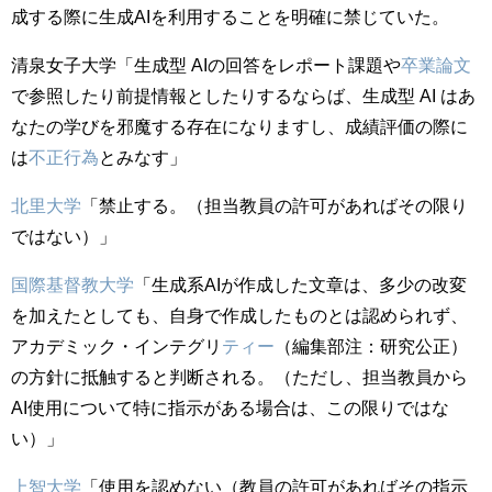
成する際に生成AIを利用することを明確に禁じていた。
清泉女子大学「⽣成型 AIの回答をレポート課題や
卒業論⽂
で参照したり前提情報としたりするならば、⽣成型 AI はあ
なたの学びを邪魔する存在になりますし、成績評価の際に
は
不正⾏為
とみなす」
北里大学
「禁止する。（担当教員の許可があればその限り
ではない）」
国際基督教大学
「生成系AIが作成した文章は、多少の改変
を加えたとしても、自身で作成したものとは認められず、
アカデミック・インテグリ
ティー
（編集部注：研究公正）
の方針に抵触すると判断される。（ただし、担当教員から
AI使用について特に指示がある場合は、この限りではな
い）」
上智大学
「使用を認めない（教員の許可があればその指示