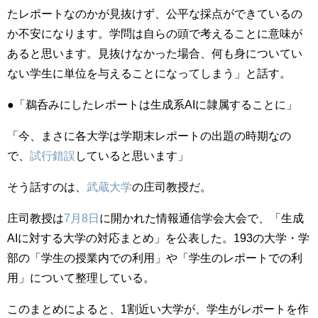
たレポートなのかが見抜けず、公平な採点ができているの
か不安になります。学問は自らの頭で考えることに意味が
あると思います。見抜けなかった場合、何も身についてい
ない学生に単位を与えることになってしまう」と話す。
●「鵜呑みにしたレポートは生成系AIに隷属することに」
「今、まさに各大学は学期末レポートの出題の時期なの
で、
試行錯誤
していると思います」
そう話すのは、
武蔵大学
の庄司教授だ。
庄司教授は
7月8日
に開かれた情報通信学会大会で、「生成
AIに対する大学の対応まとめ」を公表した。193の大学・学
部の「学生の授業内での利用」や「学生のレポートでの利
用」について整理している。
このまとめによると、1割近い大学が、学生がレポートを作