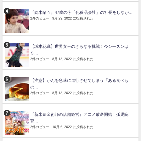
『鈴木蘭々』47歳の今「化粧品会社」の社長をしなが...
2件のビュー
|
9月 29, 2022 に投稿された
【坂本花織】世界女王のさらなる挑戦！今シーズンは
Ｓ...
2件のビュー
|
8月 13, 2022 に投稿された
【注意】がんを急速に進行させてしまう「ある食べも
の...
2件のビュー
|
8月 18, 2022 に投稿された
『新米錬金術師の店舗経営』アニメ放送開始！孤児院
育...
2件のビュー
|
10月 6, 2022 に投稿された