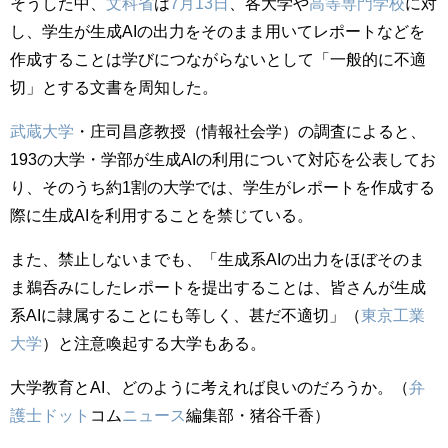
そうした中、
文科省
は
7月13日
、各大学や
高等専門学校
に対
し、学生が生成AIの出力をそのまま用いてレポートなどを
作成することは学びにつながらないとして「一般的に不適
切」とする文書を周知した。
武蔵大学
・庄司昌彦教授（情報社会学）の調査によると、
193の大学・学部が生成AIの利用について対応を公表してお
り、そのうち約1割の大学では、学生がレポートを作成する
際に生成AIを利用することを禁じている。
また、禁止しないまでも、「生成系AIの出力をほぼそのま
ま鵜呑みにしたレポートを提出することは、皆さんが生成
系AIに隷属することにも等しく、甚だ不適切」（
東京工業
大学
）と注意喚起する大学もある。
大学教育とAI、どのように考えれば良いのだろうか。（
弁
護士
ドット
コム
ニュース
編集部・猪谷千香）