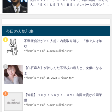
人…「ＥＸＩＬＥ ＴＲＩＢＥ」メンバー人気ランキン
グ 第１位は？
NEW
今日の人気記事
不動産会社が２０人超に内定取り消し 「稼ぐ人は年
収...
4件のビュー
|
4月 1, 2023 に投稿された
【白石麻衣】が苦しんだ不登校の過去と、女優になる
ま...
4件のビュー
|
6月 15, 2023 に投稿された
【速報】Ｈｅｙ！Ｓａｙ！ＪＵＭＰ有岡大貴が松岡茉
優...
4件のビュー
|
6月 7, 2024 に投稿された