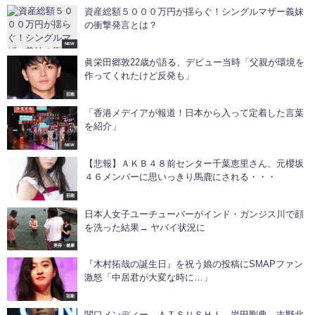
資産総額５０００万円が揺らぐ！シングルマザー義妹
の衝撃発言とは？
NEW
眞栄田郷敦22歳が語る、デビュー当時「父親が環境を
作ってくれたけど反発も」
芸能
「香港メデイアが報道！日本から入って定着した言葉
を紹介」
NEW
【悲報】ＡＫＢ４８前センター千葉恵里さん、元櫻坂
４６メンバーに思いっきり馬鹿にされる・・・
芸能
日本人女子ユーチューバーがインド・ガンジス川で顔
を洗った結果→ ヤバイ状況に
美容・健康
『木村拓哉の誕生日』を祝う娘の投稿にSMAPファン
激怒「中居君が大変な時に…」
芸能
関口メンディー、ＡＴＳＵＳＨＩ、岩田剛典、吉野北