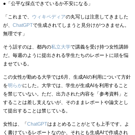
●「公平な採点できているか不安になる」
「これまで、
ウィキペディア
の丸写しは注意してきました
が、
ChatGPT
で生成されてしまうと見分けがつきません。
無理です」
そう話すのは、都内の
私立大学
で講義を受け持つ女性講師
だ。毎週のように提出される学生たちのレポートに頭を悩
ませている。
この女性が勤める大学では6月、生成AIの利用について方針
を
明らか
にした。大学では、学生が生成AIを利用すること
を禁じていない。ただ、出力された内容を「参考資料」と
することは差し支えないが、そのままレポートや論文とし
て提出することは禁じている。
女性は、「
ChatGPT
はまとめることがとても上手です。よ
く書けているレポートなのか、それとも生成AIで作成され