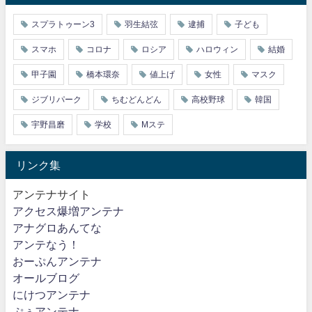
スプラトゥーン3
羽生結弦
逮捕
子ども
スマホ
コロナ
ロシア
ハロウィン
結婚
甲子園
橋本環奈
値上げ
女性
マスク
ジブリパーク
ちむどんどん
高校野球
韓国
宇野昌磨
学校
Mステ
リンク集
アンテナサイト
アクセス爆増アンテナ
アナグロあんてな
アンテなう！
おーぷんアンテナ
オールブログ
にけつアンテナ
ぷぅアンテナ