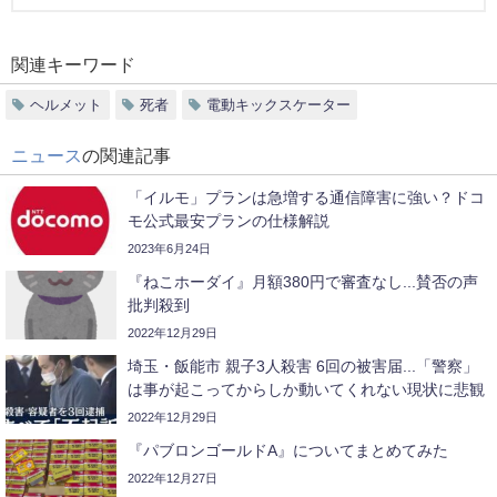
関連キーワード
ヘルメット
死者
電動キックスケーター
ニュース
の関連記事
「イルモ」プランは急増する通信障害に強い？ドコ
モ公式最安プランの仕様解説
2023年6月24日
『ねこホーダイ』月額380円で審査なし...賛否の声
批判殺到
2022年12月29日
埼玉・飯能市 親子3人殺害 6回の被害届...「警察」
は事が起こってからしか動いてくれない現状に悲観
2022年12月29日
『パブロンゴールドA』についてまとめてみた
2022年12月27日