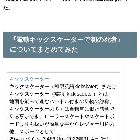
た
。
『電動キックスケーターで初の死者』
についてまとめてみた
キックスケーター
キックスケーター
（和製英語kickskater）または
キックス
ク
ーター
（英語: kick scooter）とは、
地面を蹴って進むハンドル付きの乗物の総称。
キックスケーター
の多くは自転車に似た感覚で
乗る事ができ、ローラー
スケー
トや
スケー
トボ
ードよりも扱いが簡単な事からレジャー用途の
他、スポーツとして…
29キロバイト (3,466 語) - 2022年9月4日 (日)