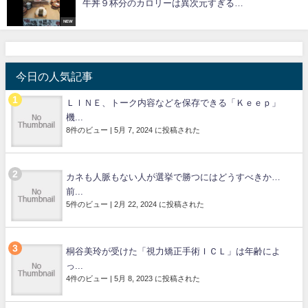
牛丼９杯分のカロリーは異次元すぎる…
NEW
今日の人気記事
ＬＩＮＥ、トーク内容などを保存できる「Ｋｅｅｐ」
機...
8件のビュー
|
5月 7, 2024 に投稿された
カネも人脈もない人が選挙で勝つにはどうすべきか…
前...
5件のビュー
|
2月 22, 2024 に投稿された
桐谷美玲が受けた「視力矯正手術ＩＣＬ」は年齢によ
っ...
4件のビュー
|
5月 8, 2023 に投稿された