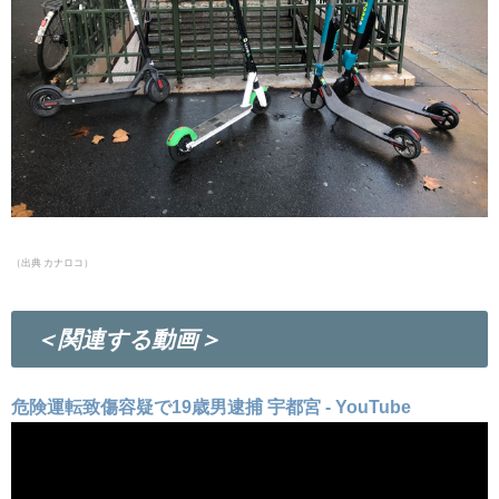
（出典
カナロコ）
＜関連する動画＞
危険運転致傷容疑で19歳男逮捕 宇都宮 - YouTube