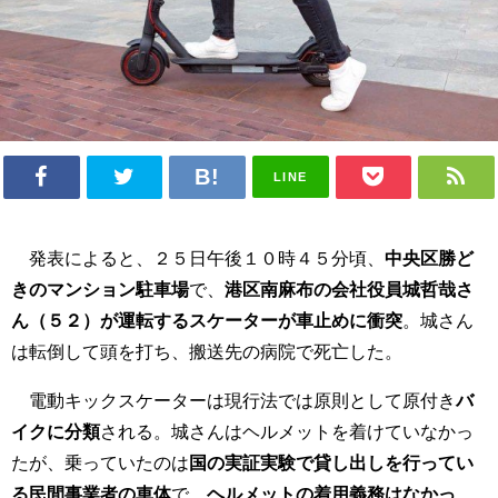
LINE
発表によると、２５日午後１０時４５分頃、
中央区勝ど
きのマンション駐車場
で、
港区南麻布の会社役員城哲哉さ
ん（５２）が運転するスケーターが車止めに衝突
。城さん
は転倒して頭を打ち、搬送先の病院で死亡した。
電動キックスケーターは現行法では原則として原付き
バ
イクに分類
される。城さんはヘルメットを着けていなかっ
たが、乗っていたのは
国の実証実験で貸し出しを行ってい
る民間事業者の車体
で、
ヘルメットの着用義務はなかっ