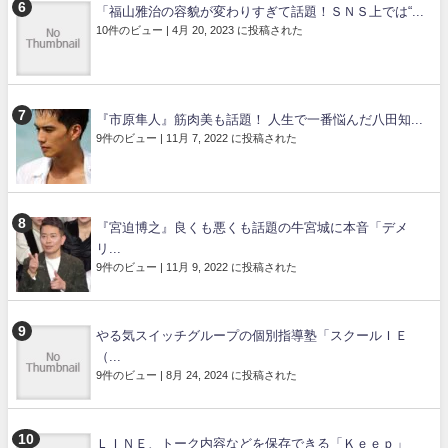
「福山雅治の容貌が変わりすぎて話題！ＳＮＳ上では“...
10件のビュー
|
4月 20, 2023 に投稿された
『市原隼人』筋肉美も話題！ 人生で一番悩んだ八田知...
9件のビュー
|
11月 7, 2022 に投稿された
『宮迫博之』良くも悪くも話題の牛宮城に本音「デメ
リ...
9件のビュー
|
11月 9, 2022 に投稿された
やる気スイッチグループの個別指導塾「スクールＩＥ
（...
9件のビュー
|
8月 24, 2024 に投稿された
ＬＩＮＥ、トーク内容などを保存できる「Ｋｅｅｐ」