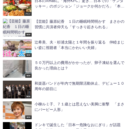
日本のXmasに「海外KFC」驚き... 日本での「ケンタ
ッキー」のポジション「ジョークか何かだろ」「本気
なのか」
グルメ
【芸能】藤原紀香 １日の睡眠時間明かす まさかの
習慣に共演者仰天も「すっきり起きられる」
NEW
辻希美、夫・杉浦太陽と１年間を振り返る 仲睦まじ
い姿に視聴者「本当にかわいい夫婦」
NEW
５０万円以上の費用がかかったが、卵子凍結を選んで
良かった理由とは？
NEW
和楽器バンドが年内で無期限活動休止、デビュー１０
周年の節目に
NEW
小柳ルミ子、７１歳とは思えない美脚に衝撃 「まさ
にバービー人形」
NEW
ドンキで誕生した「日本一危険なおにぎり」が話題