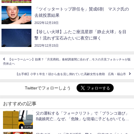
「ツイッタートップ辞任を」賛成6割 マスク氏の
去就投票結果
2022年12月19日
【珍しい火球】ふたご座流星群「静止火球」を目
撃！流れず宝石みたいに夜空に輝く
2022年12月15日
【セーラームーン】効果？「月見商戦」食材調達間に合わず…モスの月見フォカッチャが販
売休止へ
【お手柄】小学１年生！頭から血を流し倒れていた高齢女性を救助 広島・福山市
Twitterでフォローしよう
おすすめの記事
父の運転する「フォークリフト」で「ブランコ遊び」
8歳娘死亡...なぜ､「危険」な現場に子どもがいても誰
も止めなかったのか？
ニュース