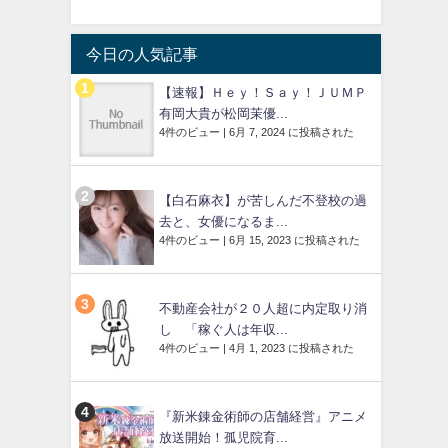
今日の人気記事
【速報】Ｈｅｙ！Ｓａｙ！ＪＵＭＰ
有岡大貴が松岡茉優...
4件のビュー
|
6月 7, 2024 に投稿された
【白石麻衣】が苦しんだ不登校の過
去と、女優になるま...
4件のビュー
|
6月 15, 2023 に投稿された
不動産会社が２０人超に内定取り消
し 「稼ぐ人は年収...
4件のビュー
|
4月 1, 2023 に投稿された
『新米錬金術師の店舗経営』アニメ
放送開始！孤児院育...