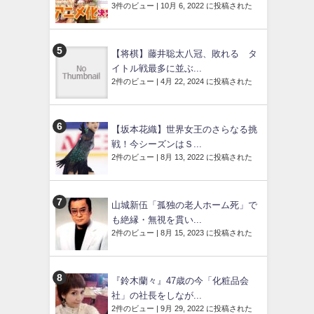
3件のビュー
|
10月 6, 2022 に投稿された
【将棋】藤井聡太八冠、敗れる タ
イトル戦最多に並ぶ...
2件のビュー
|
4月 22, 2024 に投稿された
【坂本花織】世界女王のさらなる挑
戦！今シーズンはＳ...
2件のビュー
|
8月 13, 2022 に投稿された
山城新伍「孤独の老人ホーム死」で
も絶縁・無視を貫い...
2件のビュー
|
8月 15, 2023 に投稿された
『鈴木蘭々』47歳の今「化粧品会
社」の社長をしなが...
2件のビュー
|
9月 29, 2022 に投稿された