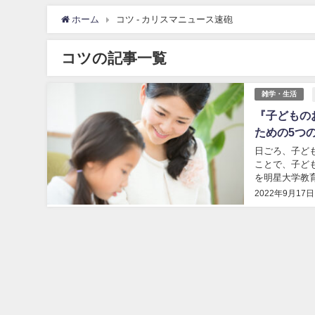
ホーム
コツ - カリスマニュース速砲
コツの記事一覧
雑学・生活
『子どもの
ための5つ
日ごろ、子ど
ことで、子ど
を明星大学教
とめてみた 家
2022年9月17日