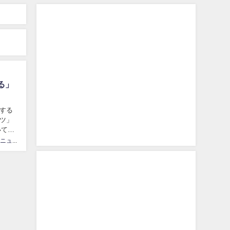
る」
する
ツ」
いてま
カリスマニュース速砲管理人