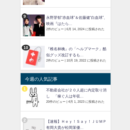
永野芽郁“赤血球”＆佐藤健“白血球”、
映画『はたら...
2件のビュー
|
6月 14, 2024 に投稿された
『椎名林檎』の「ヘルプマーク」酷
似グッズ改訂するも...
2件のビュー
|
10月 19, 2022 に投稿された
今週の人気記事
不動産会社が２０人超に内定取り消
し 「稼ぐ人は年収...
20件のビュー
|
4月 1, 2023 に投稿された
【速報】Ｈｅｙ！Ｓａｙ！ＪＵＭＰ
有岡大貴が松岡茉優...