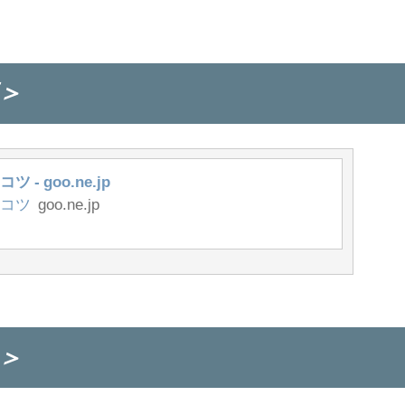
＞
- goo.ne.jp
るコツ
goo.ne.jp
＞