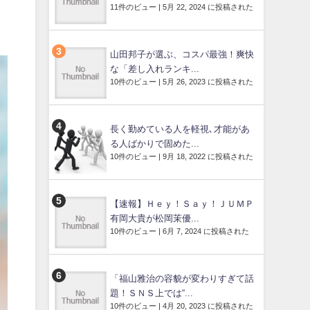
11件のビュー
|
5月 22, 2024 に投稿された
山田邦子が選ぶ、コスパ最強！爽快
な「差し入れランキ...
10件のビュー
|
5月 26, 2023 に投稿された
長く勤めている人を軽視､才能があ
る人ばかりで固めた...
10件のビュー
|
9月 18, 2022 に投稿された
【速報】Ｈｅｙ！Ｓａｙ！ＪＵＭＰ
有岡大貴が松岡茉優...
10件のビュー
|
6月 7, 2024 に投稿された
「福山雅治の容貌が変わりすぎて話
題！ＳＮＳ上では“...
10件のビュー
|
4月 20, 2023 に投稿された