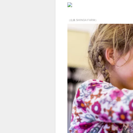
（出典 SHINGA FARM）