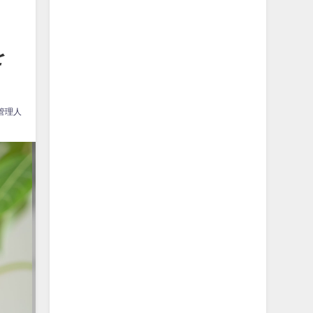
を
管理人