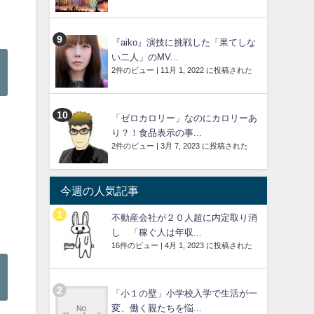
『aiko』演技に挑戦した「果てしな
い二人」のMV...
2件のビュー
|
11月 1, 2022 に投稿された
「ゼロカロリー」なのにカロリーあ
り？！食品表示の事...
2件のビュー
|
3月 7, 2023 に投稿された
今週の人気記事
不動産会社が２０人超に内定取り消
し 「稼ぐ人は年収...
16件のビュー
|
4月 1, 2023 に投稿された
「小１の壁」小学校入学で生活が一
変、働く親たちを悩...