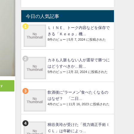
今日の人気記事
ＬＩＮＥ、トーク内容などを保存で
きる「Ｋｅｅｐ」機...
8件のビュー
|
5月 7, 2024 に投稿された
カネも人脈もない人が選挙で勝つに
はどうすべきか…前...
5件のビュー
|
2月 22, 2024 に投稿された
ly
飲酒後に“ラーメン”食べたくなるの
はなぜ？ 「二日...
4件のビュー
|
11月 16, 2023 に投稿された
桐谷美玲が受けた「視力矯正手術Ｉ
ＣＬ」は年齢によっ...