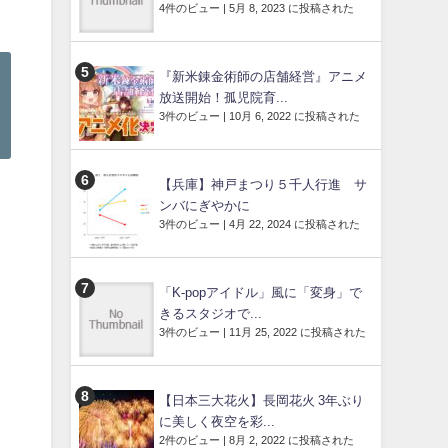
4件のビュー
|
5月 8, 2023 に投稿された
『新米錬金術師の店舗経営』アニメ
放送開始！孤児院育...
3件のビュー
|
10月 6, 2022 に投稿された
【兵庫】神戸まつり５千人行進 サ
ンバにぎやかに
3件のビュー
|
4月 22, 2024 に投稿された
「K-popアイドル」風に「変身」で
きるスタジオで...
3件のビュー
|
11月 25, 2022 に投稿された
【日本三大花火】長岡花火 3年ぶり
に美しく夜空を彩...
2件のビュー
|
8月 2, 2022 に投稿された