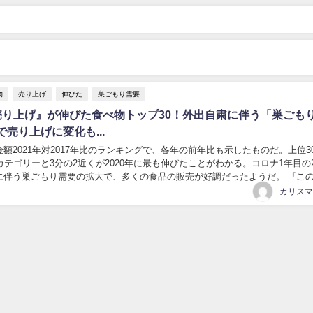
物
売り上げ
伸びた
巣ごもり需要
売り上げ』が伸びた食べ物トップ30！外出自粛に伴う「巣ごも
売り上げに変化も...
2021年対2017年比のランキングで、各年の前年比も示したものだ。上位3
カテゴリーと3分の2近くが2020年に最も伸びたことがわかる。コロナ1年目の2
に伴う巣ごもり需要の拡大で、多くの食品の販売が好調だったようだ。 『この
た食べ物』についてまと...