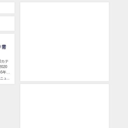
り需
0カテ
020
5年で
カリスマニュース速砲管理人