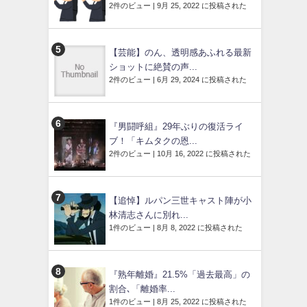
2件のビュー
|
9月 25, 2022 に投稿された
【芸能】のん、透明感あふれる最新
ショットに絶賛の声...
2件のビュー
|
6月 29, 2024 に投稿された
『男闘呼組』29年ぶりの復活ライ
ブ！「キムタクの恩...
2件のビュー
|
10月 16, 2022 に投稿された
【追悼】ルパン三世キャスト陣が小
林清志さんに別れ...
1件のビュー
|
8月 8, 2022 に投稿された
『熟年離婚』21.5%「過去最高」の
割合､「離婚率...
1件のビュー
|
8月 25, 2022 に投稿された