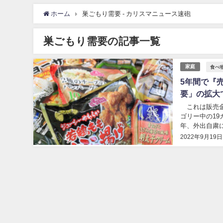
ホーム
巣ごもり需要 - カリスマニュース速砲
巣ごもり需要の記事一覧
食べ
家庭
5年間で『
要」の拡大で
これは販売金額
ゴリー中の19
年、外出自粛
売り上げが伸び
2022年9月19日