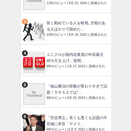
11件のビュー
|
5月 22, 2024 に投稿された
長く勤めている人を軽視､才能があ
る人ばかりで固めた...
10件のビュー
|
9月 18, 2022 に投稿された
ユニクロが国内従業員の年収最大
40％引き上げ…世間...
9件のビュー
|
1月 17, 2023 に投稿された
「福山雅治の容貌が変わりすぎて話
題！ＳＮＳ上では“...
9件のビュー
|
4月 20, 2023 に投稿された
『宮迫博之』良くも悪くも話題の牛
宮城に本音「デメリ...
9件のビュー
|
11月 9, 2022 に投稿された