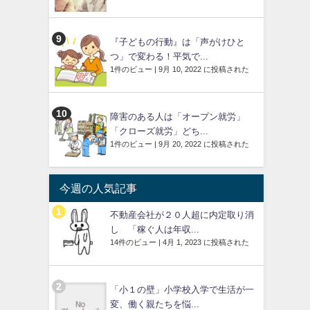
『子どもの行動』は「声がけひと
つ」で変わる！平気で...
1件のビュー
|
9月 10, 2022 に投稿された
障害のある人は「オープン就労」
「クローズ就労」どち...
1件のビュー
|
9月 20, 2022 に投稿された
今週の人気記事
不動産会社が２０人超に内定取り消
し 「稼ぐ人は年収...
14件のビュー
|
4月 1, 2023 に投稿された
「小１の壁」小学校入学で生活が一
変、働く親たちを悩...