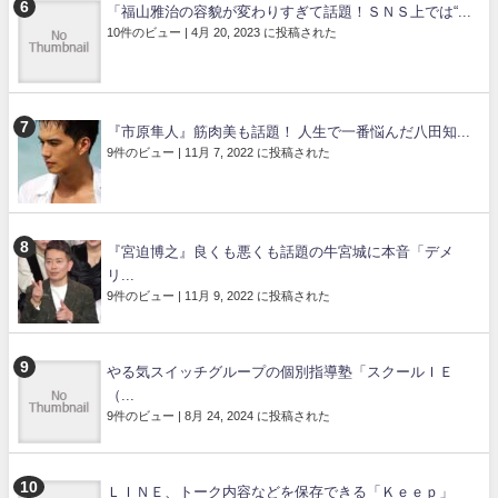
「福山雅治の容貌が変わりすぎて話題！ＳＮＳ上では“...
10件のビュー
|
4月 20, 2023 に投稿された
『市原隼人』筋肉美も話題！ 人生で一番悩んだ八田知...
9件のビュー
|
11月 7, 2022 に投稿された
『宮迫博之』良くも悪くも話題の牛宮城に本音「デメ
リ...
9件のビュー
|
11月 9, 2022 に投稿された
やる気スイッチグループの個別指導塾「スクールＩＥ
（...
9件のビュー
|
8月 24, 2024 に投稿された
ＬＩＮＥ、トーク内容などを保存できる「Ｋｅｅｐ」