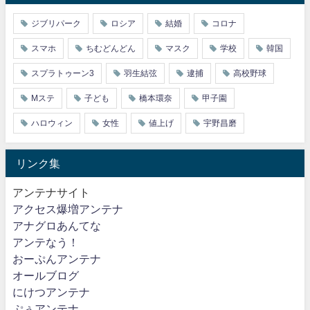
ジブリパーク
ロシア
結婚
コロナ
スマホ
ちむどんどん
マスク
学校
韓国
スプラトゥーン3
羽生結弦
逮捕
高校野球
Mステ
子ども
橋本環奈
甲子園
ハロウィン
女性
値上げ
宇野昌磨
リンク集
アンテナサイト
アクセス爆増アンテナ
アナグロあんてな
アンテなう！
おーぷんアンテナ
オールブログ
にけつアンテナ
ぷぅアンテナ