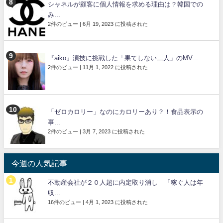
シャネルが顧客に個人情報を求める理由は？韓国での
み...
2件のビュー
|
6月 19, 2023 に投稿された
『aiko』演技に挑戦した「果てしない二人」のMV...
2件のビュー
|
11月 1, 2022 に投稿された
「ゼロカロリー」なのにカロリーあり？！食品表示の
事...
2件のビュー
|
3月 7, 2023 に投稿された
今週の人気記事
不動産会社が２０人超に内定取り消し 「稼ぐ人は年
収...
16件のビュー
|
4月 1, 2023 に投稿された