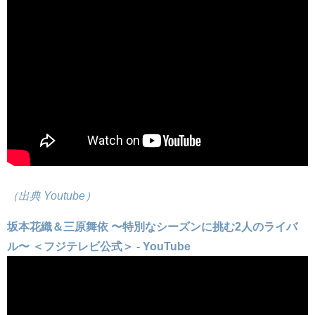
（出典 Youtube）
坂本花織＆三原舞依 〜特別なシーズンに挑む2人のライバ
ル〜 ＜フジテレビ公式＞ - YouTube