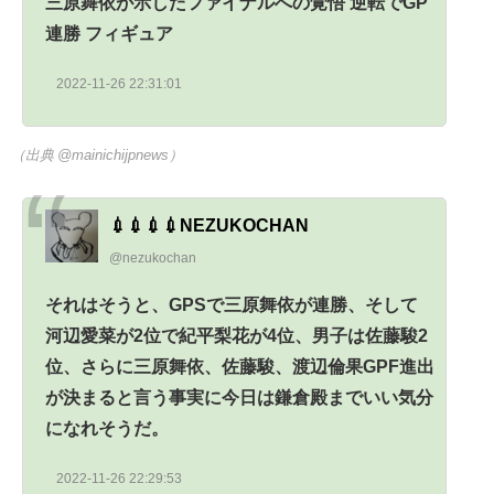
三原舞依が示したファイナルへの覚悟 逆転でGP
連勝 フィギュア
2022-11-26 22:31:01
（出典 @mainichijpnews）
💉💉💉💉NEZUKOCHAN
@nezukochan
それはそうと、GPSで三原舞依が連勝、そして
河辺愛菜が2位で紀平梨花が4位、男子は佐藤駿2
位、さらに三原舞依、佐藤駿、渡辺倫果GPF進出
が決まると言う事実に今日は鎌倉殿までいい気分
になれそうだ。
2022-11-26 22:29:53