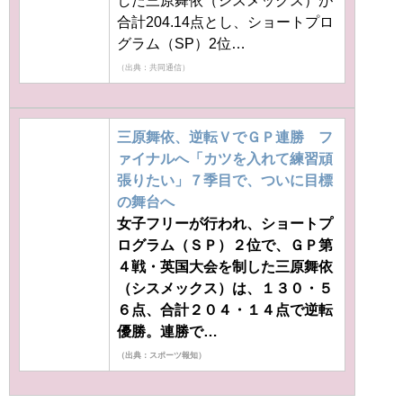
合計204.14点とし、ショートプロ
グラム（SP）2位…
（出典：共同通信）
三原舞依、逆転ＶでＧＰ連勝 フ
ァイナルへ「カツを入れて練習頑
張りたい」７季目で、ついに目標
の舞台へ
女子フリーが行われ、ショートプ
ログラム（ＳＰ）２位で、ＧＰ第
４戦・英国大会を制した三原舞依
（シスメックス）は、１３０・５
６点、合計２０４・１４点で逆転
優勝。連勝で…
（出典：スポーツ報知）