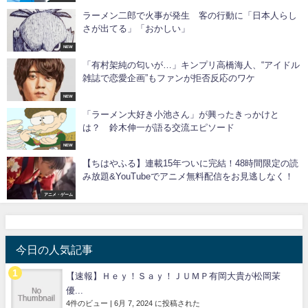
ラーメン二郎で火事が発生 客の行動に「日本人らし
さが出てる」「おかしい」
NEW
「有村架純の匂いが…」キンプリ高橋海人、“アイドル
雑誌で恋愛企画”もファンが拒否反応のワケ
NEW
「ラーメン大好き小池さん」が興ったきっかけと
は？ 鈴木伸一が語る交流エピソード
NEW
【ちはやふる】連載15年ついに完結！48時間限定の読
み放題&YouTubeでアニメ無料配信をお見逃しなく！
アニメ・ゲーム
今日の人気記事
【速報】Ｈｅｙ！Ｓａｙ！ＪＵＭＰ有岡大貴が松岡茉
優...
4件のビュー
|
6月 7, 2024 に投稿された