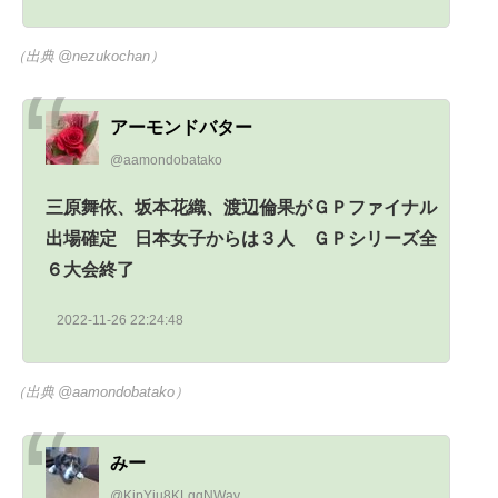
（出典 @nezukochan）
アーモンドバター
@aamondobatako
三原舞依、坂本花織、渡辺倫果がＧＰファイナル
出場確定 日本女子からは３人 ＧＰシリーズ全
６大会終了
2022-11-26 22:24:48
（出典 @aamondobatako）
みー
@KjpYju8KLgqNWay