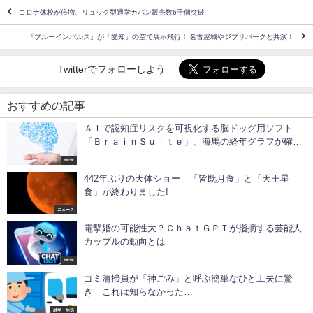
コロナ休校が倍増、リュック型通学カバン販売数6千個突破
『ブルーインパルス』が「愛知」の空で展示飛行！ 名古屋城やジブリパークと共演！
Twitterでフォローしよう
おすすめの記事
ＡＩで認知症リスクを可視化する脳ドッグ用ソフト
「ＢｒａｉｎＳｕｉｔｅ」、海馬の経年グラフが確認
可能に
NEW
442年ぶりの天体ショー 「皆既月食」と「天王星
食」が終わりました!
ニュース
電撃婚の可能性大？ＣｈａｔＧＰＴが指摘する芸能人
カップルの動向とは
NEW
ゴミ清掃員が「神ごみ」と呼ぶ簡単なひと工夫に驚
き これは知らなかった…
雑学・生活