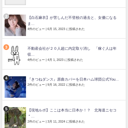
【白石麻衣】が苦しんだ不登校の過去と、女優になる
ま...
4件のビュー
|
6月 15, 2023 に投稿された
不動産会社が２０人超に内定取り消し 「稼ぐ人は年
収...
4件のビュー
|
4月 1, 2023 に投稿された
『きつねダンス』原曲カバーを日本ハム球団公式You...
2件のビュー
|
9月 16, 2022 に投稿された
【現地ルポ】ここは本当に日本か！？ 北海道ニセコ
＂...
2件のビュー
|
3月 11, 2024 に投稿された