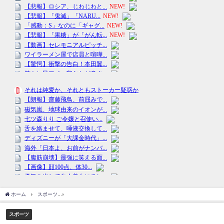
ホーム
スポーツ
『三原舞依』が示したファイナルへの覚悟 逆転でGP連勝！７季目
スポーツ