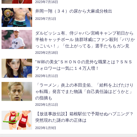
2023年7月16日
井岡一翔（３４）の尿から大麻成分検出
2023年7月1日
ダルビッシュ有、侍ジャパン宮崎キャンプ初日から
半袖キャッチボール 抜群球威にファン殺到「バリか
っこいい！」「仕上がってる」選手たちもガン見
2023年2月18日
“Ｗ杯の美女”ＳＨＯＮＯの意外な職業とは？ＳＮＳ
フォロワーは一気に１４万人増！
2023年1月11日
「ラーメン」炎上の本田圭佑、「給料を上げたけり
ゃ転職」発言でまた物議「自己責任論はどうかと」
の指摘も
2023年1月11日
【放送事故伝説】箱根駅伝で予期せぬハプニング？
突然現れた謎の車の正体は
2023年1月9日