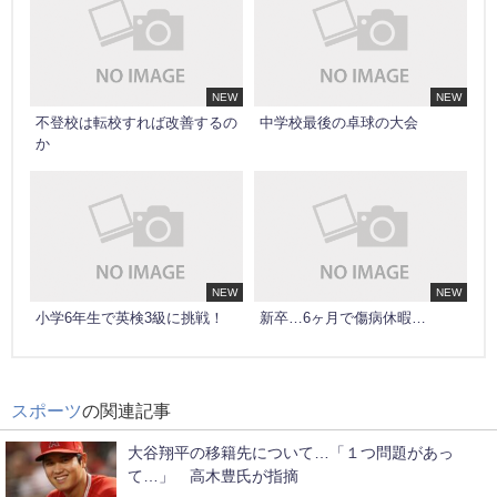
NEW
NEW
不登校は転校すれば改善するの
中学校最後の卓球の大会
か
NEW
NEW
小学6年生で英検3級に挑戦！
新卒…6ヶ月で傷病休暇…
スポーツ
の関連記事
大谷翔平の移籍先について…「１つ問題があっ
て…」 高木豊氏が指摘