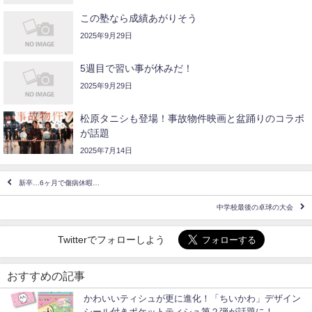
この塾なら成績あがりそう
2025年9月29日
5週目で習い事が休みだ！
2025年9月29日
松原タニシも登場！事故物件映画と盆踊りのコラボ
が話題
2025年7月14日
新卒…6ヶ月で傷病休暇…
中学校最後の卓球の大会
Twitterでフォローしよう
おすすめの記事
かわいいティシュが更に進化！「ちいかわ」デザイン
シール付きポケットティシュ第２弾が話題に！