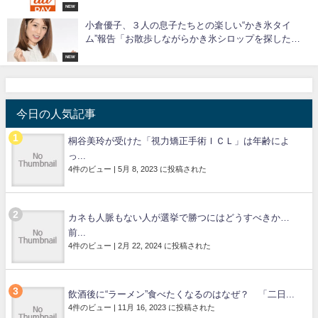
NEW
小倉優子、３人の息子たちとの楽しい“かき氷タイ
ム”報告「お散歩しながらかき氷シロップを探した
ら…」
NEW
今日の人気記事
桐谷美玲が受けた「視力矯正手術ＩＣＬ」は年齢によ
っ...
4件のビュー
|
5月 8, 2023 に投稿された
カネも人脈もない人が選挙で勝つにはどうすべきか…
前...
4件のビュー
|
2月 22, 2024 に投稿された
飲酒後に“ラーメン”食べたくなるのはなぜ？ 「二日...
4件のビュー
|
11月 16, 2023 に投稿された