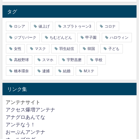
タグ
ロシア
値上げ
スプラトゥーン3
コロナ
ジブリパーク
ちむどんどん
甲子園
ハロウィン
女性
マスク
羽生結弦
韓国
子ども
高校野球
スマホ
宇野昌磨
学校
橋本環奈
逮捕
結婚
Mステ
リンク集
アンテナサイト
アクセス爆増アンテナ
アナグロあんてな
アンテなう！
おーぷんアンテナ