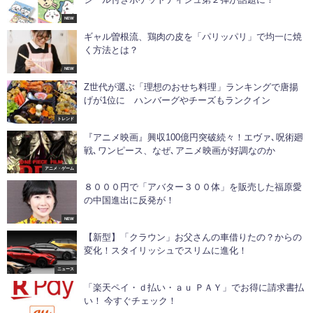
NEW
ギャル曽根流、鶏肉の皮を「パリッパリ」で均一に焼
く方法とは？
NEW
Z世代が選ぶ「理想のおせち料理」ランキングで唐揚
げが1位に ハンバーグやチーズもランクイン
トレンド
『アニメ映画』興収100億円突破続々！エヴァ､呪術廻
戦､ワンピース、なぜ､アニメ映画が好調なのか
アニメ・ゲーム
８０００円で「アバター３００体」を販売した福原愛
の中国進出に反発が！
NEW
【新型】「クラウン」お父さんの車借りたの？からの
変化！スタイリッシュでスリムに進化！
ニュース
「楽天ペイ・ｄ払い・ａｕ ＰＡＹ」でお得に請求書払
い！ 今すぐチェック！