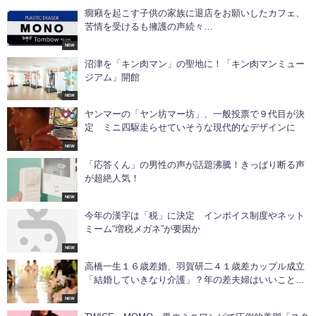
癇癪を起こす子供の家族に退店をお願いしたカフェ、
苦情を受けるも擁護の声続々…
NEW
沼津を「キン肉マン」の聖地に！「キン肉マンミュー
ジアム」開館
NEW
ヤンマーの「ヤン坊マー坊」、一般投票で９代目が決
定 ミニ四駆走らせていそうな現代的なデザインに
NEW
「応答くん」の男性の声が話題沸騰！きっぱり断る声
が超絶人気！
NEW
今年の漢字は「税」に決定 インボイス制度やネット
ミーム“増税メガネ”が要因か
NEW
高橋一生１６歳差婚、羽賀研二４１歳差カップル成立
「結婚していきなり介護」？年の差夫婦はいいことば
かりじゃないかも
NEW