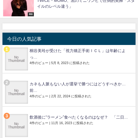
TWICE・MOMO、黒のミニワンピで圧倒的美脚「スタ
イルのレベル違う」
韓流
今日の人気記事
桐谷美玲が受けた「視力矯正手術ＩＣＬ」は年齢によ
っ...
4件のビュー
|
5月 8, 2023 に投稿された
カネも人脈もない人が選挙で勝つにはどうすべきか…
前...
4件のビュー
|
2月 22, 2024 に投稿された
飲酒後に“ラーメン”食べたくなるのはなぜ？ 「二日...
4件のビュー
|
11月 16, 2023 に投稿された