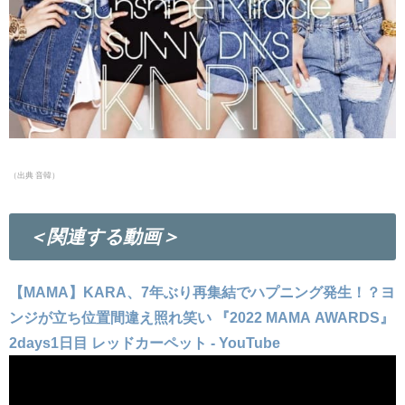
（出典 音韓）
＜関連する動画＞
【MAMA】KARA、7年ぶり再集結でハプニング発生！？ヨ
ンジが立ち位置間違え照れ笑い 『2022 MAMA AWARDS』
2days1日目 レッドカーペット - YouTube