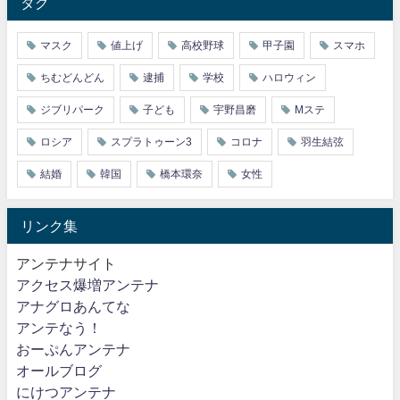
タグ
マスク
値上げ
高校野球
甲子園
スマホ
ちむどんどん
逮捕
学校
ハロウィン
ジブリパーク
子ども
宇野昌磨
Mステ
ロシア
スプラトゥーン3
コロナ
羽生結弦
結婚
韓国
橋本環奈
女性
リンク集
アンテナサイト
アクセス爆増アンテナ
アナグロあんてな
アンテなう！
おーぷんアンテナ
オールブログ
にけつアンテナ