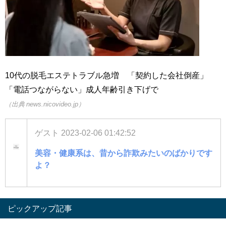
10代の脱毛エステトラブル急増 「契約した会社倒産」
「電話つながらない」成人年齢引き下げで
（出典 news.nicovideo.jp）
ゲスト
2023-02-06 01:42:52
美容・健康系は、昔から詐欺みたいのばかりです
よ？
ピックアップ記事