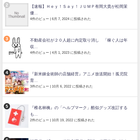
【速報】Ｈｅｙ！Ｓａｙ！ＪＵＭＰ有岡大貴が松岡茉
優...
4件のビュー
|
6月 7, 2024 に投稿された
不動産会社が２０人超に内定取り消し 「稼ぐ人は年
収...
4件のビュー
|
4月 1, 2023 に投稿された
『新米錬金術師の店舗経営』アニメ放送開始！孤児院
育...
3件のビュー
|
10月 6, 2022 に投稿された
『椎名林檎』の「ヘルプマーク」酷似グッズ改訂する
も...
2件のビュー
|
10月 19, 2022 に投稿された