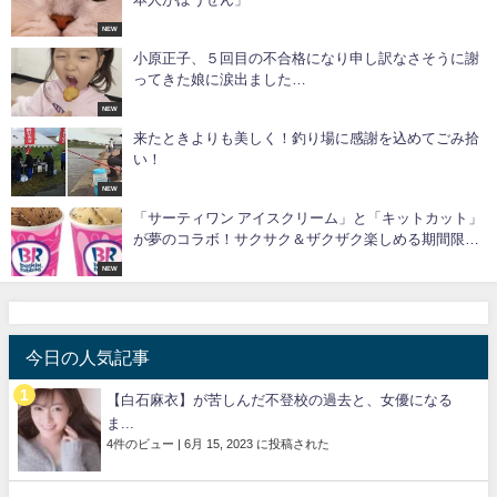
NEW
小原正子、５回目の不合格になり申し訳なさそうに謝
ってきた娘に涙出ました…
NEW
来たときよりも美しく！釣り場に感謝を込めてごみ拾
い！
NEW
「サーティワン アイスクリーム」と「キットカット」
が夢のコラボ！サクサク＆ザクザク楽しめる期間限定
メニューが登場
NEW
今日の人気記事
【白石麻衣】が苦しんだ不登校の過去と、女優になる
ま...
4件のビュー
|
6月 15, 2023 に投稿された