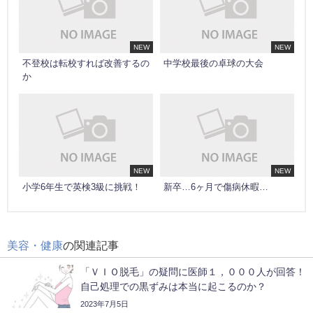
NEW
NEW
不登校は転校すれば改善するの
中学校最後の卓球の大会
か
NEW
NEW
小学6年生で英検3級に挑戦！
新卒…6ヶ月で傷病休暇…
美容・健康
の関連記事
「ＶＩＯ脱毛」の疑問に医師１，０００人が回答！
自己処理での黒ずみは本当に起こるのか？
2023年7月5日