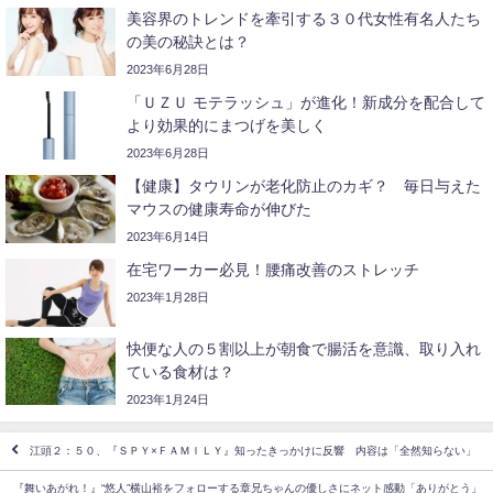
美容界のトレンドを牽引する３０代女性有名人たち
の美の秘訣とは？
2023年6月28日
「ＵＺＵ モテラッシュ」が進化！新成分を配合して
より効果的にまつげを美しく
2023年6月28日
【健康】タウリンが老化防止のカギ？ 毎日与えた
マウスの健康寿命が伸びた
2023年6月14日
在宅ワーカー必見！腰痛改善のストレッチ
2023年1月28日
快便な人の５割以上が朝食で腸活を意識、取り入れ
ている食材は？
2023年1月24日
江頭２：５０、『ＳＰＹ×ＦＡＭＩＬＹ』知ったきっかけに反響 内容は「全然知らない」
『舞いあがれ！』“悠人”横山裕をフォローする章兄ちゃんの優しさにネット感動「ありがとう」