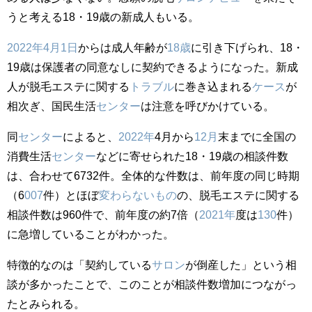
うと考える18・19歳の新成人もいる。
2022年
4月1日
からは成人年齢が
18歳
に引き下げられ、18・
19歳は保護者の同意なしに契約できるようになった。新成
人が脱毛エステに関する
トラブル
に巻き込まれる
ケース
が
相次ぎ、国民生活
センター
は注意を呼びかけている。
同
センター
によると、
2022年
4月から
12月
末までに全国の
消費生活
センター
などに寄せられた18・19歳の相談件数
は、合わせて6732件。全体的な件数は、前年度の同じ時期
（6
007
件）とほぼ
変わらないもの
の、脱毛エステに関する
相談件数は960件で、前年度の約7倍（
2021年
度は
130
件）
に急増していることがわかった。
特徴的なのは「契約している
サロン
が倒産した」という相
談が多かったことで、このことが相談件数増加につながっ
たとみられる。