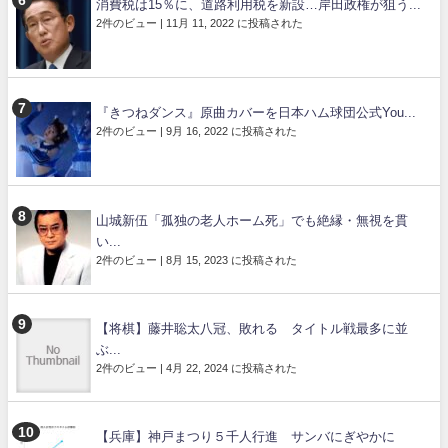
消費税は15％に、道路利用税を新設…岸田政権が狙う...
2件のビュー
|
11月 11, 2022 に投稿された
『きつねダンス』原曲カバーを日本ハム球団公式You...
2件のビュー
|
9月 16, 2022 に投稿された
山城新伍「孤独の老人ホーム死」でも絶縁・無視を貫
い...
2件のビュー
|
8月 15, 2023 に投稿された
【将棋】藤井聡太八冠、敗れる タイトル戦最多に並
ぶ...
2件のビュー
|
4月 22, 2024 に投稿された
【兵庫】神戸まつり５千人行進 サンバにぎやかに