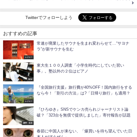
Twitterでフォローしよう
おすすめの記事
常連が廃業したサウナを生まれ変わらせて…“サヨナ
ラ”が新サウナを生む
レジャー
東大生１００人調査「小学生時代にしていた習い
事」。塾以外の２位はピアノ
NEW
『全国旅行支援』旅行費が40%OFF！国内旅行をする
なら今！「割引の方法」は?「日帰り旅行」も適用？
レジャー
『ひろゆき』SNSでケンカ売られジャーナリスト論
破？「323台を無償で提供しました」寄付報告が話題
雑学・生活
春節に中国人が来ない、「爆買いを待ち望んでいた日
本人がぼうぜん」