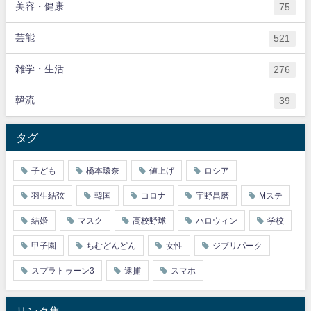
美容・健康
75
芸能
521
雑学・生活
276
韓流
39
タグ
子ども
橋本環奈
値上げ
ロシア
羽生結弦
韓国
コロナ
宇野昌磨
Mステ
結婚
マスク
高校野球
ハロウィン
学校
甲子園
ちむどんどん
女性
ジブリパーク
スプラトゥーン3
逮捕
スマホ
リンク集