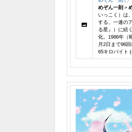
めぞん一刻
>
いっこく）は
する、一連の
る星』）に続
化。1986年（
月2日まで96
65キロバイト (4,