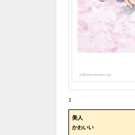
（出典 www.olympia.co.jp）
1
美人
かわいい