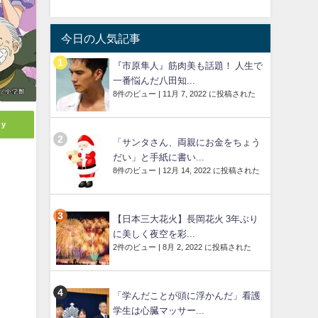
今日の人気記事
『市原隼人』筋肉美も話題！ 人生で
一番悩んだ八田知...
8件のビュー
|
11月 7, 2022 に投稿された
ly
「サンタさん、両親にお金をちょう
だい」と手紙に書い...
8件のビュー
|
12月 14, 2022 に投稿された
【日本三大花火】長岡花火 3年ぶり
に美しく夜空を彩...
2件のビュー
|
8月 2, 2022 に投稿された
「学んだことが頭に浮かんだ」看護
学生は心臓マッサー...