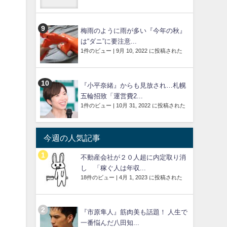
梅雨のように雨が多い『今年の秋』
は“ダニ”に要注意...
1件のビュー
|
9月 10, 2022 に投稿された
『小平奈緒』からも見放され…札幌
五輪招致「運営費2...
1件のビュー
|
10月 31, 2022 に投稿された
今週の人気記事
不動産会社が２０人超に内定取り消
し 「稼ぐ人は年収...
18件のビュー
|
4月 1, 2023 に投稿された
『市原隼人』筋肉美も話題！ 人生で
一番悩んだ八田知...