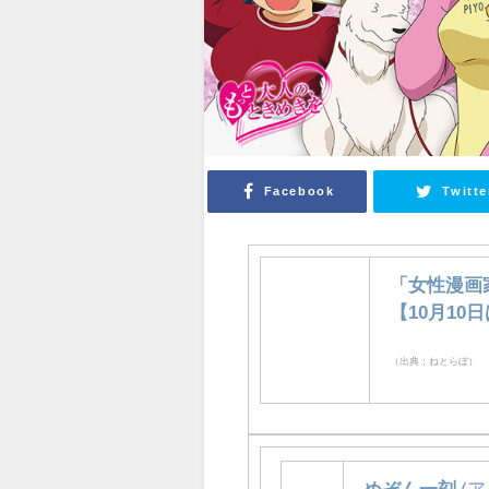
Facebook
Twitte
「女性漫画
【10月1
（出典：ねとらぼ）
めぞん一刻
(ア