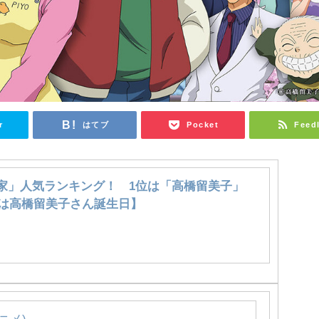
r
はてブ
Pocket
Feed
家」人気ランキング！ 1位は「高橋留美子」
0日は高橋留美子さん誕生日】
ニメ)