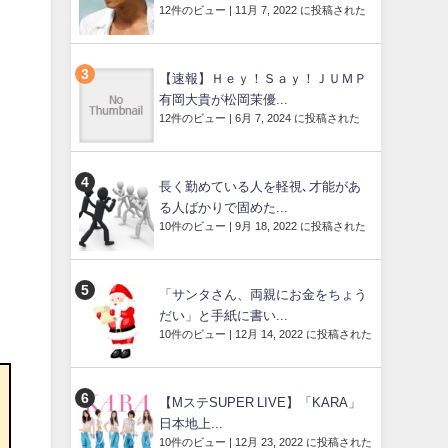
12件のビュー
|
11月 7, 2022 に投稿された
【速報】Ｈｅｙ！Ｓａｙ！ＪＵＭＰ
有岡大貴が松岡茉優...
12件のビュー
|
6月 7, 2024 に投稿された
長く勤めている人を軽視､才能があ
る人ばかりで固めた...
10件のビュー
|
9月 18, 2022 に投稿された
「サンタさん、両親にお金をちょう
だい」と手紙に書い...
10件のビュー
|
12月 14, 2022 に投稿された
【MステSUPER LIVE】「KARA」
日本地上...
10件のビュー
|
12月 23, 2022 に投稿された