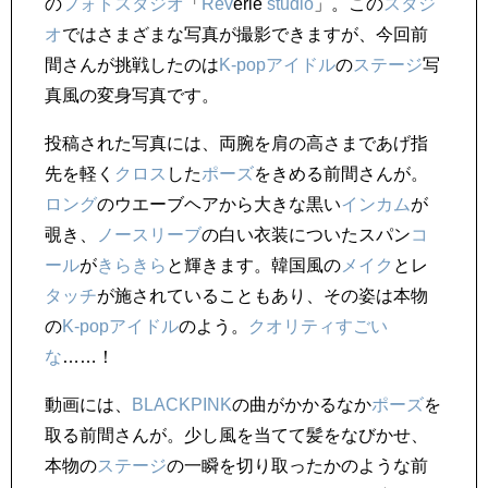
の
フォトスタジオ
「
Rev
erie
studio
」。この
スタジ
オ
ではさまざまな写真が撮影できますが、今回前
間さんが挑戦したのは
K-pop
アイドル
の
ステージ
写
真風の変身写真です。
投稿された写真には、両腕を肩の高さまであげ指
先を軽く
クロス
した
ポーズ
をきめる前間さんが。
ロング
のウエーブヘアから大きな黒い
インカム
が
覗き、
ノースリーブ
の白い衣装についたスパン
コ
ール
が
きらきら
と輝きます。韓国風の
メイク
とレ
タッチ
が施されていることもあり、その姿は本物
の
K-pop
アイドル
のよう。
クオリティ
すごい
な
……！
動画には、
BLACK
PINK
の曲がかかるなか
ポーズ
を
取る前間さんが。少し風を当てて髪をなびかせ、
本物の
ステージ
の一瞬を切り取ったかのような前