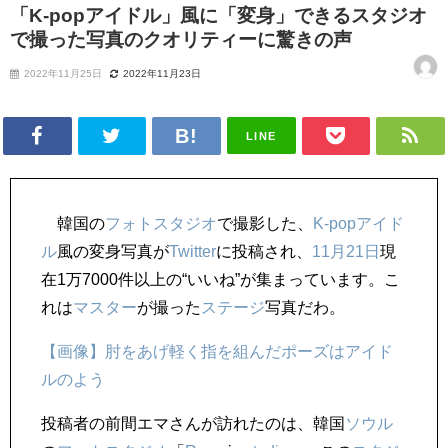
「K-popアイドル」風に「変身」できるスタジオ
で撮った写真のクオリティーに驚きの声
2022年11月25日
2022年11月23日
LINE
韓国の
フォトスタジオ
で撮影した、
K-pop
アイド
ル
風の変身写真が
Twitter
に投稿され、
11月21日
現
在1万7000件以上の“いいね”が集まっています。こ
れは
マスター
が撮った
ステージ
写真だわ。
【画像】肘をあげ軽く指を組んだポーズはアイド
ルのよう
投稿者の前間エマさんが訪れたのは、韓国
ソウル