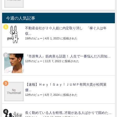
今週の人気記事
不動産会社が２０人超に内定取り消し 「稼ぐ人は年
収...
19件のビュー
|
4月 1, 2023 に投稿された
『市原隼人』筋肉美も話題！ 人生で一番悩んだ八田知...
12件のビュー
|
11月 7, 2022 に投稿された
【速報】Ｈｅｙ！Ｓａｙ！ＪＵＭＰ有岡大貴が松岡茉
優...
12件のビュー
|
6月 7, 2024 に投稿された
長く勤めている人を軽視､才能がある人ばかりで固めた...