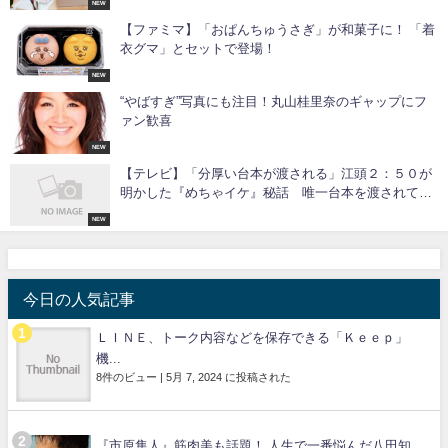
NEW
【ファミマ】「おぱんちゅうさぎ」が和菓子に！ 「着
衣グマ」とセットで登場！
NEW
“やばすぎ”写真にも注目！丸山桂里奈のギャップにフ
ァン歓喜
NEW
【テレビ】「分厚い台本が渡される」江頭２：５０が
明かした『めちゃイケ』秘話 唯一台本を渡されてい
た「レギュラーメンバー」
NEW
今日の人気記事
ＬＩＮＥ、トーク内容などを保存できる「Ｋｅｅｐ」
機...
8件のビュー
|
5月 7, 2024 に投稿された
『市原隼人』筋肉美も話題！ 人生で一番悩んだ八田知...