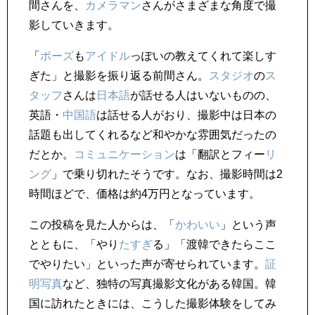
間さんを、
カメラマン
さんがさまざまな角度で撮
影していきます。
「
ポーズ
も
アイドル
っぽいの教えてくれて楽しす
ぎた」と撮影を振り返る前間さん。
スタジオ
の
ス
タッフ
さんは
日本語
が話せる人はいないものの、
英語・
中国語
は話せる人がおり、撮影中は日本の
話題も出してくれるなど和やかな雰囲気だったの
だとか。
コミュニケーション
は「翻訳とフィー
リ
ング
」で乗り切れたそうです。なお、撮影時間は2
時間ほどで、価格は約4万円となっています。
この投稿を見た人からは、「
かわいい
」という声
とともに、「やり
たすぎ
る」「渡韓できたらここ
でやりたい」といった声が寄せられています。
証
明写真
など、独特の写真撮影文化がある韓国。韓
国に訪れたときには、こうした撮影体験をしてみ