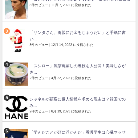
8件のビュー
|
11月 7, 2022 に投稿された
「サンタさん、両親にお金をちょうだい」と手紙に書
い...
8件のビュー
|
12月 14, 2022 に投稿された
「スシロー」流茶碗蒸しの裏技を大公開！美味しさが
さ...
2件のビュー
|
4月 22, 2023 に投稿された
シャネルが顧客に個人情報を求める理由は？韓国での
み...
2件のビュー
|
6月 19, 2023 に投稿された
「学んだことが頭に浮かんだ」看護学生は心臓マッサ