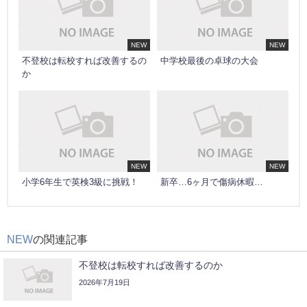
NEW
NEW
不登校は転校すれば改善するの
中学校最後の卓球の大会
か
NEW
NEW
小学6年生で英検3級に挑戦！
新卒…6ヶ月で傷病休暇…
NEW
の関連記事
不登校は転校すれば改善するのか
2026年7月19日