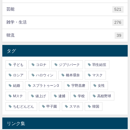
芸能
521
雑学・生活
276
韓流
39
タグ
子ども
コロナ
ジブリパーク
羽生結弦
ロシア
ハロウィン
橋本環奈
マスク
結婚
スプラトゥーン3
宇野昌磨
女性
Mステ
値上げ
逮捕
学校
高校野球
ちむどんどん
甲子園
スマホ
韓国
リンク集