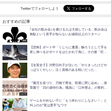
Twitterでフォローしよう
おすすめの記事
｢会社の飲み会｣を避ける人は大損している…飲み会は
無駄という若手が知らないお値段以上のリターン
NEW
【恐怖】ボート中「くじらに遭遇」触ろうとして手を
差し伸べるがボードをはたかれて海に...その後「巨大
クジラ12頭」に囲まれたが？
ニュース
【全英女子】渋野日向子が泣いた「やりきったけどや
っぱりくやしい」泣く資格のある戦いだった…
スポーツ
『園児を宙づり、刃物で脅迫、部屋に閉じ込め』…保
育園で「15の虐待行為」職員に「口外禁止」の誓約書
も...
ニュース
ゲームをやめない子に「もう終わりにしなさい！」と
叫ぶのが“実は悪手”なワケ