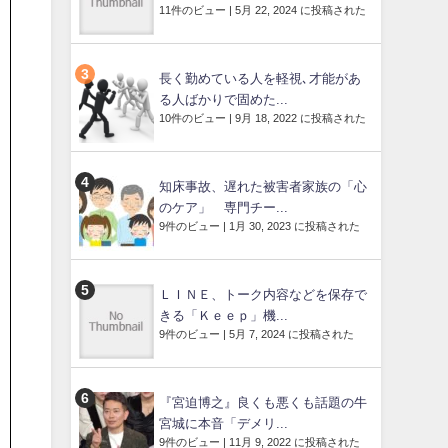
11件のビュー
|
5月 22, 2024 に投稿された
長く勤めている人を軽視､才能があ
る人ばかりで固めた...
10件のビュー
|
9月 18, 2022 に投稿された
知床事故、遅れた被害者家族の「心
のケア」 専門チー...
9件のビュー
|
1月 30, 2023 に投稿された
ＬＩＮＥ、トーク内容などを保存で
きる「Ｋｅｅｐ」機...
9件のビュー
|
5月 7, 2024 に投稿された
『宮迫博之』良くも悪くも話題の牛
宮城に本音「デメリ...
9件のビュー
|
11月 9, 2022 に投稿された