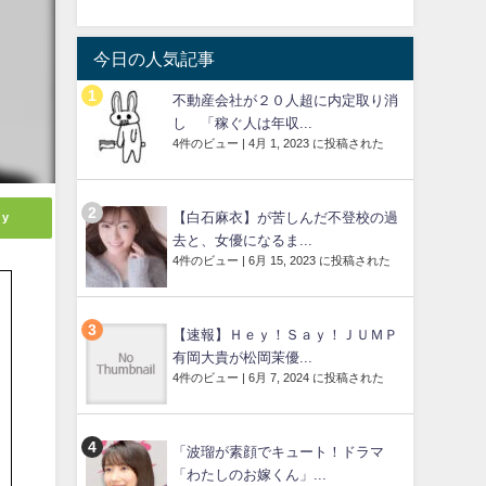
今日の人気記事
不動産会社が２０人超に内定取り消
し 「稼ぐ人は年収...
4件のビュー
|
4月 1, 2023 に投稿された
【白石麻衣】が苦しんだ不登校の過
ly
去と、女優になるま...
4件のビュー
|
6月 15, 2023 に投稿された
【速報】Ｈｅｙ！Ｓａｙ！ＪＵＭＰ
有岡大貴が松岡茉優...
4件のビュー
|
6月 7, 2024 に投稿された
「波瑠が素顔でキュート！ドラマ
「わたしのお嫁くん」...