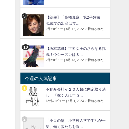
【朗報】「高橋真麻」第2子妊娠！
41歳での出産はマ...
2件のビュー
|
8月 12, 2022 に投稿された
【坂本花織】世界女王のさらなる挑
戦！今シーズンはＳ...
2件のビュー
|
8月 13, 2022 に投稿された
今週の人気記事
不動産会社が２０人超に内定取り消
し 「稼ぐ人は年収...
13件のビュー
|
4月 1, 2023 に投稿された
「小１の壁」小学校入学で生活が一
変、働く親たちを悩...