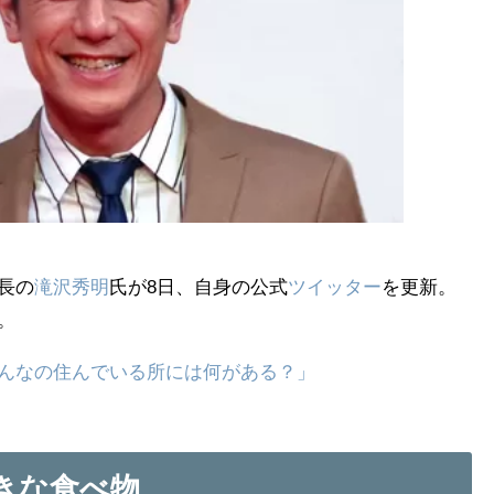
長の
滝沢秀明
氏が8日、自身の公式
ツイッター
を更新。
。
んなの住んでいる所には何がある？」
きな食べ物