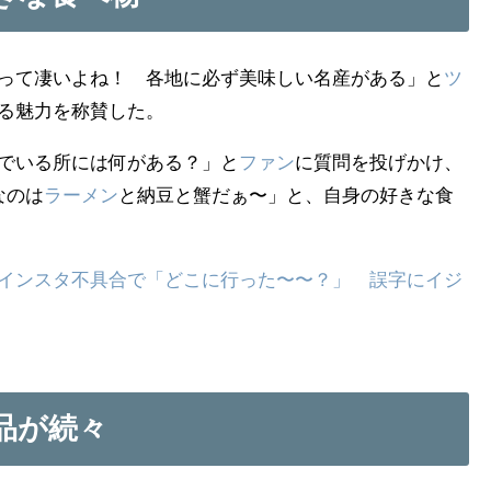
って凄いよね！ 各地に必ず美味しい名産がある」と
ツ
る魅力を称賛した。
でいる所には何がある？」と
ファン
に質問を投げかけ、
なのは
ラーメン
と納豆と蟹だぁ〜」と、自身の好きな食
インスタ不具合で「どこに行った〜〜？」 誤字にイジ
品が続々