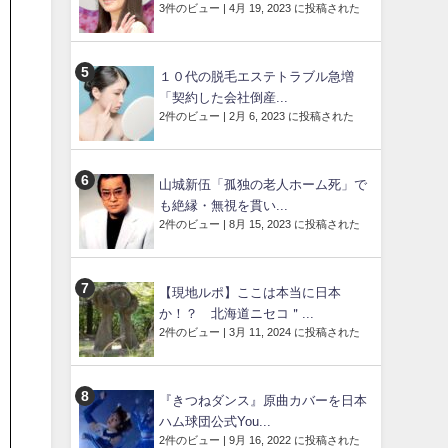
3件のビュー
|
4月 19, 2023 に投稿された
１０代の脱毛エステトラブル急増
「契約した会社倒産...
2件のビュー
|
2月 6, 2023 に投稿された
山城新伍「孤独の老人ホーム死」で
も絶縁・無視を貫い...
2件のビュー
|
8月 15, 2023 に投稿された
【現地ルポ】ここは本当に日本
か！？ 北海道ニセコ＂...
2件のビュー
|
3月 11, 2024 に投稿された
『きつねダンス』原曲カバーを日本
ハム球団公式You...
2件のビュー
|
9月 16, 2022 に投稿された