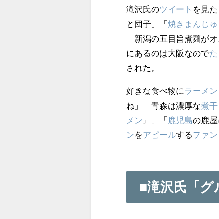
滝沢氏の
ツイート
を見た
と団子」「
焼きまんじゅ
「新潟の五目旨煮麺がオ
にあるのは大阪なので
た
された。
好きな食べ物に
ラーメン
ね」「青森は濃厚な
煮干
メン
』」「
鹿児島
の鹿屋
ン
を
アピール
する
ファン
■滝沢氏「グ