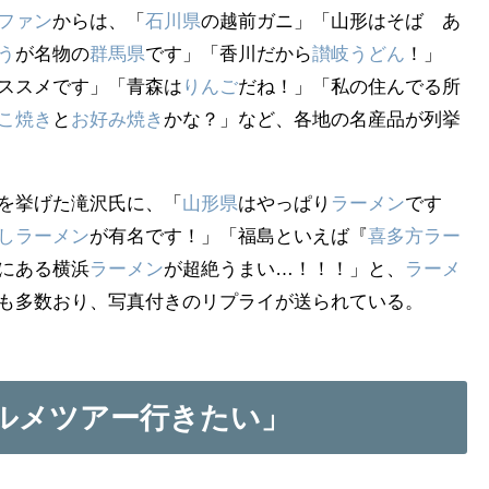
ファン
からは、「
石川県
の越前ガニ」「山形はそば あ
う
が名物の
群馬県
です」「香川だから
讃岐うどん
！」
ススメです」「青森は
りんご
だね！」「私の住んでる所
こ焼き
と
お好み焼き
かな？」など、各地の名産品が列挙
を挙げた滝沢氏に、「
山形県
はやっぱり
ラーメン
です
し
ラーメン
が有名です！」「福島といえば『
喜多方ラー
にある横浜
ラーメン
が超絶うまい…！！！」と、
ラーメ
も多数おり、写真付きのリプライが送られている。
ルメツアー行きたい」