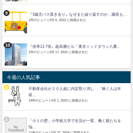
『3歳児バス置き去り』なぜまた繰り返すのか…園長も...
1件のビュー
|
9月 6, 2022 に投稿された
『倍率13.7倍』超高層ビル「東京ミッドタウン八重...
1件のビュー
|
9月 17, 2022 に投稿された
今週の人気記事
不動産会社が２０人超に内定取り消し 「稼ぐ人は年
収...
14件のビュー
|
4月 1, 2023 に投稿された
「小１の壁」小学校入学で生活が一変、働く親たちを
悩...
11件のビュー
|
5月 22, 2024 に投稿された