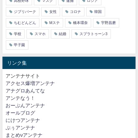
高校野球
マスク
逮捕
ロシア
ジブリパーク
女性
コロナ
韓国
ちむどんどん
Mステ
橋本環奈
宇野昌磨
学校
スマホ
結婚
スプラトゥーン3
甲子園
リンク集
アンテナサイト
アクセス爆増アンテナ
アナグロあんてな
アンテなう！
おーぷんアンテナ
オールブログ
にけつアンテナ
ぷぅアンテナ
まとめνアンテナ