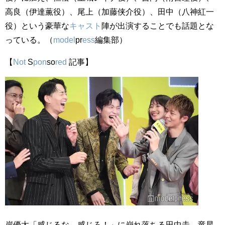
高良（伊達薫役）、尾上（加藤侠介役）、田中（八神紅一
役）という豪華な
キャスト
陣が出演することでも話題とな
っている。（
model
pr
ess
編集部）
【
Not
S
pon
so
red
記事】
岸優太「感じるな、感じろ！」に崩れ落ちる田中圭、竜星