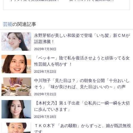
芸能
の関連記事
永野芽郁が美しい和装姿で登場「いち髪」新ＣＭが
話題沸騰！
2023年7月30日
「ベッキー」陰で私を復活させようと頑張ってる女
性芸能人を明かす ！
2023年7月22日
中川翔子「見た目は？」の朝食を公開「十分おいし
そう」「味が良ければ、見た目はいいの～」の声
2023年7月21日
【木村文乃】第１子出産「公私共に一瞬一瞬を大切
に歩んでいきます」
2023年7月18日
ＴＫＯ木下 「あの騒動」からずっと、娘が既読無視
です…