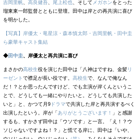
吉岡里帆
、
高良健吾
、
尾上松也
、そして
メガホン
をとった
瑠東東一郎監督とともに登壇。田中は岸との再共演に喜び
を明かした。
【写真】岸優太・竜星涼・森本慎太郎・吉岡里帆・田中圭
ら豪華キャスト集結
◆
田中圭
、岸優太と再共演に喜び
まさかの
高校生
役を演じた田中は「八神はですね、金髪
リ
ーゼント
で襟足が長い役です。
高校生
で、なんで俺なん
だ！？とか思ったんですけど、でも主演が岸くんというこ
とで、どうしても一緒にやりたいと。どうしても共演した
いと」と、かつて月9
ドラマ
で共演した岸と再共演するべく
出演したという。岸が「
ありがとうございます！
」と感謝
するも、すかさず田中は「ウソです」と一言。「え！？ウ
ソじゃないですよね！？」と慌てる岸に、田中は「いや、
ウソじゃない、ウソじゃない
（笑）
。みんなもそうですけ