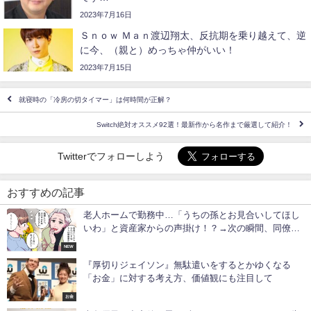
2023年7月16日
Ｓｎｏｗ Ｍａｎ渡辺翔太、反抗期を乗り越えて、逆
に今、（親と）めっちゃ仲がいい！
2023年7月15日
就寝時の「冷房の切タイマー」は何時間が正解？
Switch絶対オススメ92選！最新作から名作まで厳選して紹介！
Twitterでフォローしよう
おすすめの記事
老人ホームで勤務中…「うちの孫とお見合いしてほし
いわ」と資産家からの声掛け！？→次の瞬間、同僚の
【一言】に赤面…
NEW
『厚切りジェイソン』無駄遣いをするとかゆくなる
「お金」に対する考え方、価値観にも注目して
お金