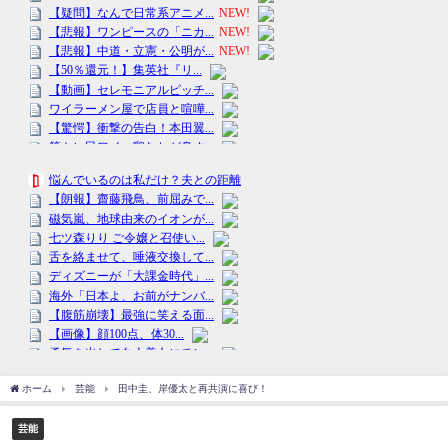
ホーム
芸能
田中圭、岸優太と再共演に喜び！
芸能