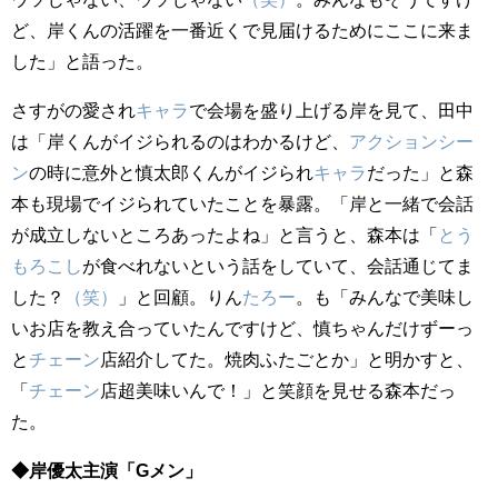
ど、岸くんの活躍を一番近くで見届けるためにここに来ま
した」と語った。
さすがの愛され
キャラ
で会場を盛り上げる岸を見て、田中
は「岸くんがイジられるのはわかるけど、
アクション
シー
ン
の時に意外と慎太郎くんがイジられ
キャラ
だった」と森
本も現場でイジられていたことを暴露。「岸と一緒で会話
が成立しないところあったよね」と言うと、森本は「
とう
もろこし
が食べれないという話をしていて、会話通じてま
した？
（笑）
」と回顧。りん
たろー
。も「みんなで美味し
いお店を教え合っていたんですけど、慎ちゃんだけずーっ
と
チェーン
店紹介してた。焼肉ふたごとか」と明かすと、
「
チェーン
店超美味いんで！」と笑顔を見せる森本だっ
た。
◆岸優太主演「Gメン」