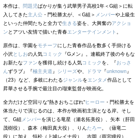
本作は、
問題児
ばかりが集う武華男子高校1年＜G組＞に転
入してきた
主人公
・門松勝太が、＜G組＞
メンバー
や上級生
といった仲間たちと全力で
生きる
姿を、大興奮の
アクショ
ン
とアツい友情で描いた青春
エンターテインメント
。
原作は、学園を
モチーフ
にした青春作品を数多く手掛ける
小沢
としお
の人気
コミック
『Gメン』。連載終了後の今もな
お新たな
ファン
を獲得し続ける人気
コミック
を、『
おっさ
ん
ずラブ』『
極主夫道
』
シリーズ
や、
ドラマ
『
unknown
』
（23）など、多岐にわたる
ジャンル
を
エンタメ
作品として
昇華させる手腕で最注目の瑠東監督が映画化。
全力だけど空回りな“熱きおちこぼれ“
ヒーロー
・門松勝太を
体当たりで演じるのは、本作が映画初主演となる岸。そし
て、G組
メンバー
を演じる竜星（瀬名拓美役）、矢本（肝田
茂樹役）、森本（梅田真大役）、りん
たろー
。（薙竜二
役）に加え、恒松（上城レイナ役）、吉岡（雨宮瞳役）、