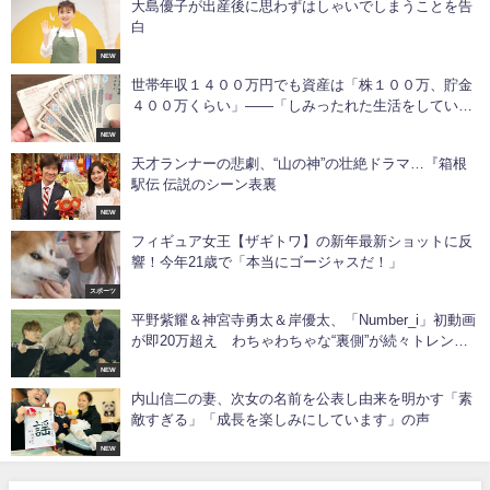
大島優子が出産後に思わずはしゃいでしまうことを告
白
NEW
世帯年収１４００万円でも資産は「株１００万、貯金
４００万くらい」――「しみったれた生活をしてい
る」と語る４０代女性
NEW
天才ランナーの悲劇、“山の神”の壮絶ドラマ…『箱根
駅伝 伝説のシーン表裏
NEW
フィギュア女王【ザギトワ】の新年最新ショットに反
響！今年21歳で「本当にゴージャスだ！」
スポーツ
平野紫耀＆神宮寺勇太＆岸優太、「Number_i」初動画
が即20万超え わちゃわちゃな“裏側”が続々トレンド
入り「嬉しくて涙が」「心からおかえり!!!」
NEW
内山信二の妻、次女の名前を公表し由来を明かす「素
敵すぎる」「成長を楽しみにしています」の声
NEW