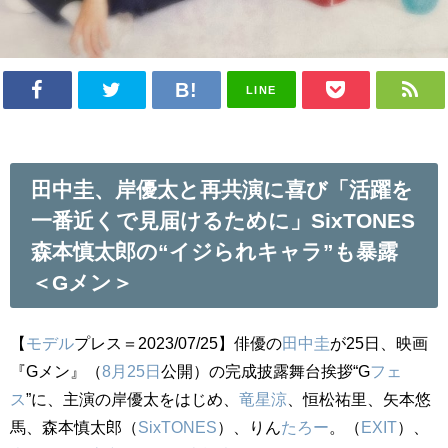
LINE
田中圭、岸優太と再共演に喜び「活躍を
一番近くで見届けるために」SixTONES
森本慎太郎の“イジられキャラ”も暴露
＜Gメン＞
【
モデル
プレス＝2023/07/25】俳優の
田中圭
が25日、映画
『Gメン』（
8月25日
公開）の完成披露舞台挨拶“G
フェ
ス
”に、主演の岸優太をはじめ、
竜星涼
、恒松祐里、矢本悠
馬、森本慎太郎（
SixTONES
）、りん
たろー
。（
EXIT
）、