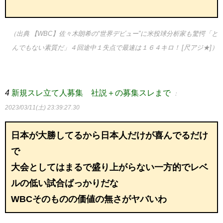
（出典 【WBC】佐々木朗希の“世界デビュー”に米投球分析家も驚愕「と
んでもない素質だ」４回途中１失点で最速は１６４キロ！ [尺アジ★]）
4
新規スレ立て人募集 社説＋の募集スレまで
：
2023/03/11(土) 23:39:27.30
日本が大勝してるから日本人だけが喜んでるだけ
で
大会としてはまるで盛り上がらない一方的でレベ
ルの低い試合ばっかりだな
WBCそのものの価値の無さがヤバいわ