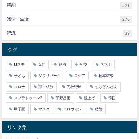
芸能
521
雑学・生活
276
韓流
39
タグ
Mステ
女性
逮捕
学校
スマホ
子ども
ジブリパーク
ロシア
橋本環奈
コロナ
羽生結弦
高校野球
ちむどんどん
スプラトゥーン3
宇野昌磨
値上げ
韓国
甲子園
マスク
ハロウィン
結婚
リンク集