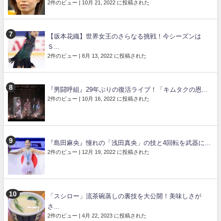
2件のビュー
|
10月 21, 2022 に投稿された
【坂本花織】世界女王のさらなる挑戦！今シーズンは
Ｓ...
2件のビュー
|
8月 13, 2022 に投稿された
『男闘呼組』29年ぶりの復活ライブ！「キムタクの恩...
2件のビュー
|
10月 16, 2022 に投稿された
『島田麻央』憧れの「浅田真央」の技と4回転を武器に...
2件のビュー
|
12月 19, 2022 に投稿された
「スシロー」流茶碗蒸しの裏技を大公開！美味しさが
さ...
2件のビュー
|
4月 22, 2023 に投稿された