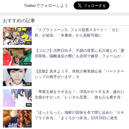
Twitterでフォローしよう
おすすめの記事
『スプラトゥーン3』フェス投票スタート！「ヨビ
祭」が追加、「本番前」から貢献可能に
NEW
【ゴルフ】渋野日向子、不調の背景に石川遼との「蜜
月関係」隔離違反の際にも合同で練習…フォームが石
川に酷似
スポーツ
【芸能】真木よう子、突然の事実婚公表「パートナー
シップの相手がいます」そ
NEW
「専業主婦をサボるな！」浮気やＤＶする夫…疲れた
主婦がすがった「レンタル旦那」、身も心も癒す存在
は“浮気”？
家庭
『ほっともっと』海鮮の旨味を衣で閉じ込めた「カキ
フライ弁当」「まぐろかつ弁当」10月24日に発売
グルメ