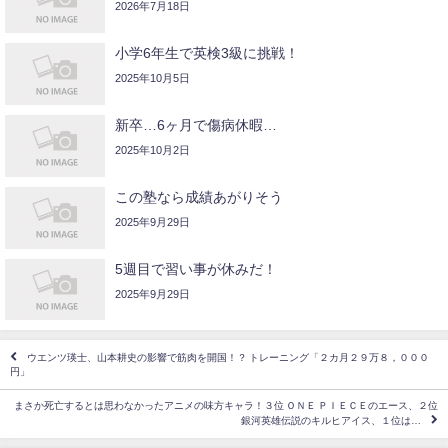
2026年7月18日
小学6年生で英検3級に挑戦！
2025年10月5日
新卒…6ヶ月で傷病休暇…
2025年10月2日
この塾なら成績あがりそう
2025年9月29日
5週目で習い事が休みだ！
2025年9月29日
ウエンツ瑛士、山本耕史の影響で筋肉を開国！？ トレーニング「２カ月２９万８，０００
円」
まさか死亡するとは思わなかったアニメの味方キャラ！３位 ＯＮＥ ＰＩＥＣＥのエース、２位
銀河英雄伝説のキルヒアイス、１位は…