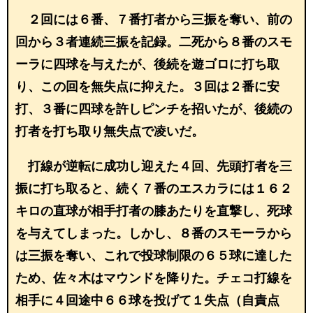
２回には６番、７番打者から三振を奪い、前の
回から３者連続三振を記録。二死から８番のスモ
ーラに四球を与えたが、後続を遊ゴロに打ち取
り、この回を無失点に抑えた。３回は２番に安
打、３番に四球を許しピンチを招いたが、後続の
打者を打ち取り無失点で凌いだ。
打線が逆転に成功し迎えた４回、先頭打者を三
振に打ち取ると、続く７番のエスカラには１６２
キロの直球が相手打者の膝あたりを直撃し、死球
を与えてしまった。しかし、８番のスモーラから
は三振を奪い、これで投球制限の６５球に達した
ため、佐々木はマウンドを降りた。チェコ打線を
相手に４回途中６６球を投げて１失点（自責点