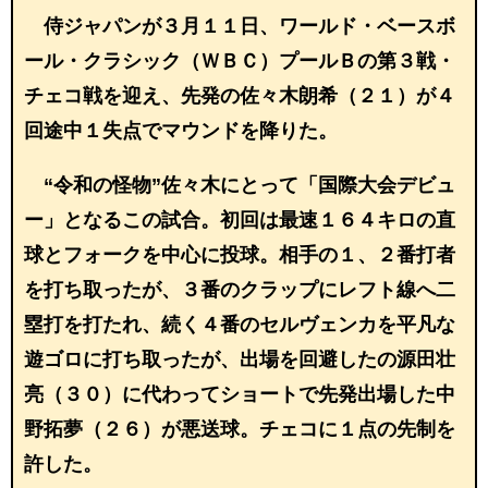
侍ジャパンが３月１１日、ワールド・ベースボ
ール・クラシック（ＷＢＣ）プールＢの第３戦・
チェコ戦を迎え、先発の佐々木朗希（２１）が４
回途中１失点でマウンドを降りた。
“令和の怪物”佐々木にとって「国際大会デビュ
ー」となるこの試合。初回は最速１６４キロの直
球とフォークを中心に投球。相手の１、２番打者
を打ち取ったが、３番のクラップにレフト線へ二
塁打を打たれ、続く４番のセルヴェンカを平凡な
遊ゴロに打ち取ったが、出場を回避したの源田壮
亮（３０）に代わってショートで先発出場した中
野拓夢（２６）が悪送球。チェコに１点の先制を
許した。