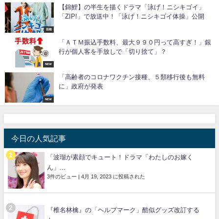
【錦鯉】の半生を描くドラマ「泳げ！ニシキゴイ」
「ZIP!」で放送中！「泳げ！ニシキゴイ体操」公開
芸能
「ＡＴＭ振込手数料、最大９９０円って高すぎ！」銀
行が個人客を手放しで「切り捨て」？
NEW
「高齢者のコロナワクチン接種、５類移行後も無料
に」政府が発表
NEW
今日の人気記事
「波瑠が素顔でキュート！ドラマ「わたしのお嫁く
ん」...
3件のビュー
|
4月 19, 2023 に投稿された
『椎名林檎』の「ヘルプマーク」酷似グッズ改訂する