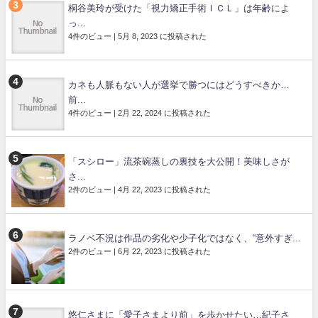
桐谷美玲が受けた「視力矯正手術ＩＣＬ」は年齢によ
っ...
4件のビュー
|
5月 8, 2023 に投稿された
カネも人脈もない人が選挙で勝つにはどうすべきか…
前...
4件のビュー
|
2月 22, 2024 に投稿された
「スシロー」流茶碗蒸しの裏技を大公開！美味しさが
さ...
2件のビュー
|
4月 22, 2023 に投稿された
ラノベ不況は作品の劣化や少子化ではなく、“意外すぎ...
2件のビュー
|
6月 22, 2023 に投稿された
悠仁さまに「愛子さまより前」を歩かせたい…紀子さ