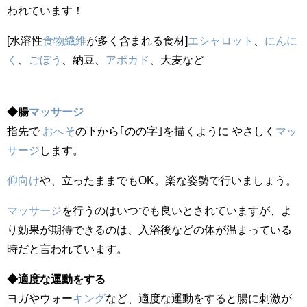
われています！
[水溶性
食物繊維
が多く含まれる食材]
エシャロット
、
にんに
く
、
ごぼう
、納豆、
アボカド
、大麦など
◆腸
マッサージ
指先で
おへそ
の下から｢のの字｣を描くように やさしく
マッ
サージ
します。
仰向け
や、立ったままでもOK。楽な姿勢で行いましょう。
マッサージ
を行うのはいつでも良いとされていますが、よ
り効果が期待できるのは、入浴後などの体が温まっている
時だと言われています。
◆適度な運動をする
ヨガやウォー
キング
など、適度な運動をすると腸に刺激が