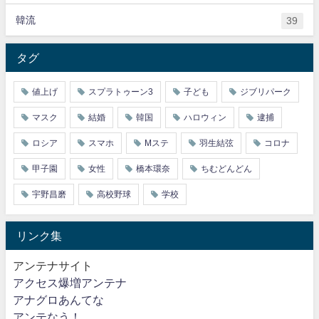
韓流
39
タグ
値上げ
スプラトゥーン3
子ども
ジブリパーク
マスク
結婚
韓国
ハロウィン
逮捕
ロシア
スマホ
Mステ
羽生結弦
コロナ
甲子園
女性
橋本環奈
ちむどんどん
宇野昌磨
高校野球
学校
リンク集
アンテナサイト
アクセス爆増アンテナ
アナグロあんてな
アンテなう！