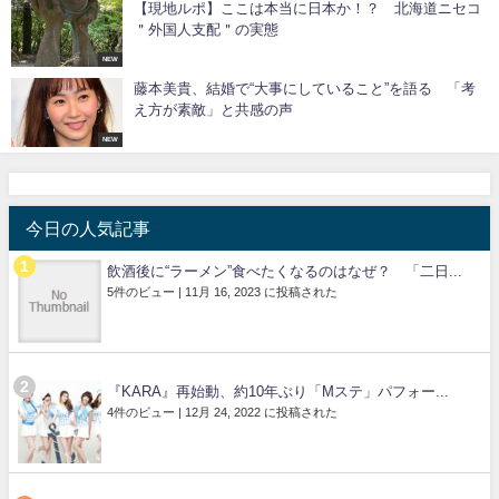
【現地ルポ】ここは本当に日本か！？ 北海道ニセコ
＂外国人支配＂の実態
NEW
藤本美貴、結婚で“大事にしていること”を語る 「考
え方が素敵」と共感の声
NEW
今日の人気記事
飲酒後に“ラーメン”食べたくなるのはなぜ？ 「二日...
5件のビュー
|
11月 16, 2023 に投稿された
『KARA』再始動、約10年ぶり「Mステ」パフォー...
4件のビュー
|
12月 24, 2022 に投稿された