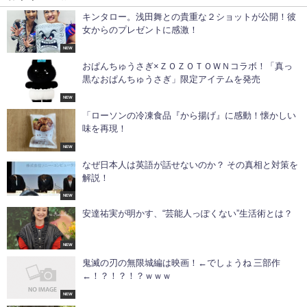
キンタロー。浅田舞との貴重な２ショットが公開！彼
女からのプレゼントに感激！
NEW
おぱんちゅうさぎ×ＺＯＺＯＴＯＷＮコラボ！「真っ
黒なおぱんちゅうさぎ」限定アイテムを発売
NEW
「ローソンの冷凍食品『から揚げ』に感動！懐かしい
味を再現！
NEW
なぜ日本人は英語が話せないのか？ その真相と対策を
解説！
NEW
安達祐実が明かす、“芸能人っぽくない”生活術とは？
NEW
鬼滅の刃の無限城編は映画！←でしょうね 三部作
←！？！？！？ｗｗｗ
NEW