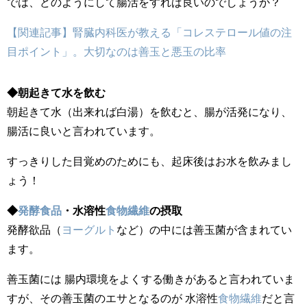
では、どのようにして腸活をすれば良いのでしょうか？
【関連記事】腎臓内科医が教える「コレステロール値の注
目ポイント」。大切なのは善玉と悪玉の比率
◆朝起きて水を飲む
朝起きて水（出来れば白湯）を飲むと、腸が活発になり、
腸活に良いと言われています。
すっきりした目覚めのためにも、起床後はお水を飲みまし
ょう！
◆
発酵食品
・水溶性
食物繊維
の摂取
発酵欲品（
ヨーグルト
など）の中には善玉菌が含まれてい
ます。
善玉菌には 腸内環境をよくする働きがあると言われていま
すが、その善玉菌のエサとなるのが 水溶性
食物繊維
だと言