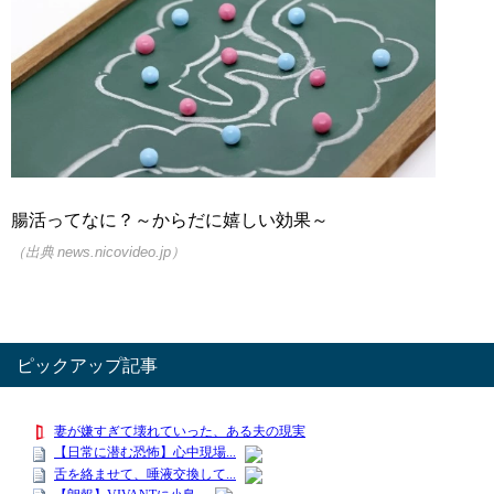
腸活ってなに？～からだに嬉しい効果～
（出典 news.nicovideo.jp）
ピックアップ記事