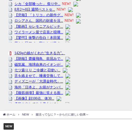
ホーム
NEW
腸活ってなに？～からだに嬉しい効果～
NEW