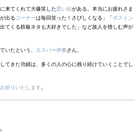
式
に来てくれて大爆笑した
思い出
がある。本当にお疲れさま
んが出る
コーナー
は毎回笑った！さびしくなる」「
ボストン
り出てくる鉄板ネタも大好きでした」など故人を惜しむ声が
れていたという、
エスパー伊東
さん。
にしてきた功績は、多くの人の心に残り続けていくことでし
をお祈りいたします
。
x