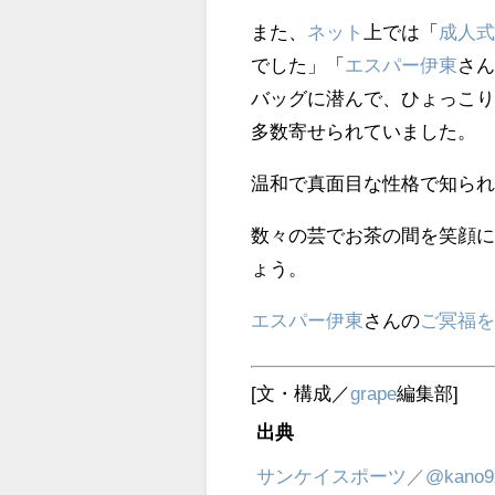
また、
ネット
上では「
成人
でした」「
エスパー伊東
さ
バッグに潜んで、ひょっこ
多数寄せられていました。
温和で真面目な性格で知ら
数々の芸でお茶の間を笑顔
ょう。
エスパー伊東
さんの
ご冥福
[文・構成／
grape
編集部]
出典
サンケイスポーツ
／
@kano9