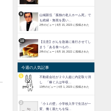
山城新伍「孤独の老人ホーム死」で
も絶縁・無視を貫い...
2件のビュー
|
8月 15, 2023 に投稿された
【注意】がんを急速に進行させてし
まう「ある食べもの...
2件のビュー
|
8月 18, 2022 に投稿された
今週の人気記事
不動産会社が２０人超に内定取り消
し 「稼ぐ人は年収...
13件のビュー
|
4月 1, 2023 に投稿された
「小１の壁」小学校入学で生活が一
変、働く親たちを悩...