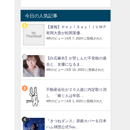
今日の人気記事
【速報】Ｈｅｙ！Ｓａｙ！ＪＵＭＰ
有岡大貴が松岡茉優...
4件のビュー
|
6月 7, 2024 に投稿された
【白石麻衣】が苦しんだ不登校の過
去と、女優になるま...
4件のビュー
|
6月 15, 2023 に投稿された
不動産会社が２０人超に内定取り消
し 「稼ぐ人は年収...
4件のビュー
|
4月 1, 2023 に投稿された
『きつねダンス』原曲カバーを日本
ハム球団公式You...