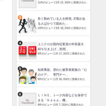
11件のビュー
|
5月 22, 2024 に投稿された
長く勤めている人を軽視､才能があ
る人ばかりで固めた...
10件のビュー
|
9月 18, 2022 に投稿された
ユニクロが国内従業員の年収最大
40％引き上げ…世間...
9件のビュー
|
1月 17, 2023 に投稿された
知床事故、遅れた被害者家族の「心
のケア」 専門チー...
9件のビュー
|
1月 30, 2023 に投稿された
ＬＩＮＥ、トーク内容などを保存で
きる「Ｋｅｅｐ」機...
9件のビュー
|
5月 7, 2024 に投稿された