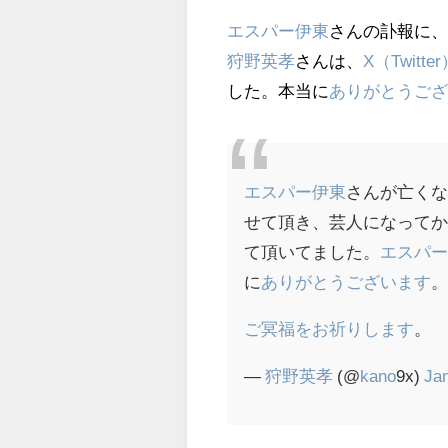
エスパー伊東
さんの訃報に
狩野英孝
さんは、
X（Twitte
した。本当に
ありがとうご
エスパー伊東
さんが亡く
せて頂き、芸人になって
て頂いてました。
エスパ
に
ありがとうございます
ご冥福をお祈りします
。
—
狩野英孝
(@
kano
9x)
Ja