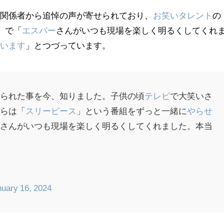
、関係者から追悼の声が寄せられており、
お笑いタレント
の
r）
で「
エスパー
さんがいつも現場を楽しく明るくしてくれ
ざいます
」とつづっています。
なられた事を今、知りました。子供の頃
テレビ
で大笑いさ
からは「
スリーピース
」という番組をずっと一緒に
やらせ
ー
さんがいつも現場を楽しく明るくしてくれました。本当
。
nuary 16, 2024