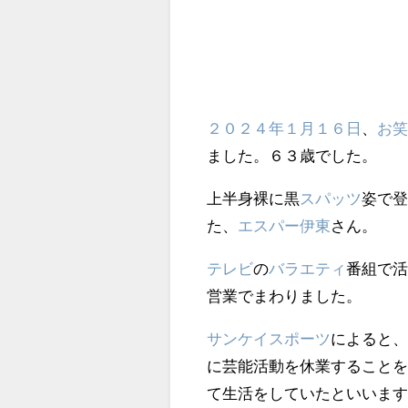
２０２４年
１月１６日
、
お
ました。６３歳でした。
上半身裸に黒
スパッツ
姿で
た、
エスパー伊東
さん。
テレビ
の
バラエティ
番組で
営業でまわりました。
サンケイスポーツ
によると
に芸能活動を休業すること
て生活をしていたといいま