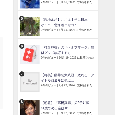
2件のビュー
|
9月 16, 2022 に投稿された
ま
【現地ルポ】ここは本当に日本
か！？ 北海道ニセコ＂...
2件のビュー
|
3月 11, 2024 に投稿された
『椎名林檎』の「ヘルプマーク」酷
似グッズ改訂するも...
2件のビュー
|
10月 19, 2022 に投稿された
【将棋】藤井聡太八冠、敗れる タ
イトル戦最多に並ぶ...
2件のビュー
|
4月 22, 2024 に投稿された
【朗報】「高橋真麻」第2子妊娠！
41歳での出産はマ...
2件のビュー
|
8月 12, 2022 に投稿された