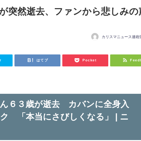
が突然逝去、ファンから悲しみの
カリスマニュース速砲
日
r
はてブ
Pocket
Feed
ん６３歳が逝去 カバンに全身入
ク 「本当にさびしくなる」 | ニ
ス