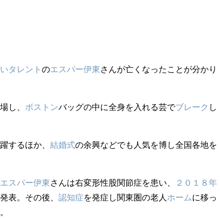
笑いタレント
の
エスパー伊東
さんが亡くなったことが分かり
登場し、
ボストン
バッグの中に全身を入れる芸で
ブレーク
し
活躍するほか、
結婚式
の余興などでも人気を博し全国各地を
、
エスパー伊東
さんは右変形性股関節症を患い、
２０１８年
を発表。その後、
認知症
を発症し関東圏の老人
ホーム
に移っ
す。