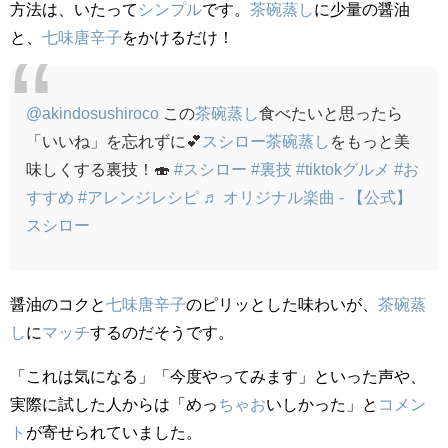
方法は、いたって
シンプル
です。
茶碗蒸し
に少量の醤油
と、
七味唐辛子
をかけるだけ！
@akindosushiroco
この
茶碗蒸し
食べたいと思ったら
「いいね」を忘れずに💕
スシロー
茶碗蒸し
をもっと美
味しくする裏技！🍣
#スシロー
#裏技
#tiktokグルメ
#お
すすめ
#アレンジレシピ
♬ オリジナル楽曲 - 【公式】
スシロー
醤油のコクと
七味唐辛子
のピリッとした味わいが、
茶碗蒸
し
に
マッチ
するのだそうです。
「これは気になる」「今度やってみます」といった声や、
実際に試した人からは「めっ
ちゃお
いしかった」と
コメン
ト
が寄せられていました。