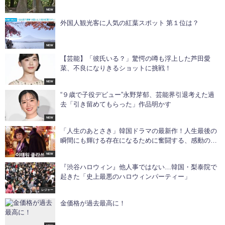
NEW
外国人観光客に人気の紅葉スポット 第１位は？
NEW
【芸能】「彼氏いる？」驚愕の噂も浮上した芦田愛
菜、不良になりきるショットに挑戦！
NEW
“９歳で子役デビュー”永野芽郁、芸能界引退考えた過
去「引き留めてもらった」作品明かす
NEW
「人生のあとさき」韓国ドラマの最新作！人生最後の
瞬間にも輝ける存在になるために奮闘する、感動のヒ
ューマンドラマ！
NEW
『渋谷ハロウィン』他人事ではない…韓国・梨泰院で
起きた「史上最悪のハロウィンパーティー」
レジャー
金価格が過去最高に！