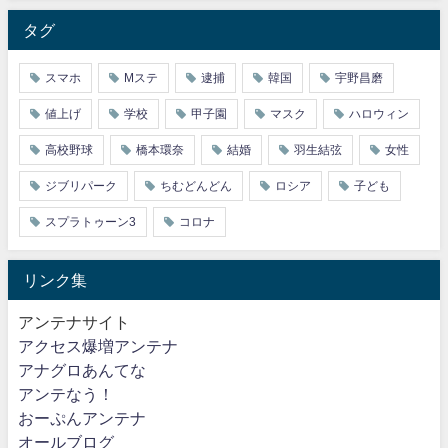
タグ
スマホ
Mステ
逮捕
韓国
宇野昌磨
値上げ
学校
甲子園
マスク
ハロウィン
高校野球
橋本環奈
結婚
羽生結弦
女性
ジブリパーク
ちむどんどん
ロシア
子ども
スプラトゥーン3
コロナ
リンク集
アンテナサイト
アクセス爆増アンテナ
アナグロあんてな
アンテなう！
おーぷんアンテナ
オールブログ