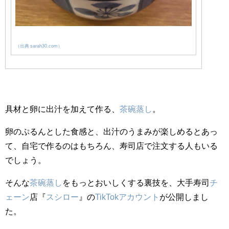
（出典 sarah30.com）
具材と卵に出汁を加えて作る、
茶碗蒸し
。
卵のぷるんとした食感と、出汁のうまみが楽しめるとあっ
て、自宅で作るのはもちろん、寿司店で注文する人もいる
でしょう。
そんな
茶碗蒸し
をもっとおいしくする裏技を、大手寿司
チ
ェーン
店『
スシロー
』の
TikTok
アカウント
が公開しまし
た。