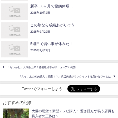
新卒…6ヶ月で傷病休暇…
2025年10月2日
この塾なら成績あがりそう
2025年9月29日
5週目で習い事が休みだ！
2025年9月29日
「ちいかわ」人気急上昇！特装版絵本がリニューアル発売！
「えっ、あの知的美人も酒豪！？」浜辺美波がランクインする意外なワケとは
Twitterでフォローしよう
おすすめの記事
大量の硬貨で新型テレビ購入！ 驚き隠せず笑う店員も
購入者の正体は？