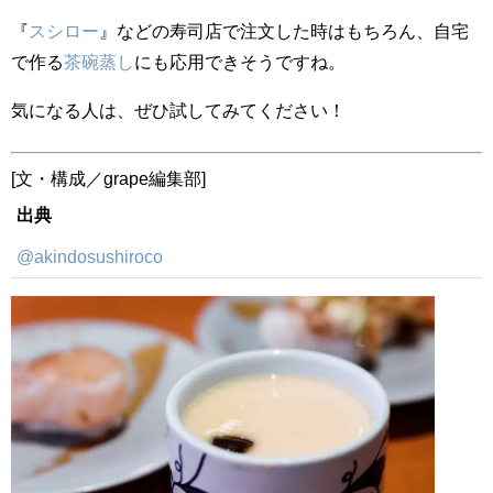
『
スシロー
』などの寿司店で注文した時はもちろん、自宅
で作る
茶碗蒸し
にも応用できそうですね。
気になる人は、ぜひ試してみてください！
[文・構成／grape編集部]
出典
@akindosushiroco