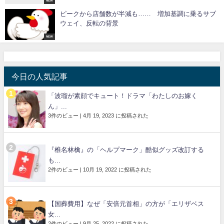
NEW
ピークから店舗数が半減も…… 増加基調に乗るサブ
ウェイ、反転の背景
NEW
今日の人気記事
「波瑠が素顔でキュート！ドラマ「わたしのお嫁く
ん」...
3件のビュー
|
4月 19, 2023 に投稿された
『椎名林檎』の「ヘルプマーク」酷似グッズ改訂する
も...
2件のビュー
|
10月 19, 2022 に投稿された
【国葬費用】なぜ「安倍元首相」の方が「エリザベス
女...
2件のビュー
|
9月 25, 2022 に投稿された