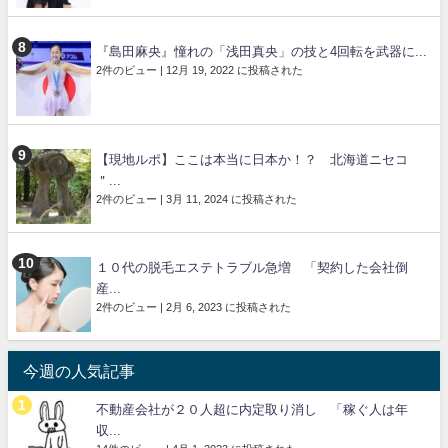
『島田麻央』憧れの「浅田真央」の技と4回転を武器に...
2件のビュー
|
12月 19, 2022 に投稿された
【現地ルポ】ここは本当に日本か！？ 北海道ニセコ
＂...
2件のビュー
|
3月 11, 2024 に投稿された
１０代の脱毛エステトラブル急増 「契約した会社倒
産...
2件のビュー
|
2月 6, 2023 に投稿された
今週の人気記事
不動産会社が２０人超に内定取り消し 「稼ぐ人は年
収...