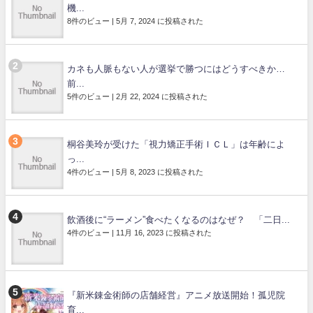
機...
8件のビュー
|
5月 7, 2024 に投稿された
カネも人脈もない人が選挙で勝つにはどうすべきか…
前...
5件のビュー
|
2月 22, 2024 に投稿された
桐谷美玲が受けた「視力矯正手術ＩＣＬ」は年齢によ
っ...
4件のビュー
|
5月 8, 2023 に投稿された
飲酒後に“ラーメン”食べたくなるのはなぜ？ 「二日...
4件のビュー
|
11月 16, 2023 に投稿された
『新米錬金術師の店舗経営』アニメ放送開始！孤児院
育...