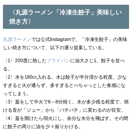
〈丸源ラーメン「冷凍生餃子」美味しい
焼き方〉
丸源ラーメン
では公式Instagramで、「冷凍生餃子」の美味
しい焼き方について、以下の通り提案している。
〈1〉200度に熱した
フライパン
に油大さじ1。餃子を並べ
る。
〈2〉水を180cc入れる。水は餃子が半分浸かる程度。少な
すぎると火が通らず、多すぎるとべちゃっとした食感にな
ってしまう。
〈3〉蓋をして中火で6～8分焼く。水が多少残る程度で、焼
ける音が「ジュー」から「パチパチ」に変わるのが目安。
〈4〉蓋を開けたら弱火にし、余分な水分を飛ばす。その間
に餃子の周りに油を少々振りかける。