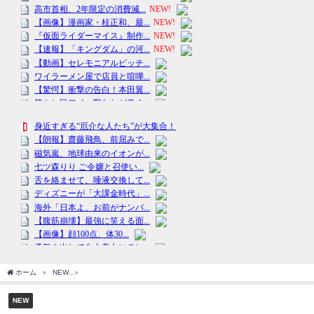
ホーム
NEW
「丸源ＧＷ福袋」２０２４ＷＥＢ予約スタート、冷凍生餃子５０個と１
NEW