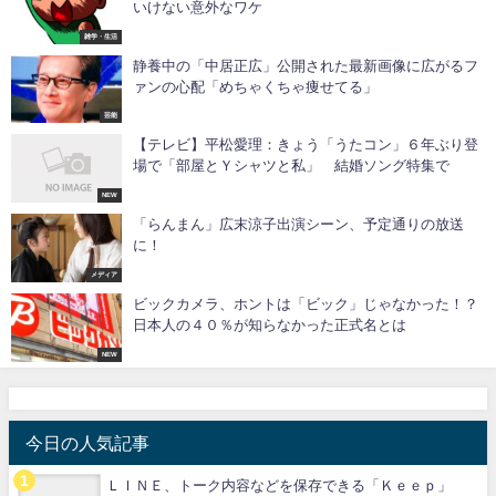
いけない意外なワケ
雑学・生活
静養中の「中居正広」公開された最新画像に広がるフ
ァンの心配「めちゃくちゃ痩せてる」
芸能
【テレビ】平松愛理：きょう「うたコン」６年ぶり登
場で「部屋とＹシャツと私」 結婚ソング特集で
NEW
「らんまん」広末涼子出演シーン、予定通りの放送
に！
メディア
ビックカメラ、ホントは「ビック」じゃなかった！？
日本人の４０％が知らなかった正式名とは
NEW
今日の人気記事
ＬＩＮＥ、トーク内容などを保存できる「Ｋｅｅｐ」