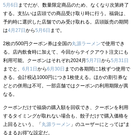
5月6日
までだが、数量限定商品のため、なくなり次第終了
する。支払いは店頭での商品受け取り時に行う。福袋は、
予約時に選択した店舗でのみ受け取れる。店頭販売の期間
は
4月27日
から
5月6日
まで。
2枚の500円クーポン券は全国の
丸源ラーメン
で使用でき
る。店内飲食時に加えて、今回からテイクアウト注文にも
利用可能。クーポンはそれぞれ2024月
5月7日
から
5月31日
までと、
6月1日
から
6月30日
までの各期間に1枚ずつ使用で
きる。会計税込1000円につき1枚使える。ほかの割引券な
どとの併用は不可。一部店舗ではクーポンの利用期限が異
なる。
クーポンだけで福袋の購入額を回収でき、クーポンを利用
するタイミングが取れない場合も、餃子だけで購入価格を
上回るという、「
丸源ラーメン
」のユーザーにとっては“ま
るまるお得”な設定だ。