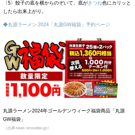
〈5〉餃子の底を横からのぞいて、底が
きつね
色にカリッと
したら出来上がり。
◆丸源ラーメン 2024「丸源GW福袋」予約ページ
丸源ラーメン2024年ゴールデンウィーク福袋商品「丸源
GW福袋」
（出典 news.nicovideo.jp）