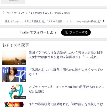
何でも食べていい？「１６時間ダイエット」でのＮＧ行動！
値上げラッシュ、４月の食品値上げは「２８０６品目」 ハム・ソーセージが一斉値上げ
Twitterでフォローしよう
おすすめの記事
韓国ドラマのような恋愛がしたい？韓国人男性と日本
人女性の婚姻件数が急増＝韓国ネット「いい流れ」
NEW
『氷川きよし』に騒然！明らかに胸が大きくなってい
る！！
芸能
スプラトゥーン3、コジャケamiiboの目玉がもはやアレ
だと話題に
アニメ・ゲーム
海外の最新研究で証明された『根性論』を軽視しては