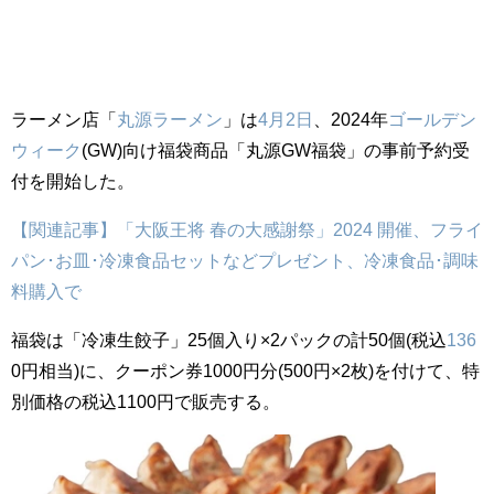
ラーメン店「
丸源ラーメン
」は
4月2日
、2024年
ゴールデン
ウィーク
(GW)向け福袋商品「丸源GW福袋」の事前予約受
付を開始した。
【関連記事】「大阪王将 春の大感謝祭」2024 開催、フライ
パン･お皿･冷凍食品セットなどプレゼント、冷凍食品･調味
料購入で
福袋は「冷凍生餃子」25個入り×2パックの計50個(税込
136
0円相当)に、クーポン券1000円分(500円×2枚)を付けて、特
別価格の税込1100円で販売する。