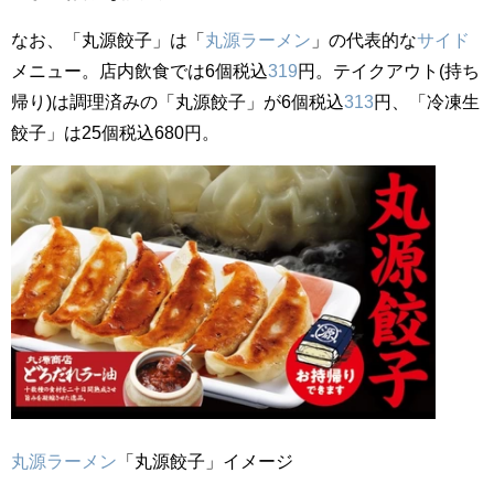
なお、「丸源餃子」は「
丸源ラーメン
」の代表的な
サイド
メニュー。店内飲食では6個税込
319
円。テイクアウト(持ち
帰り)は調理済みの「丸源餃子」が6個税込
313
円、「冷凍生
餃子」は25個税込680円。
丸源ラーメン
「丸源餃子」イメージ