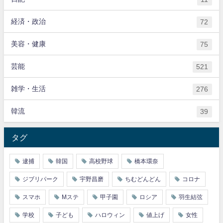
経済・政治
72
美容・健康
75
芸能
521
雑学・生活
276
韓流
39
タグ
逮捕
韓国
高校野球
橋本環奈
ジブリパーク
宇野昌磨
ちむどんどん
コロナ
スマホ
Mステ
甲子園
ロシア
羽生結弦
学校
子ども
ハロウィン
値上げ
女性