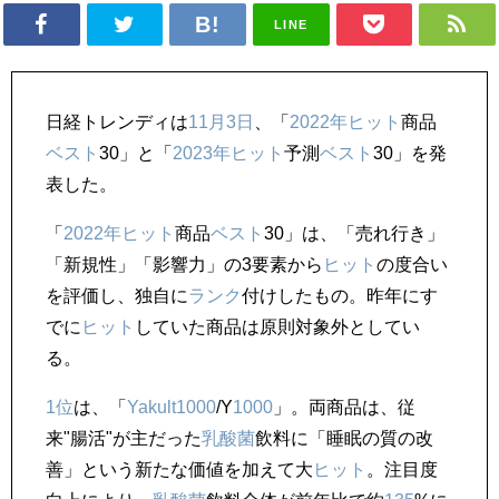
LINE
日経トレンディは
11月3日
、「
2022年
ヒット
商品
ベスト
30」と「
2023年
ヒット
予測
ベスト
30」を発
表した。
「
2022年
ヒット
商品
ベスト
30」は、「売れ行き」
「新規性」「影響力」の3要素から
ヒット
の度合い
を評価し、独自に
ランク
付けしたもの。昨年にす
でに
ヒット
していた商品は原則対象外としてい
る。
1位
は、「
Yakult
1000
/Y
1000
」。両商品は、従
来"腸活"が主だった
乳酸菌
飲料に「睡眠の質の改
善」という新たな価値を加えて大
ヒット
。注目度