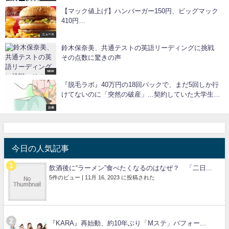
【マック値上げ】ハンバーガー150円、ビッグマック
410円…
ニュース
鈴木保奈美、共通テストの英語リーディングに挑戦
その点数に驚きの声
NEW
『脱毛ラボ』40万円の18回パックで、まだ5回しか行
けてないのに「突然の破産」...契約していた大学生の
後悔
お金
今日の人気記事
飲酒後に“ラーメン”食べたくなるのはなぜ？ 「二日...
5件のビュー
|
11月 16, 2023 に投稿された
『KARA』再始動、約10年ぶり「Mステ」パフォー...