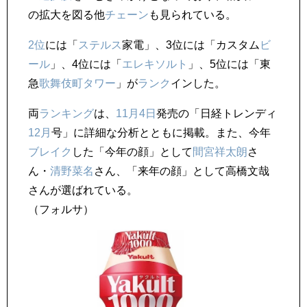
の拡大を図る他
チェーン
も見られている。
2位
には「
ステルス
家電」、3位には「カスタム
ビ
ール
」、4位には「
エレキ
ソルト
」、5位には「東
急
歌舞伎町
タワー
」が
ランク
インした。
両
ランキング
は、
11月4日
発売の「日経トレンディ
12月
号」に詳細な分析とともに掲載。また、今年
ブレイク
した「今年の顔」として
間宮祥太朗
さ
ん・
清野菜名
さん、「来年の顔」として高橋文哉
さんが選ばれている。
（フォルサ）