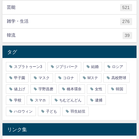
芸能
521
雑学・生活
276
韓流
39
タグ
スプラトゥーン3
ジブリパーク
結婚
ロシア
甲子園
マスク
コロナ
Mステ
高校野球
値上げ
宇野昌磨
橋本環奈
女性
韓国
学校
スマホ
ちむどんどん
逮捕
ハロウィン
子ども
羽生結弦
リンク集