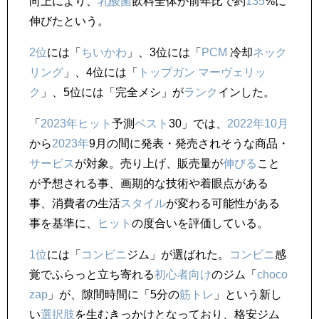
向上により、
乳酸菌
飲料全体が前年比で約
135
%に
伸びたという。
2位
には「
ちいかわ
」、3位には「
PCM
冷却
ネック
リング
」、4位には「
トップガン マーヴェリッ
ク
」、5位には「完全メシ」が
ランク
インした。
「
2023年
ヒット
予測
ベスト
30」では、
2022年
10月
から
2023年
9月の間に発表・発売されそうな商品・
サービス
が対象。売り上げ、販売量が
伸びる
こと
が予想される事、画期的な技術や着眼点がある
事、消費者の生活
スタイル
が変わる可能性がある
事を基準に、
ヒット
の度合いを評価している。
1位
には「
コンビニ
ジム」が選ばれた。
コンビニ
感
覚でふらっと立ち寄れる
初心者向け
のジム「
choco
zap
」が、隙間時間に「5分の
筋トレ
」という新し
い
選択肢
を生むきっかけとなっており、格安ジム