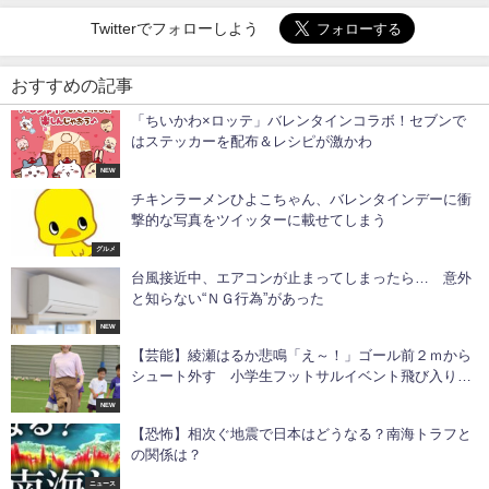
Twitterでフォローしよう
おすすめの記事
「ちいかわ×ロッテ」バレンタインコラボ！セブンで
はステッカーを配布＆レシピが激かわ
NEW
チキンラーメンひよこちゃん、バレンタインデーに衝
撃的な写真をツイッターに載せてしまう
グルメ
台風接近中、エアコンが止まってしまったら… 意外
と知らない“ＮＧ行為”があった
NEW
【芸能】綾瀬はるか悲鳴「え～！」ゴール前２ｍから
シュート外す 小学生フットサルイベント飛び入り参
加
NEW
【恐怖】相次ぐ地震で日本はどうなる？南海トラフと
の関係は？
ニュース