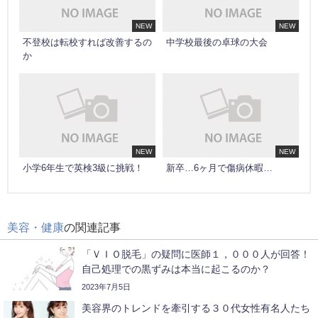
NEW
NEW
不登校は転校すれば改善するの
中学校最後の卓球の大会
か
NEW
NEW
小学6年生で英検3級に挑戦！
新卒…6ヶ月で傷病休暇…
美容・健康
の関連記事
「ＶＩＯ脱毛」の疑問に医師１，０００人が回答！
自己処理での黒ずみは本当に起こるのか？
2023年7月5日
美容界のトレンドを牽引する３０代女性有名人たち