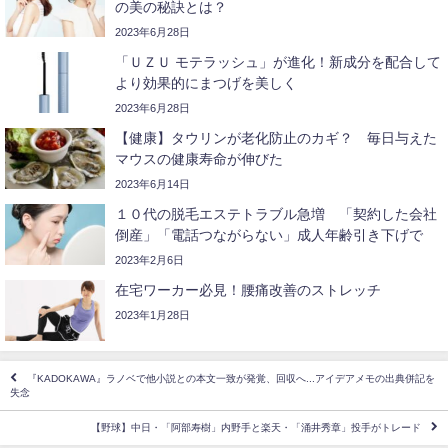
の美の秘訣とは？
2023年6月28日
「ＵＺＵ モテラッシュ」が進化！新成分を配合して
より効果的にまつげを美しく
2023年6月28日
【健康】タウリンが老化防止のカギ？ 毎日与えた
マウスの健康寿命が伸びた
2023年6月14日
１０代の脱毛エステトラブル急増 「契約した会社
倒産」「電話つながらない」成人年齢引き下げで
2023年2月6日
在宅ワーカー必見！腰痛改善のストレッチ
2023年1月28日
『KADOKAWA』ラノベで他小説との本文一致が発覚、回収へ...アイデアメモの出典併記を
失念
【野球】中日・「阿部寿樹」内野手と楽天・「涌井秀章」投手がトレード