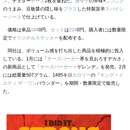
ス
、チェダー
チーズ
2枚を重ねた。
唐辛子
の辛味×
ニンニク
のうまみ、豆板醤の隠し味を
プラス
した特製旨辛
スパイシ
ー
ソース
で仕上げている。
価格は単品
184
0円、
セット
は
214
0円。購入者には数量限
定で
オリジナル
ステッカー
を配布する。
同社は、ボリューム感を打ち出した商品を積極的に投入
している。1月には「
チーズバーガー
界を見おろすデカさ」
の新商品として「
チーズバーガー
・ゲレンデ」を発売。2月
には総重量507グラム、1495キロ
カロリー
の「
キング
・
イ
エティ
ザ・ワン
パウンダー」を期間・数量限定で販売し
た。