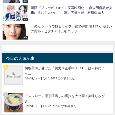
NEW
漫画『ブルーピリオド』実写映画化 － 眞栄田郷敦が美
術に挑む主人公に、共演に高橋文哉・板垣李光人、桜
田ひより ８月９日公開
NEW
「のん おうちで観るライブ」第15弾開催！ひぐちけい
の実姉・ヒグチアイと初コラボ
NEW
今日の人気記事
桐谷美玲が受けた「視力矯正手術ＩＣＬ」は年齢によ
っ...
3件のビュー
|
5月 8, 2023 に投稿された
「スシロー」流茶碗蒸しの裏技を大公開！美味しさが
さ...
2件のビュー
|
4月 22, 2023 に投稿された