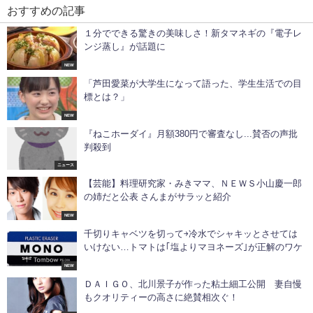
おすすめの記事
１分でできる驚きの美味しさ！新タマネギの『電子レ
ンジ蒸し』が話題に
NEW
「芦田愛菜が大学生になって語った、学生生活での目
標とは？」
NEW
『ねこホーダイ』月額380円で審査なし...賛否の声批
判殺到
ニュース
【芸能】料理研究家・みきママ、ＮＥＷＳ小山慶一郎
の姉だと公表 さんまがサラッと紹介
NEW
千切りキャベツを切って￫冷水でシャキッとさせては
いけない…トマトは｢塩よりマヨネーズ｣が正解のワケ
NEW
ＤＡＩＧＯ、北川景子が作った粘土細工公開 妻自慢
もクオリティーの高さに絶賛相次ぐ！