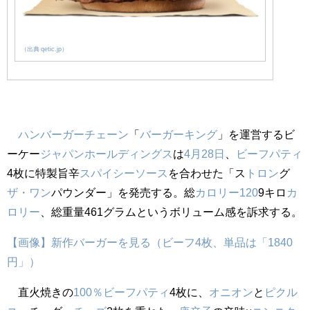
（出典 qetic.jp）
ハンバーガー
チェーン
「
バーガーキング
」を運営するビ
ーケー
ジャパン
ホールディングス
は
4月28日
、
ビーフ
パティ
4枚に特製旨辛
スパイシー
ソース
を合わせた「ス
トロン
グ
ザ・ワン
パウンダー」を発売する。総
カロリー
120
9キロ
カ
ロリー
、総重量461グラムというボリューム感を訴求する。
【画像】新作バーガーを見る（ビーフ4枚、単品は「1840
円」）
直火焼きの
100％
ビーフ
パティ
4枚に、
オニオン
と
ピクル