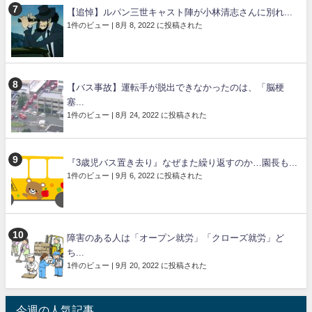
【追悼】ルパン三世キャスト陣が小林清志さんに別れ...
1件のビュー
|
8月 8, 2022 に投稿された
【バス事故】運転手が脱出できなかったのは、「脳梗
塞...
1件のビュー
|
8月 24, 2022 に投稿された
『3歳児バス置き去り』なぜまた繰り返すのか…園長も...
1件のビュー
|
9月 6, 2022 に投稿された
障害のある人は「オープン就労」「クローズ就労」ど
ち...
1件のビュー
|
9月 20, 2022 に投稿された
今週の人気記事