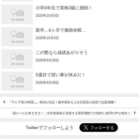
小学6年生で英検3級に挑戦！
2025年10月5日
新卒…6ヶ月で傷病休暇…
2025年10月2日
この塾なら成績あがりそう
2025年9月29日
5週目で習い事が休みだ！
2025年9月29日
『千と千尋の神隠し』再演が決定！橋本環奈＆上白石萌音が続投で話題沸騰！
「謎ルールが多すぎる！」女性候補者が直面する選挙運動での制約に疑問の声が相次ぐ
Twitterでフォローしよう