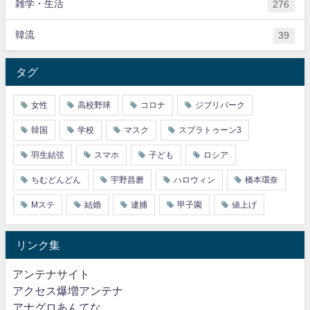
雑学・生活
276
韓流
39
タグ
女性
高校野球
コロナ
ジブリパーク
韓国
学校
マスク
スプラトゥーン3
羽生結弦
スマホ
子ども
ロシア
ちむどんどん
宇野昌磨
ハロウィン
橋本環奈
Mステ
結婚
逮捕
甲子園
値上げ
リンク集
アンテナサイト
アクセス爆増アンテナ
アナグロあんてな