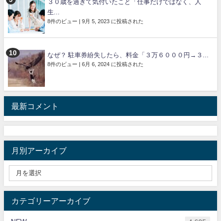
３０歳を過ぎて気付いたこと「仕事だけではなく、人
生...
8件のビュー
|
9月 5, 2023 に投稿された
なぜ？ 駐車券紛失したら、料金「３万６０００円→３...
8件のビュー
|
6月 6, 2024 に投稿された
最新コメント
月別アーカイブ
カテゴリーアーカイブ