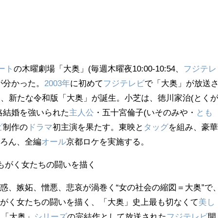
ート
の木曜劇場「大奥」(毎週木曜夜10:00-10:54、
フジテレ
が分かった。
2003年
に初めて
フジテレビ
で「大奥」が放送
て、新たな令和版「大奥」が誕生。小芝は、徳川家治(とく
略結婚を強いられた
主人公
・五十宮倫子(いそのみや・
とも
ビ
制作の
ドラマ
初主演を果たす。東映と
タッグ
を組み、豪
ちろん、全編
オール
京都ロケを実施する。
もがく女たちの闘いを描く
惑、嫉妬、憎悪、悲哀が渦巻く“女の社会の縮図＝大奥”で
もがく女たちの闘いを描く、「大奥」史上最も切なくて
美し
に「大奥」
シリーズ
の完結作として放送された
フジテレビ
開