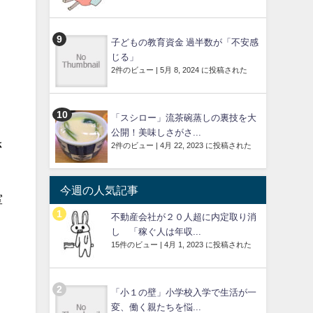
子どもの教育資金 過半数が「不安感
じる」
2件のビュー
|
5月 8, 2024 に投稿された
「スシロー」流茶碗蒸しの裏技を大
公開！美味しさがさ...
さ
2件のビュー
|
4月 22, 2023 に投稿された
今週の人気記事
室
不動産会社が２０人超に内定取り消
し 「稼ぐ人は年収...
15件のビュー
|
4月 1, 2023 に投稿された
「小１の壁」小学校入学で生活が一
変、働く親たちを悩...