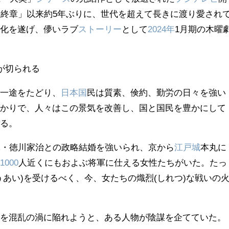
最終章」以来約5年ぶりに、世代を超えて長きに渡り愛され
進化を遂げ、儚いラブ
ストーリー
として
2024年
1月期の木曜
が切られる
の一途をたどり、
日本国
民は質素、倹約、勤労の日々を強い
ばかりで、人々はこの景気を改善し、国と国民を豊かにして
びる。
軍・徳川家治との政略結婚を強いられ、京から
江戸城
本丸に
は
1000
人近くにもおよぶ将軍に仕える女性たちがいた。たっ
うあい)を受けるべく、今、女たちの熾烈(しれつ)な戦いの
府を混乱の渦に陥れようと、ある人物が陰謀を企てていた。