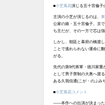
■
小芝風花
演じる五十宮倫子
主演の小芝が演じるのは、
公家の娘・五十宮倫子。京
ち主だが、その一方で芯は
しかし、朝廷と幕府の橋渡
ことで逃れられない運命に翻
がる。
先代の第9代将軍・徳川家重
として男子禁制の大奥へ渡
ある久我信通(こが・のぶみ
■
小芝風花
コメント
――本作への出演が決まっ