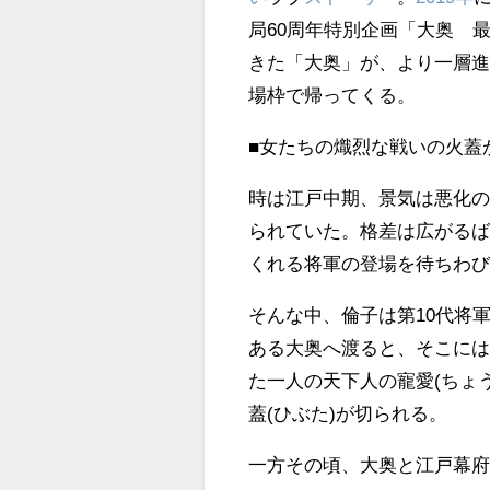
局60周年特別企画「大奥 
きた「大奥」が、より一層
場枠で帰ってくる。
■女たちの熾烈な戦いの火蓋
時は江戸中期、景気は悪化
られていた。格差は広がる
くれる将軍の登場を待ちわ
そんな中、倫子は第10代将
ある大奥へ渡ると、そこに
た一人の天下人の寵愛(ちょ
蓋(ひぶた)が切られる。
一方その頃、大奥と江戸幕