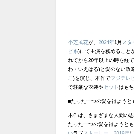
小芝風花
が、
2024年
1月
スタ
ビ系
)にて主演を務めること
れてから20年以上の時を経
わ・いえはる)と愛のない政
こ
)を演じ、本作で
フジテレ
で荘厳な衣装や
セット
はも
■たった一つの愛を得ようと
本作は、さまざまな人間の思
たった一つの愛を得ようと
い
ラブ
ストーリー
。
2019年