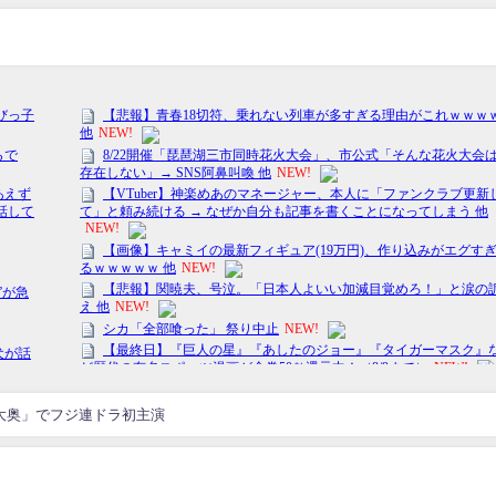
大奥」でフジ連ドラ初主演