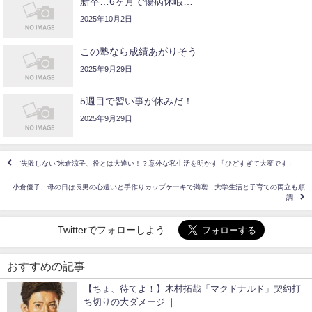
新卒…6ヶ月で傷病休暇…
2025年10月2日
この塾なら成績あがりそう
2025年9月29日
5週目で習い事が休みだ！
2025年9月29日
“失敗しない”米倉涼子、役とは大違い！？意外な私生活を明かす「ひどすぎて大変です」
小倉優子、母の日は長男の心遣いと手作りカップケーキで満喫 大学生活と子育ての両立も順
調
Twitterでフォローしよう
おすすめの記事
【ちょ、待てよ！】木村拓哉「マクドナルド」契約打
ち切りの大ダメージ ｜