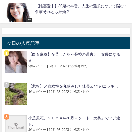
【比嘉愛未】36歳の本音、人生の選択について悩む！
仕事それとも結婚？
芸能
今日の人気記事
【白石麻衣】が苦しんだ不登校の過去と、女優になる
ま...
5件のビュー
|
6月 15, 2023 に投稿された
【悲報】54歳女性を丸飲みした体長6.7ｍのニシキ...
4件のビュー
|
10月 28, 2022 に投稿された
小芝風花、２０２４年１月スタート「大奥」でフジ連
ド...
3件のビュー
|
10月 26, 2023 に投稿された