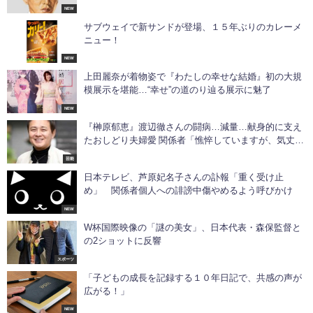
NEW
サブウェイで新サンドが登場、１５年ぶりのカレーメ
ニュー！
NEW
上田麗奈が着物姿で『わたしの幸せな結婚』初の大規
模展示を堪能…“幸せ”の道のり辿る展示に魅了
NEW
『榊原郁恵』渡辺徹さんの闘病…減量…献身的に支え
たおしどり夫婦愛 関係者「憔悴していますが、気丈に
振る舞っています」
芸能
日本テレビ、芦原妃名子さんの訃報「重く受け止
め」 関係者個人への誹謗中傷やめるよう呼びかけ
NEW
W杯国際映像の「謎の美女」、日本代表・森保監督と
の2ショットに反響
スポーツ
「子どもの成長を記録する１０年日記で、共感の声が
広がる！」
NEW