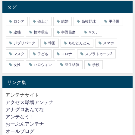
タグ
ロシア
値上げ
結婚
高校野球
甲子園
逮捕
橋本環奈
宇野昌磨
Mステ
ジブリパーク
韓国
ちむどんどん
スマホ
マスク
子ども
コロナ
スプラトゥーン3
女性
ハロウィン
羽生結弦
学校
リンク集
アンテナサイト
アクセス爆増アンテナ
アナグロあんてな
アンテなう！
おーぷんアンテナ
オールブログ