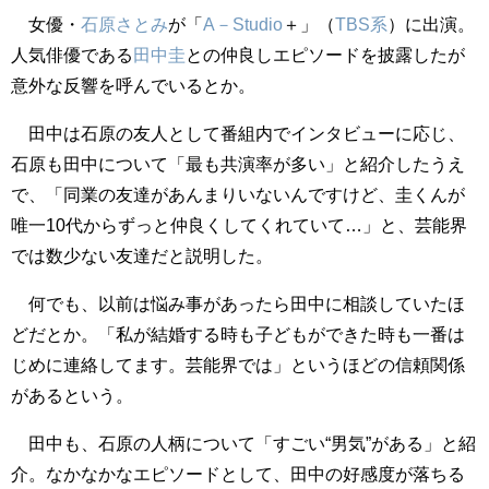
女優・
石原さとみ
が「
A－Studio
＋」（
TBS系
）に出演。
人気俳優である
田中圭
との仲良しエピソードを披露したが
意外な反響を呼んでいるとか。
田中は石原の友人として番組内でインタビューに応じ、
石原も田中について「最も共演率が多い」と紹介したうえ
で、「同業の友達があんまりいないんですけど、圭くんが
唯一10代からずっと仲良くしてくれていて…」と、芸能界
では数少ない友達だと説明した。
何でも、以前は悩み事があったら田中に相談していたほ
どだとか。「私が結婚する時も子どもができた時も一番は
じめに連絡してます。芸能界では」というほどの信頼関係
があるという。
田中も、石原の人柄について「すごい“男気”がある」と紹
介。なかなかなエピソードとして、田中の好感度が落ちる