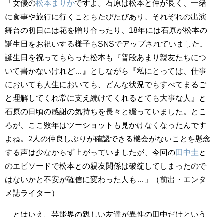
「女優の
松本まりか
ですよ。石原は松本と仲が良く、一緒
に食事や旅行に行くこともたびたびあり、それぞれの出演
舞台の初日には花を贈り合ったり、18年には石原が松本の
誕生日をお祝いする様子もSNSでアップされていました。
誕生日を祝ってもらった松本も『普段あまり親友たちにつ
いて書かないけれど…』としながら『私にとっては、仕事
においても人生においても、どんな状況でもすべてまるご
と理解してくれ常に支え続けてくれるとても大事な人』と
石原の日頃の感謝の気持ちを長々と綴っていました。とこ
ろが、ここ数年はツーショットも見かけなくなったんです
よね。2人の仲良しぶりが確認できる機会がないことを懸念
する声は少なからず上がっていましたが、今回の
田中圭
と
のエピソードで松本との親友関係は破綻してしまったので
はないかと不安が確信に変わった人も…」（前出・エンタ
メ誌ライター）
とはいえ、芸能界の親しい友達が異性の田中だけという