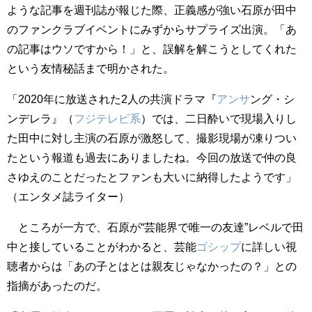
ような記事を週刊誌が報じた際、正義感が強い石原が田中
のファンクラブイベントにみずからサプライズ出演。「あ
の記事はウソですから！」と、誤解を解こうとしてくれた
という友情秘話まで明かされた。
「2020年に放送された2人の共演ドラマ『
アンサ
ング・シ
ンデレラ』（
フジテレビ系
）では、二日酔いで現場入りし
た田中に対し主演の石原が激怒して、撮影現場が凍りつい
たという報道も過去にありましたね。今回の放送で仲の良
さゆえのことだったとファンも大いに納得したようです」
（エンタメ誌ライター）
ところが一方で、石原が“芸能界で唯一の友達”レベルで田
中と接していることがわかると、芸能
ゴシップ
に詳しい視
聴者からは「あの子とはとは親友じゃなかったの？」との
指摘があったのだ。