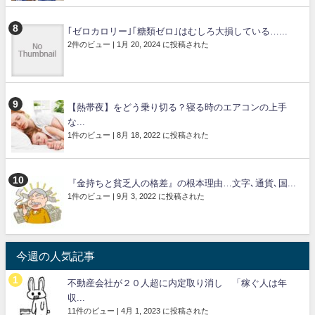
｢ゼロカロリー｣｢糖類ゼロ｣はむしろ大損している…...
2件のビュー
|
1月 20, 2024 に投稿された
【熱帯夜】をどう乗り切る？寝る時のエアコンの上手
な...
1件のビュー
|
8月 18, 2022 に投稿された
『金持ちと貧乏人の格差』の根本理由…文字､通貨､国...
1件のビュー
|
9月 3, 2022 に投稿された
今週の人気記事
不動産会社が２０人超に内定取り消し 「稼ぐ人は年
収...
11件のビュー
|
4月 1, 2023 に投稿された