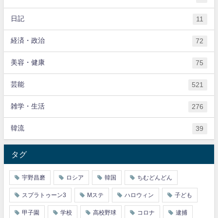
日記
11
経済・政治
72
美容・健康
75
芸能
521
雑学・生活
276
韓流
39
タグ
宇野昌磨
ロシア
韓国
ちむどんどん
スプラトゥーン3
Mステ
ハロウィン
子ども
甲子園
学校
高校野球
コロナ
逮捕