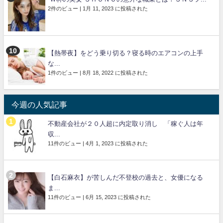
2件のビュー
|
1月 11, 2023 に投稿された
【熱帯夜】をどう乗り切る？寝る時のエアコンの上手
な...
1件のビュー
|
8月 18, 2022 に投稿された
今週の人気記事
不動産会社が２０人超に内定取り消し 「稼ぐ人は年
収...
11件のビュー
|
4月 1, 2023 に投稿された
【白石麻衣】が苦しんだ不登校の過去と、女優になる
ま...
11件のビュー
|
6月 15, 2023 に投稿された