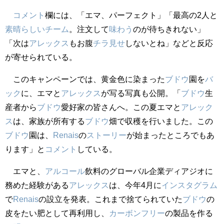
コメント
欄には、「エマ、パーフェクト」「最高の2人と
素晴らしい
チーム
。注文して
味わう
のが待ちきれない」
「次は
アレックス
もお腹
チラ見せ
しないとね」などと反応
が寄せられている。
このキャンペーンでは、黄金色に染まった
ブドウ
園を
バ
ック
に、エマと
アレックス
が写る写真も公開。「
ブドウ
生
産者から
ブドウ
愛好家の皆さんへ。この夏エマと
アレック
ス
は、家族が所有する
ブドウ
畑で収穫を行いました。この
ブドウ
園は、
Ren
ais
の
ストーリー
が始まったところでもあ
ります」と
コメント
している。
エマと、
アルコール
飲料のグローバル企業ディアジオに
務めた経験がある
アレックス
は、今年4月に
インスタグラム
で
Ren
ais
の設立を発表。これまで捨てられていた
ブドウ
の
皮をたい肥として再利用し、
カーボン
フリー
の製品を作る