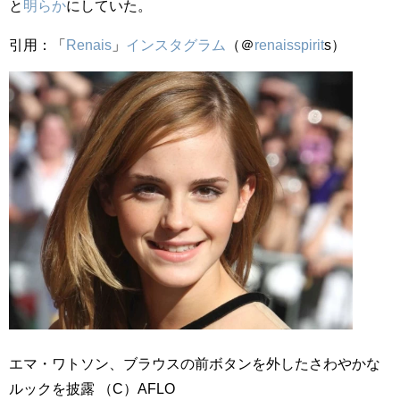
と
明らか
にしていた。
引用：「
Ren
ais
」
インスタグラム
（＠
ren
ais
spirit
s）
エマ・ワトソン、ブラウスの前ボタンを外したさわやかな
ルックを披露 （C）AFLO