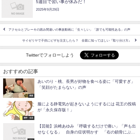
5週目で習い事が休みだ！
2025年9月29日
アクセルとブレーキの踏み間違いの事故動画に「生々しい」「誰でも可能性ある」の声
サイゼリヤで子供にピザを注文したら？ 全親に知ってほしい『取り分け方』
Twitterでフォローしよう
おすすめの記事
あいのり・桃、長男が好物を食べる姿に「可愛すぎ」
「笑顔がたまらない」の声
家庭
服による静電気が起きないようにするには 花王の投稿
が「永久保存版！」
雑学・生活
【芸能】浜崎あゆみ 「呼吸するだけで痛い」「声も出
せなくなる」 自身の症状明かす 「右の鎖骨にぶっ
とい針刺したみたいな激痛」