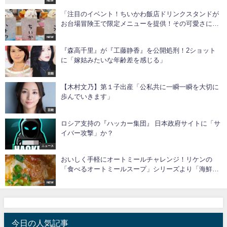
NEW
「注目のイベント！ちいかわ飯店ドリンクスタンドが
お台場冒険王で限定メニューを提供！その可愛さにフ
ァン感激！」
NEW
『森高千里』が『工藤静香』を公開処刑！2ショット
に「嫁姑みたいな年齢差を感じる」
芸能
【木村文乃】第１子出産「公私共に一瞬一瞬を大切に
歩んでいきます」
芸能
ロシア支持の『ハッカー集団』 日本政府サイトに「サ
イバー攻撃」か？
ニュース
おいしく手軽にオートミールチャレンジ！リケンの
「食べるオートミールスープ」シリーズより「海鮮の
旨みチゲ風味」新発売
NEW
今日の人気記事