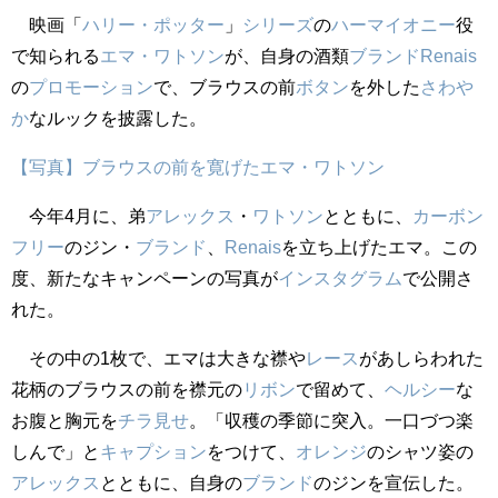
映画「
ハリー・ポッター
」
シリーズ
の
ハーマイオニー
役
で知られる
エマ・ワトソン
が、自身の酒類
ブランド
Ren
ais
の
プロモーション
で、ブラウスの前
ボタン
を外した
さわや
か
なルックを披露した。
【写真】ブラウスの前を寛げたエマ・ワトソン
今年4月に、弟
アレックス
・
ワトソン
とともに、
カーボン
フリー
のジン・
ブランド
、
Ren
ais
を立ち上げたエマ。この
度、新たなキャンペーンの写真が
インスタグラム
で公開さ
れた。
その中の1枚で、エマは大きな襟や
レース
があしらわれた
花柄のブラウスの前を襟元の
リボン
で留めて、
ヘルシー
な
お腹と胸元を
チラ見せ
。「収穫の季節に突入。一口づつ楽
しんで」と
キャプション
をつけて、
オレンジ
のシャツ姿の
アレックス
とともに、自身の
ブランド
のジンを宣伝した。