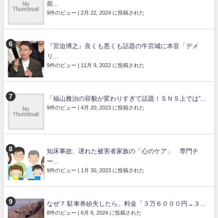
前...
9件のビュー
|
2月 22, 2024 に投稿された
『宮迫博之』良くも悪くも話題の牛宮城に本音「デメ
リ...
9件のビュー
|
11月 9, 2022 に投稿された
「福山雅治の容貌が変わりすぎて話題！ＳＮＳ上では“...
9件のビュー
|
4月 20, 2023 に投稿された
知床事故、遅れた被害者家族の「心のケア」 専門チ
ー...
9件のビュー
|
1月 30, 2023 に投稿された
なぜ？ 駐車券紛失したら、料金「３万６０００円→３...
8件のビュー
|
6月 6, 2024 に投稿された