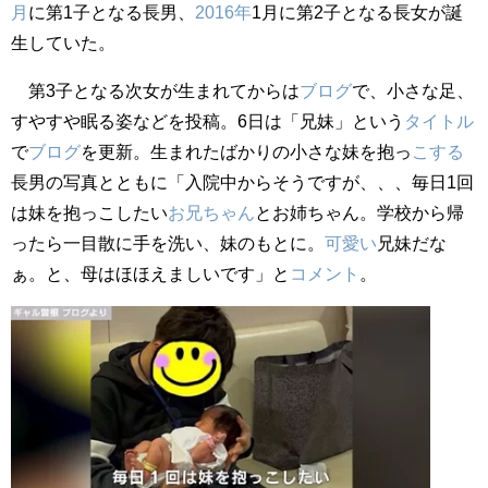
月
に第1子となる長男、
2016年
1月に第2子となる長女が誕
生していた。
第3子となる次女が生まれてからは
ブログ
で、小さな足、
すやすや眠る姿などを投稿。6日は「兄妹」という
タイトル
で
ブログ
を更新。生まれたばかりの小さな妹を抱っ
こする
長男の写真とともに「入院中からそうですが、、、毎日1回
は妹を抱っこしたい
お兄ちゃん
とお姉ちゃん。学校から帰
ったら一目散に手を洗い、妹のもとに。
可愛い
兄妹だな
ぁ。と、母はほほえましいです」と
コメント
。