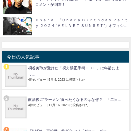
コメントが到着！
NEW
Ｃｈａｒａ、「Ｃｈａｒａ Ｂｉｒｔｈｄａｙ Ｐａｒｔ
ｙ ２０２４ ”ＶＥＬＶＥＴ ＳＵＮＳＥＴ”」オフィシャ
ル先行受付スタート！！
NEW
今日の人気記事
桐谷美玲が受けた「視力矯正手術ＩＣＬ」は年齢によ
っ...
4件のビュー
|
5月 8, 2023 に投稿された
飲酒後に“ラーメン”食べたくなるのはなぜ？ 「二日...
4件のビュー
|
11月 16, 2023 に投稿された