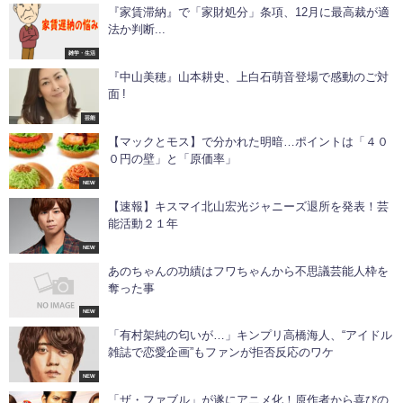
『家賃滞納』で「家財処分」条項、12月に最高裁が適
法か判断...
雑学・生活
『中山美穂』山本耕史、上白石萌音登場で感動のご対
面 !
芸能
【マックとモス】で分かれた明暗…ポイントは「４０
０円の壁」と「原価率」
NEW
【速報】キスマイ北山宏光ジャニーズ退所を発表！芸
能活動２１年
NEW
あのちゃんの功績はフワちゃんから不思議芸能人枠を
奪った事
NEW
「有村架純の匂いが…」キンプリ高橋海人、“アイドル
雑誌で恋愛企画”もファンが拒否反応のワケ
NEW
「ザ・ファブル」が遂にアニメ化！原作者から喜びの