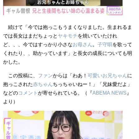
続けて「今では抱っこもうまくなりました。生まれるま
では長女はまだちょっと
ヤキモチ
を焼いていたけれ
ど、、、今ではすっかり小さな
お母さん
。
子守唄
を歌って
くれたり、、助かっています」と長女の成長についても明
かした。
この投稿に、
ファン
からは「わあ！
可愛い
お兄ちゃん
に
抱っこされた
赤ちゃん
ちっちゃいねー！」「兄妹愛だよ」
などの
コメント
が寄せられている。（『
ABEMA
NEWS
』
より）