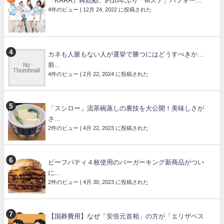
『KARA』再始動、約10年ぶり「Mステ」パフォー...
4件のビュー
|
12月 24, 2022 に投稿された
カネも人脈もない人が選挙で勝つにはどうすべきか…
前...
4件のビュー
|
2月 22, 2024 に投稿された
「スシロー」流茶碗蒸しの裏技を大公開！美味しさが
さ...
2件のビュー
|
4月 22, 2023 に投稿された
ビーフパティ４枚使用のバーガーキング新商品がつい
に...
2件のビュー
|
4月 30, 2023 に投稿された
【国葬費用】なぜ「安倍元首相」の方が「エリザベス