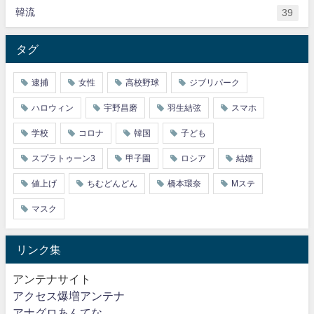
韓流
39
タグ
逮捕
女性
高校野球
ジブリパーク
ハロウィン
宇野昌磨
羽生結弦
スマホ
学校
コロナ
韓国
子ども
スプラトゥーン3
甲子園
ロシア
結婚
値上げ
ちむどんどん
橋本環奈
Mステ
マスク
リンク集
アンテナサイト
アクセス爆増アンテナ
アナグロあんてな