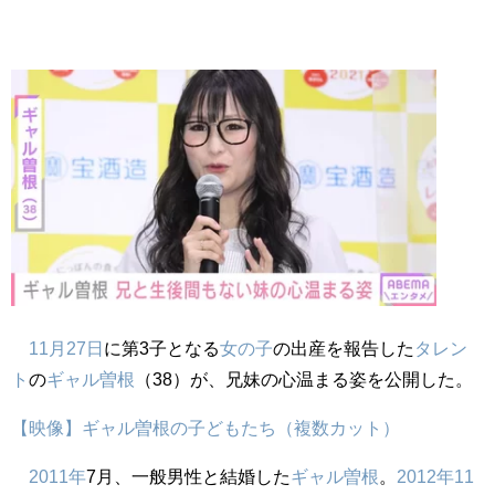
11月27日
に第3子となる
女の子
の出産を報告した
タレン
ト
の
ギャル曽根
（38）が、兄妹の心温まる姿を公開した。
【映像】ギャル曽根の子どもたち（複数カット）
2011年
7月、一般男性と結婚した
ギャル曽根
。
2012年
11