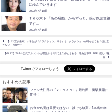
に歩んでいきます」
2023年7月18日
ＴＫＯ木下 「あの騒動」からずっと、娘が既読無視
です…
2023年7月16日
【バス置き去り】小学生が「クラクション」鳴らすも...クラクションが鳴らせても「役に立
たない」可能性も
【GLAY】TikTok公式アカウントが開設から4日で永久停止される...理由は不明､TERU楽しげ報
告
Twitterでフォローしよう
おすすめの記事
ファン大注目の『ＶＩＶＡＮＴ』最終回！衝撃展開に
期待！
NEW
お金や名誉は重要ではない…誰でも確実に｢本当の幸