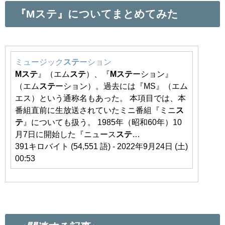
『Mステ』についてまとめてみた
ミュージック
ステ
ーション
M
ステ
』（エム
ステ
）、『
M
ステ
ーション』
（エム
ステ
ーション）。過去には『MS』（エム
エス）という通称名もあった。 本項目では、本
番組直前に生放送されていたミニ番組『ミニ
ス
テ
』についても扱う。 1985年（昭和60年）10
月7日に開始した『ニュース
ステ
…
391キロバイト (54,551 語) - 2022年9月24日 (土)
00:53