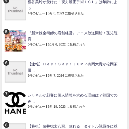
桐谷美玲が受けた「視力矯正手術ＩＣＬ」は年齢によ
っ...
4件のビュー
|
5月 8, 2023 に投稿された
『新米錬金術師の店舗経営』アニメ放送開始！孤児院
育...
3件のビュー
|
10月 6, 2022 に投稿された
【速報】Ｈｅｙ！Ｓａｙ！ＪＵＭＰ有岡大貴が松岡茉
優...
2件のビュー
|
6月 7, 2024 に投稿された
シャネルが顧客に個人情報を求める理由は？韓国での
み...
2件のビュー
|
6月 19, 2023 に投稿された
【将棋】藤井聡太八冠、敗れる タイトル戦最多に並