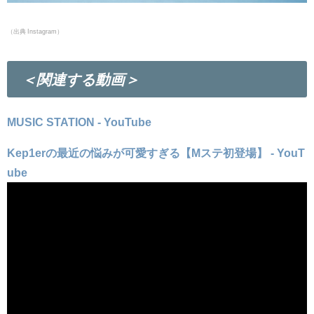
（出典
Instagram）
＜関連する動画＞
MUSIC STATION - YouTube
Kep1erの最近の悩みが可愛すぎる【Mステ初登場】 - YouT
ube