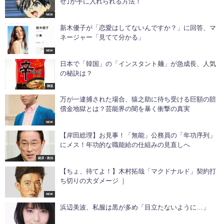
せ｣が手に入れられる方法！
NEW
新木優子が「恋愛はしてないんですか？」に回答、マ
ネージャー「見てて分かる」
NEW
日本で「韓国」の「インスタント麺」が急成長、人気
の秘訣は？
韓流
万が一逮捕された場合、猿之助に待ち受ける巨額の賠
償金地獄とは？芸能界の闇を暴く衝撃の真実
NEW
【岸田総理】お見事！「無能」公務員の「年功序列」
にメス！年功的な職能給の仕組みの見直しへ
経済・政治
【ちょ、待てよ！】木村拓哉「マクドナルド」契約打
ち切りの大ダメージ ｜
NEW
浜辺美波、私服は黒が多め「目立たないように…」