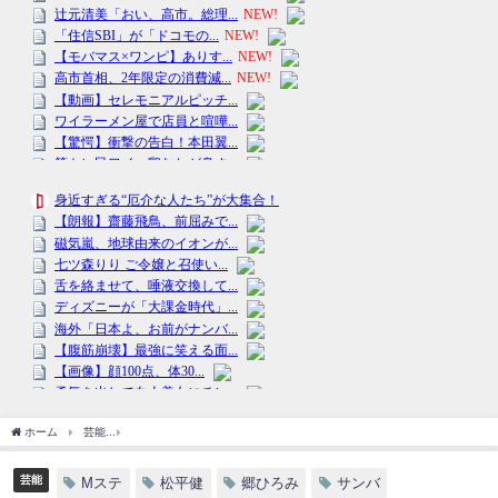
ホーム
芸能
【Mステ】松平健＆郷ひろみがコラボ！「マツケンサンバ」､「お嫁サ
芸能
Mステ
松平健
郷ひろみ
サンバ