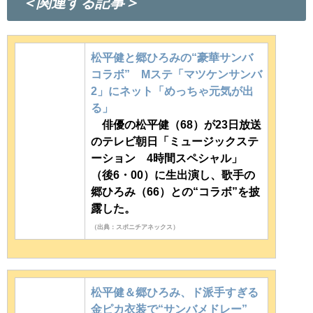
＜関連する記事＞
松平健と郷ひろみの“豪華サンバ
コラボ” Mステ「マツケンサンバ
2」にネット「めっちゃ元気が出
る」
俳優の松平健（68）が23日放送
のテレビ朝日「ミュージックステ
ーション 4時間スペシャル」
（後6・00）に生出演し、歌手の
郷ひろみ（66）との“コラボ”を披
露した。
（出典：スポニチアネックス）
松平健＆郷ひろみ、ド派手すぎる
金ピカ衣装で“サンバメドレー”