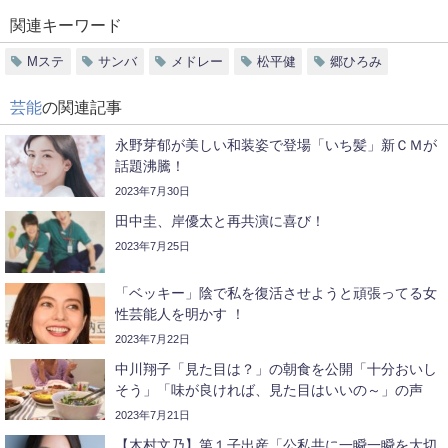
関連キーワード
Mステ
サンバ
メドレー
松平健
郷ひろみ
芸能
の関連記事
永野芽郁が美しい和装姿で登場「いち髪」新ＣＭが
話題沸騰！
2023年7月30日
田中圭、岸優太と再共演に喜び！
2023年7月25日
「ベッキー」陰で私を復活させようと頑張ってる女
性芸能人を明かす ！
2023年7月22日
中川翔子「見た目は？」の朝食を公開「十分おいし
そう」「味が良ければ、見た目はいいの～」の声
2023年7月21日
【木村文乃】第１子出産「公私共に一瞬一瞬を大切