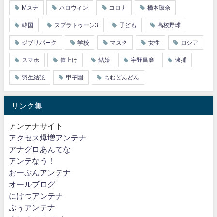
Mステ
ハロウィン
コロナ
橋本環奈
韓国
スプラトゥーン3
子ども
高校野球
ジブリパーク
学校
マスク
女性
ロシア
スマホ
値上げ
結婚
宇野昌磨
逮捕
羽生結弦
甲子園
ちむどんどん
リンク集
アンテナサイト
アクセス爆増アンテナ
アナグロあんてな
アンテなう！
おーぷんアンテナ
オールブログ
にけつアンテナ
ぷぅアンテナ