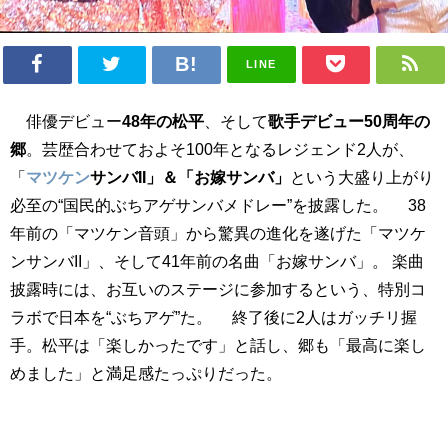
LINE
俳優デビュー
48年の松平
、そして
歌手デビュー50周年の
郷
。芸歴合わせておよそ100年となるレジェンド2人が、
「
マツケン
サンバII」＆「お嫁サンバ」
という大盛り上がり
必至の“国民的ぶちアゲサンバメドレー”を披露した。 38
年前の「マツケン音頭」から驚異の進化を遂げた「マツケ
ンサンバII」、そして41年前の名曲「お嫁サンバ」。 楽曲
披露時には、お互いのステージに参加するという、特別コ
ラボで日本を“ぶちアゲ”た。 終了後に2人はガッチリ握
手。松平は「楽しかったです」と話し、郷も「最高に楽し
めました」と満足感たっぷりだった。