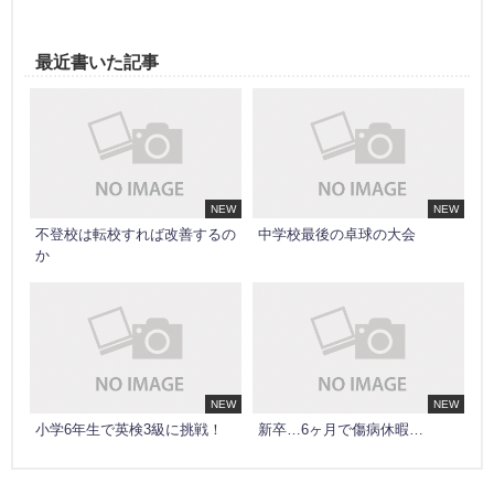
最近書いた記事
NEW
NEW
不登校は転校すれば改善するの
中学校最後の卓球の大会
か
NEW
NEW
小学6年生で英検3級に挑戦！
新卒…6ヶ月で傷病休暇…