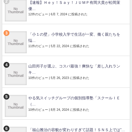
【速報】Ｈｅｙ！Ｓａｙ！ＪＵＭＰ有岡大貴が松岡茉
優...
12件のビュー
|
6月 7, 2024 に投稿された
「小１の壁」小学校入学で生活が一変、働く親たちを
悩...
11件のビュー
|
5月 22, 2024 に投稿された
山田邦子が選ぶ、コスパ最強！爽快な「差し入れラン
キ...
10件のビュー
|
5月 26, 2023 に投稿された
やる気スイッチグループの個別指導塾「スクールＩＥ
（...
10件のビュー
|
8月 24, 2024 に投稿された
「福山雅治の容貌が変わりすぎて話題！ＳＮＳ上では“...