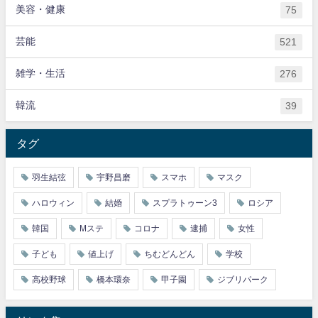
美容・健康
75
芸能
521
雑学・生活
276
韓流
39
タグ
羽生結弦
宇野昌磨
スマホ
マスク
ハロウィン
結婚
スプラトゥーン3
ロシア
韓国
Mステ
コロナ
逮捕
女性
子ども
値上げ
ちむどんどん
学校
高校野球
橋本環奈
甲子園
ジブリパーク