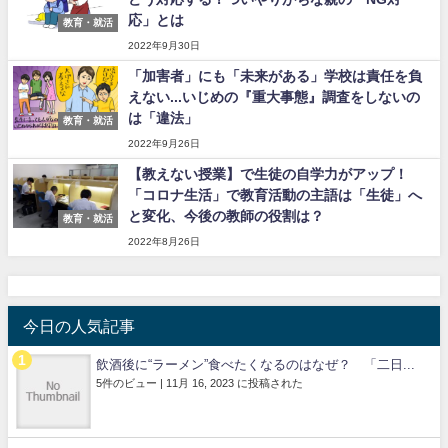
応」とは
教育・就活
2022年9月30日
「加害者」にも「未来がある」学校は責任を負
えない...いじめの『重大事態』調査をしないの
は「違法」
教育・就活
2022年9月26日
【教えない授業】で生徒の自学力がアップ！
「コロナ生活」で教育活動の主語は「生徒」へ
と変化、今後の教師の役割は？
教育・就活
2022年8月26日
今日の人気記事
飲酒後に“ラーメン”食べたくなるのはなぜ？ 「二日...
5件のビュー
|
11月 16, 2023 に投稿された