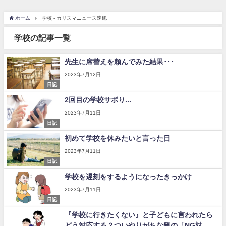
ホーム
学校 - カリスマニュース速砲
学校の記事一覧
先生に席替えを頼んでみた結果･･･
2023年7月12日
日記
2回目の学校サボり...
2023年7月11日
日記
初めて学校を休みたいと言った日
2023年7月11日
日記
学校を遅刻をするようになったきっかけ
2023年7月11日
日記
『学校に行きたくない』と子どもに言われたら
どう対応する？ついやりがちな親の「NG対