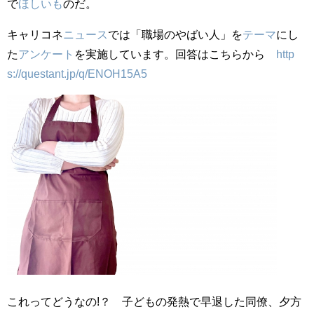
で
ほしいも
のだ。
キャリコネ
ニュース
では「職場のやばい人」を
テーマ
にし
た
アンケート
を実施しています。回答はこちらから
http
s://questant.jp/q/ENOH15A5
これってどうなの!？ 子どもの発熱で早退した同僚、夕方