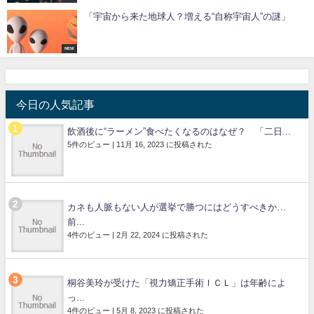
「宇宙から来た地球人？増える“自称宇宙人”の謎」
NEW
今日の人気記事
飲酒後に“ラーメン”食べたくなるのはなぜ？ 「二日...
5件のビュー
|
11月 16, 2023 に投稿された
カネも人脈もない人が選挙で勝つにはどうすべきか…
前...
4件のビュー
|
2月 22, 2024 に投稿された
桐谷美玲が受けた「視力矯正手術ＩＣＬ」は年齢によ
っ...
4件のビュー
|
5月 8, 2023 に投稿された