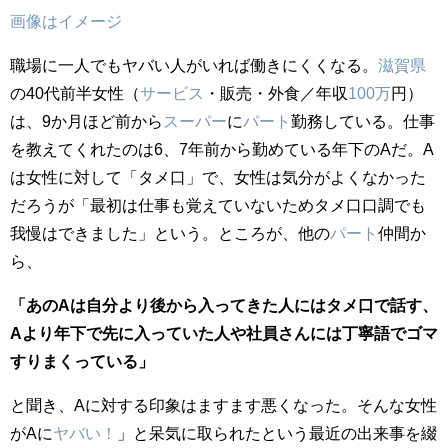
画像はイメージ
職場に一人でもヤバい人がいれば働きにくくなる。
滋賀県
の40代前半女性（
サービス
・販売・外食／年収
100万
円）
は、9か月ほど前から
スーパー
に
パート
勤務している。仕事
を教えてくれたのは6、7年前から勤めている年下のAだ。A
は女性に対して「タメ口」で、女性は気分がよくなかった
だろうが「最初は仕事も覚えていないためタメ口口調でも
我慢はできました」という。ところが、他の
パート
仲間か
ら、
「あのAは自分より後から入ってきた人にはタメ口で話す、
Aより年下で先に入っていた人や社員さんには丁寧語でゴマ
すりまくっている」
と聞き、Aに対する印象はますます悪くなった。そんな女性
がAに
ヤバい！
」と呆気に取られたという最近の出来事を綴