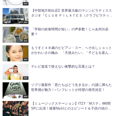
NEW
【中部地方初出店】世界最大級のマシンピラティスス
タジオ『ＣＬＵＢ ＰＩＬＡＴＥＳ（クラブピラティ
ス）』が、久屋大通にＮＥＷ ＯＰＥＮ！
NEW
「学校の給食時間が短い」の声多数！じゃあ何分必
要？
NEW
もうすぐ４８歳のビビアン・スー、へそ出しショット
がかわいさの極み 「天使みたい」「子どもを産んで
るなんて思えない」
NEW
テレビ放送で使えない衝撃的な言葉とは？
NEW
ジブリ最新作「君たちはどう生きるか」の謎に満ちた
世界感が魅力！パンフレットが待望の発売決定！
NEW
【ミュージックステーション】ITZY「Mステ」4時間
SPに出演！後輩NiziUとのエピソード＆子供の頃の写
真を公開
NEW