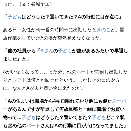
った。（文：谷城ヤエ）
「
子ども
はどうした？置いてきた？Aの行動に目が点に」
ある日、女性が朝一番の時間帯に出勤したと
きのこ
と。開
店作業をしていたAの姿が突然見えなくなった。
「他の社員から『
Aさん
の
子ども
が熱があるみたいで早退し
ました』と」
Aがいなくなってしまった分、他の
パート
が前倒し出勤した
りと
シフト
は何とか回せたという。しかしその日の夕方
に、なんとAが夫と買い物に来たのだ。
「Aの住まいは職場から4キロ離れており他にも似た
スーパ
ー
があるんですが早退して何故旦那と一緒に職場でお買い
物って…
子ども
はどうした？置いてきた？
子ども
どこ？私
も含め他の
パート
さんはAの行動に目が点になってました」