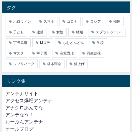
タグ
ハロウィン
スマホ
コロナ
ロシア
韓国
子ども
逮捕
女性
結婚
スプラトゥーン3
宇野昌磨
Mステ
ちむどんどん
学校
マスク
甲子園
高校野球
羽生結弦
ジブリパーク
橋本環奈
値上げ
リンク集
アンテナサイト
アクセス爆増アンテナ
アナグロあんてな
アンテなう！
おーぷんアンテナ
オールブログ