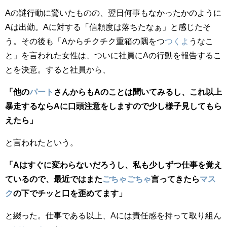
Aの謎行動に驚いたものの、翌日何事もなかったかのように
Aは出勤。Aに対する「信頼度は落ちたなぁ」と感じたそ
う。その後も「Aからチクチク重箱の隅をつ
つくよ
うなこ
と」を言われた女性は、ついに社員にAの行動を報告するこ
とを決意。すると社員から、
「他の
パート
さんからもAのことは聞いてみるし、これ以上
暴走するならAに口頭注意をしますので少し様子見してもら
えたら」
と言われたという。
「Aはすぐに変わらないだろうし、私も少しずつ仕事を覚え
ているので、最近ではまた
ごちゃごちゃ
言ってきたら
マス
ク
の下でチッと口を歪めてます」
と綴った。仕事である以上、Aには責任感を持って取り組ん