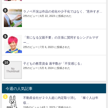
ラノベ不況は作品の劣化や少子化ではなく、“意外すぎ...
2件のビュー
|
6月 22, 2023 に投稿された
「害になる父親不要」の主張に賛同するシングルマザ
ー...
2件のビュー
|
7月 6, 2023 に投稿された
子どもの教育資金 過半数が「不安感じる」
2件のビュー
|
5月 8, 2024 に投稿された
今週の人気記事
不動産会社が２０人超に内定取り消し 「稼ぐ人は年
収...
15件のビュー
|
4月 1, 2023 に投稿された