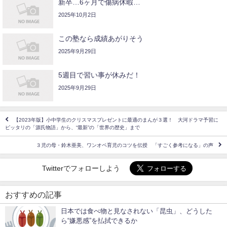
新卒…6ヶ月で傷病休暇…
2025年10月2日
この塾なら成績あがりそう
2025年9月29日
5週目で習い事が休みだ！
2025年9月29日
【2023年版】小中学生のクリスマスプレゼントに最適のまんが３選！ 大河ドラマ予習に
ピッタリの「源氏物語」から、“最新”の「世界の歴史」まで
３児の母・鈴木亜美、ワンオペ育児のコツを伝授 「すごく参考になる」の声
Twitterでフォローしよう
おすすめの記事
日本では食べ物と見なされない「昆虫」、どうした
ら“嫌悪感”を払拭できるか