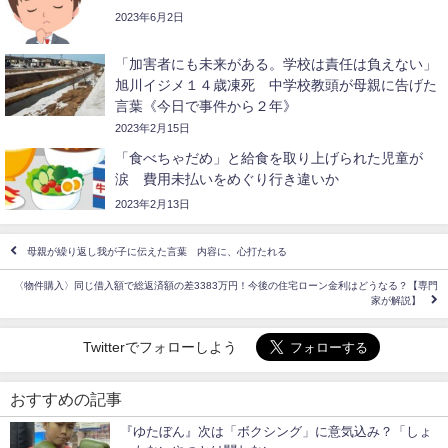
2023年6月2日
「加害者にも未来がある。学校は責任は負えない」
旭川イジメ１４歳凍死 中学校教頭が母親に告げた
言葉《今日で事件から２年》
2023年2月15日
「食べちゃだめ」と給食を取り上げられた児童が
涙 費用未払いをめぐり行き違いか
2023年2月13日
母親が繰り返し我が子に伝えた言葉 内容に、心打たれる
〈物件購入〉同じ借入額で総返済額の差3383万円！今後の住宅ローン金利はどうなる？【専門
家が解説】
Twitterでフォローしよう
おすすめの記事
『ゆたぼん』次は「ボクシング」に意気込み？「しょ