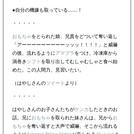
●自分の機嫌も取っている……！
・・・・・
おもちゃ
をとられた娘、兄貴をどついて奪い返し
「アーーーーーーーーーッッッ！！！！」と威嚇
の後、流れるように
アマプラ
をつけ、冷凍庫から
渦巻き
ソフト
を取り出してむしゃむしゃと食べ始
めた。この人間力、見習いたい。
（はやしさんの
ツイート
より）
・・・・・
はやしさんのお子さんたちが
ケンカ
したときのお
話。兄に
おもちゃ
を取られた妹さんは、兄から
お
もちゃ
を奪い返すと大声で威嚇、そこから流れる