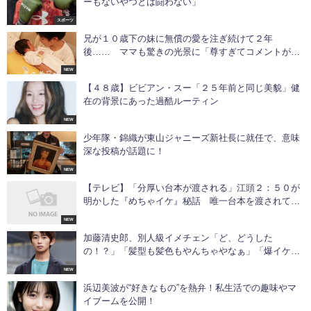
ーもないやつとは闘わない」
スポーツ
兄が１０歳下の妹に無償の愛を注ぎ続けて２年
後…… ママも驚きの光景に「尊すぎてコメントが浮
かばねぇ」「最高のにいに」
NEW
【４８歳】ビビアン・スー「２５年前と同じ美貌」健
在の背景にあった過酷ルーティン
NEW
少年隊・錦織が東山ジャニーズ新社長に就任で、意味
深な投稿が話題に！
NEW
【テレビ】「分厚い台本が渡される」江頭２：５０が
明かした『めちゃイケ』秘話 唯一台本を渡されてい
た「レギュラーメンバー」
NEW
加藤清史郎、別人級イメチェン「ど、どうした
の！？」「髪型も髪色もやんちゃやなぁ」「爆イケで
す」
NEW
浜辺美波が“好きなもの”を熱弁！私生活での趣味やマ
イブームを公開！