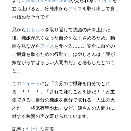
ように
Amazon Prime Video
が見られる
デバイス
を
立ち上げると、冷凍庫から
アイス
を取り出して食
べ始めたそうです。
兄から
おもちゃ
を取り返して抗議の声を上げた
後、機嫌が悪くなった自分をなぐさめるため、動
画を見ながら
アイス
を食べる……。完全に自分の
ご機嫌を取るための行動で、はやしさんは「我が
娘ながらすばらしい人間力だ」と感心したとのこ
と。
この
ツイート
には「自分のご機嫌を自分でとれ
る！！！！！」「されて嫌なことを嫌だ！！と主
張できるし自分の機嫌を自分で取れる。人生の天
才だ」「将来有望やね」など、娘さんの人間力に
対する称賛の声が寄せられています。
記事：
たけし
な竜美