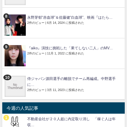
永野芽郁“赤血球”＆佐藤健“白血球”、映画『はたら...
2件のビュー
|
6月 14, 2024 に投稿された
『aiko』演技に挑戦した「果てしない二人」のMV...
2件のビュー
|
11月 1, 2022 に投稿された
侍ジャパン源田選手の離脱でチーム再編成。中野選手
に...
2件のビュー
|
3月 11, 2023 に投稿された
今週の人気記事
不動産会社が２０人超に内定取り消し 「稼ぐ人は年
収...