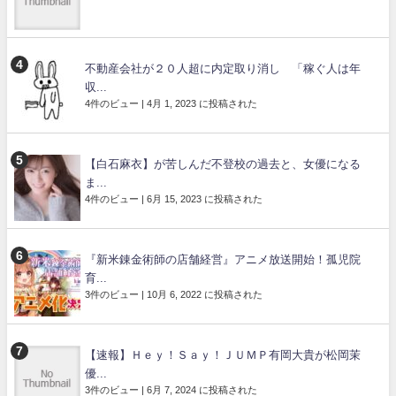
不動産会社が２０人超に内定取り消し 「稼ぐ人は年
収...
4件のビュー
|
4月 1, 2023 に投稿された
【白石麻衣】が苦しんだ不登校の過去と、女優になる
ま...
4件のビュー
|
6月 15, 2023 に投稿された
『新米錬金術師の店舗経営』アニメ放送開始！孤児院
育...
3件のビュー
|
10月 6, 2022 に投稿された
【速報】Ｈｅｙ！Ｓａｙ！ＪＵＭＰ有岡大貴が松岡茉
優...
3件のビュー
|
6月 7, 2024 に投稿された