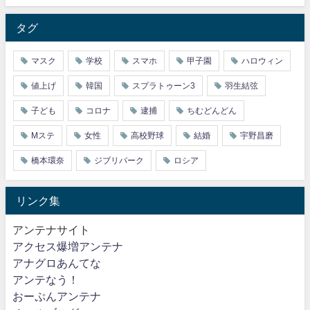
タグ
マスク
学校
スマホ
甲子園
ハロウィン
値上げ
韓国
スプラトゥーン3
羽生結弦
子ども
コロナ
逮捕
ちむどんどん
Mステ
女性
高校野球
結婚
宇野昌磨
橋本環奈
ジブリパーク
ロシア
リンク集
アンテナサイト
アクセス爆増アンテナ
アナグロあんてな
アンテなう！
おーぷんアンテナ