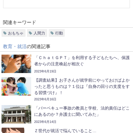
関連キーワード
おもちゃ
人間力
行動
教育・就活
の関連記事
「ＣｈａｔＧＰＴ」を利用する子どもたちへ、保護
者からの注意喚起が相次ぐ
2023年6月19日
【調査結果】お子さんが就学前にやっておけばよか
ったと思うものは？１位は『自身の回りの支度をす
る習慣づけ』！
2023年6月16日
「バーベキュー事故の教員と学校、法的責任はどこ
にあるのか？弁護士に聞いてみた」
2023年6月14日
Ｚ世代が就活で悩んでいること…