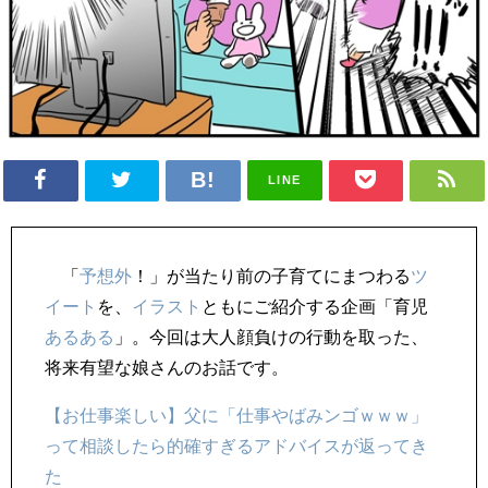
LINE
「
予想外
！」が当たり前の子育てにまつわる
ツ
イート
を、
イラスト
ともにご紹介する企画「育児
あるある
」。今回は大人顔負けの行動を取った、
将来有望な娘さんのお話です。
【お仕事楽しい】父に「仕事やばみンゴｗｗｗ」
って相談したら的確すぎるアドバイスが返ってき
た