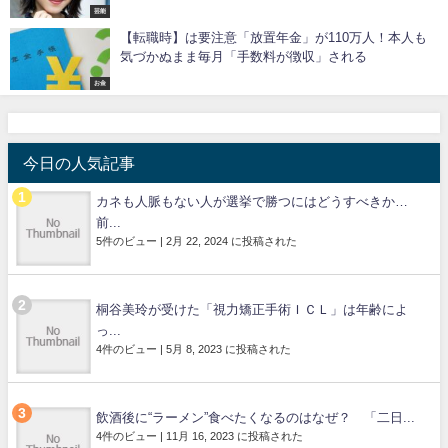
芸能
【転職時】は要注意「放置年金」が110万人！本人も
気づかぬまま毎月「手数料が徴収」される
お金
今日の人気記事
カネも人脈もない人が選挙で勝つにはどうすべきか…
前...
5件のビュー
|
2月 22, 2024 に投稿された
桐谷美玲が受けた「視力矯正手術ＩＣＬ」は年齢によ
っ...
4件のビュー
|
5月 8, 2023 に投稿された
飲酒後に“ラーメン”食べたくなるのはなぜ？ 「二日...
4件のビュー
|
11月 16, 2023 に投稿された